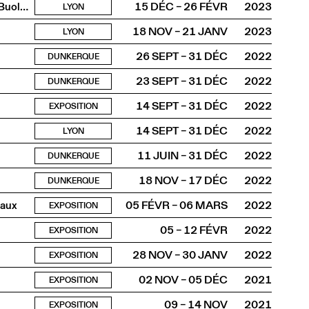
ASBR / Truwant + Rodet +, Boltshauser Architekten AG, Buol & Zünd, COCI, Wilfried Dechau, Rahbaran Hürzeler Architects, Rapin Saiz Architectes
15 DÉC – 26 FÉVR
2023
LYON
18 NOV – 21 JANV
2023
LYON
26 SEPT – 31 DÉC
2022
DUNKERQUE
23 SEPT – 31 DÉC
2022
DUNKERQUE
14 SEPT – 31 DÉC
2022
EXPOSITION
14 SEPT – 31 DÉC
2022
LYON
11 JUIN – 31 DÉC
2022
DUNKERQUE
18 NOV – 17 DÉC
2022
DUNKERQUE
vaux
05 FÉVR – 06 MARS
2022
EXPOSITION
05 – 12 FÉVR
2022
EXPOSITION
28 NOV – 30 JANV
2022
EXPOSITION
02 NOV – 05 DÉC
2021
EXPOSITION
09 – 14 NOV
2021
EXPOSITION