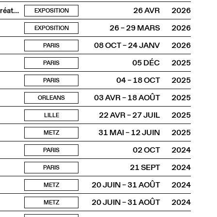
Le Labo des métamorphoses : Crée ta déesse, invente ta créature
26 AVR
2026
EXPOSITION
26 – 29 MARS
2026
EXPOSITION
08 OCT – 24 JANV
2026
PARIS
05 DÉC
2025
PARIS
04 – 18 OCT
2025
PARIS
03 AVR – 18 AOÛT
2025
ORLEANS
22 AVR – 27 JUIL
2025
LILLE
31 MAI – 12 JUIN
2025
METZ
02 OCT
2024
PARIS
21 SEPT
2024
PARIS
20 JUIN – 31 AOÛT
2024
METZ
20 JUIN – 31 AOÛT
2024
METZ