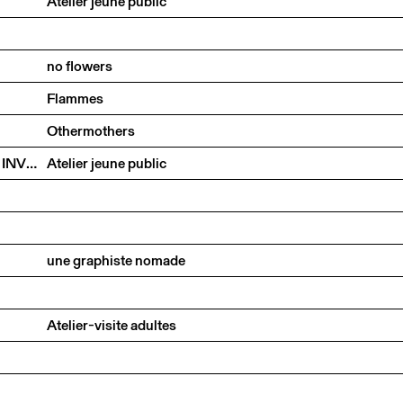
Atelier jeune public
no flowers
Flammes
Othermothers
LE LABO DES MÉTAMORPHOSES : CRÉE TA DÉESSE, INVENTE TA CRÉATURE
Atelier jeune public
une graphiste nomade
Atelier-visite adultes