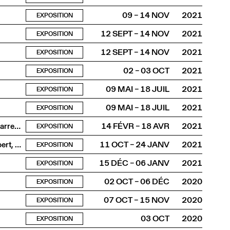
09 – 14 NOV
2021
EXPOSITION
12 SEPT – 14 NOV
2021
EXPOSITION
12 SEPT – 14 NOV
2021
EXPOSITION
02 – 03 OCT
2021
EXPOSITION
09 MAI – 18 JUIL
2021
EXPOSITION
09 MAI – 18 JUIL
2021
EXPOSITION
Susanna Flock & Leonhard Müllner, Fragmentin, Stefan Karrer, Till Langschied, Yein Lee, Marc Lee, Christiane Peschek, Total Refusal, Christoph Wachter & Mathias Jud
14 FÉVR – 18 AVR
2021
EXPOSITION
Mathis Altmann, Sophie Jung, Judith Keller, Simone Lappert, Quinn Latimer, Céline Manz, Sam Porritt, Davide-Christelle Sanvee, Annemarie von Matt, Manon Wertenbroek
11 OCT – 24 JANV
2021
EXPOSITION
15 DÉC – 06 JANV
2021
EXPOSITION
02 OCT – 06 DÉC
2020
EXPOSITION
07 OCT – 15 NOV
2020
EXPOSITION
03 OCT
2020
EXPOSITION