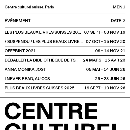
Centre culturel suisse. Paris
MENU
Agenda
ÉVÈNEMENT
DATE
Librairie
LES PLUS BEAUX LIVRES SUISSES 2018
07 SEPT – 03 NOV
2019
Buvette
/ SUSPENDU / LES PLUS BEAUX LIVRES SUISSES 2019
07 OCT – 15 NOV
2020
Archives
OFFPRINT 2021
09 – 14 NOV
2021
Médiathèque
DÉBALLER LA BIBLIOTHÈQUE DE TSCHICHOLD
24 MARS – 15 AVR
2023
Éditions
ANNA MONIKA JOST
05 MAI – 14 JUIN
2026
Informations
I NEVER READ, AU CCS
26 – 28 JUIN
2026
FR
/
EN
PLUS BEAUX LIVRES SUISSES 2025
19 SEPT – 10 NOV
2026
EXPOSITION
Graphisme