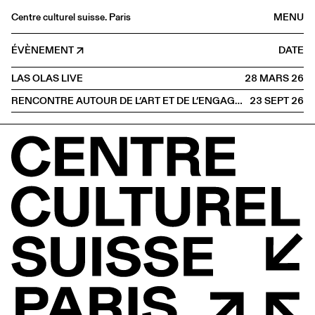
Centre culturel suisse. Paris
MENU
Agenda
ÉVÈNEMENT
DATE
Librairie
LAS OLAS LIVE
28 MARS
2026
Buvette
RENCONTRE AUTOUR DE L’ART ET DE L’ENGAGEMENT FÉMINISTE
23 SEPT
2026
Archives
Médiathèque
Éditions
Informations
FR
/
EN
PAROLE
Musique