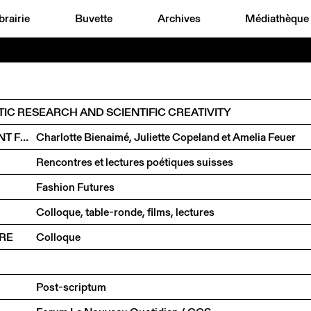
brairie
Buvette
Archives
Médiathèque
TIC RESEARCH AND SCIENTIFIC CREATIVITY
RENCONTRE AUTOUR DE L’ART ET DE L’ENGAGEMENT FÉMINISTE
Charlotte Bienaimé, Juliette Copeland et Amelia Feuer
Rencontres et lectures poétiques suisses
Fashion Futures
Colloque, table-ronde, films, lectures
URE
Colloque
Post-scriptum