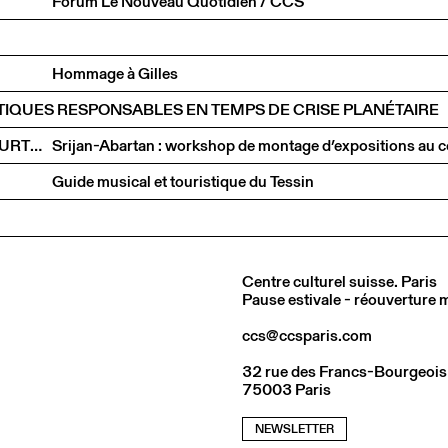
Forum Le Nouveau Quotidien / CCS
Hommage à Gilles
RATIQUES RESPONSABLES EN TEMPS DE CRISE PLANÉTAIRE
DIANA CAMPBELL BETANCOURT, PREM KRISHNAMURTHY, DRIES RODET, INTEZA SHARIAR & NINA PAIM
Guide musical et touristique du Tessin
Centre culturel suisse. Paris
Pause estivale - réouverture
ccs@ccsparis.com
32 rue des Francs-Bourgeois
75003 Paris
NEWSLETTER