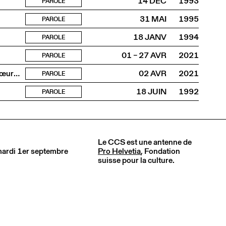
14 DÉC
1993
PAROLE
31 MAI
1995
PAROLE
18 JANV
1994
PAROLE
01 – 27 AVR
2021
PAROLE
Srijan-Abartan : workshop de montage d’expositions au cœur du Dhaka Art Summit 2020
02 AVR
2021
PAROLE
18 JUIN
1992
PAROLE
Le CCS est une antenne de
 mardi 1er septembre
Pro Helvetia
, Fondation
suisse pour la culture.