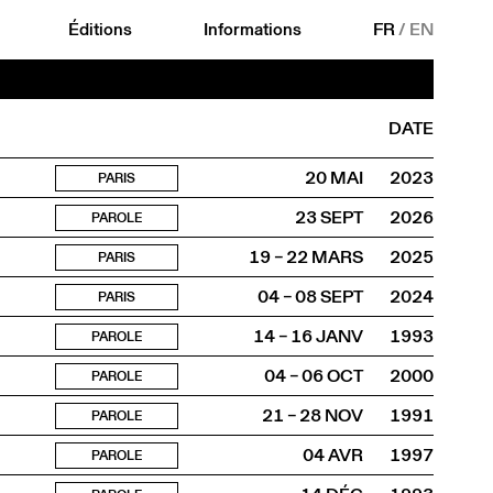
Éditions
Informations
FR
/
EN
DATE
20 MAI
2023
PARIS
23 SEPT
2026
PAROLE
19 – 22 MARS
2025
PARIS
04 – 08 SEPT
2024
PARIS
14 – 16 JANV
1993
PAROLE
04 – 06 OCT
2000
PAROLE
21 – 28 NOV
1991
PAROLE
04 AVR
1997
PAROLE