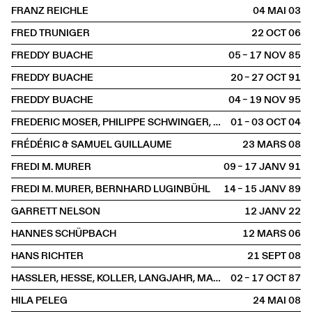
FRANZ REICHLE
04 MAI
2003
FRED TRUNIGER
22 OCT
2006
FREDDY BUACHE
05 – 17 NOV
1985
FREDDY BUACHE
20 – 27 OCT
1991
FREDDY BUACHE
04 – 19 NOV
1995
FREDERIC MOSER, PHILIPPE SCHWINGER, CHRISTOPH BÜCHEL, GIANI MOTTI, AYTEN MUTLU SARAY & DANIEL SCHWEIZER
01 – 03 OCT
2004
FRÉDÉRIC & SAMUEL GUILLAUME
23 MARS
2008
FREDI M. MURER
09 – 17 JANV
1991
FREDI M. MURER, BERNHARD LUGINBÜHL
14 – 15 JANV
1989
GARRETT NELSON
12 JANV
2022
HANNES SCHÜPBACH
12 MARS
2006
HANS RICHTER
21 SEPT
2008
HASSLER, HESSE, KOLLER, LANGJAHR, MARTI/MERTENS, SCHOCHER
02 – 17 OCT
1987
HILA PELEG
24 MAI
2008