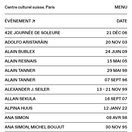
Centre culturel suisse. Paris
MENU
Agenda
ÉVÈNEMENT
DATE
Librairie
42E JOURNÉE DE SOLEURE
21 DÉC
2006
Buvette
ADOLFO ARISTARÀIN
20 NOV
2003
Archives
ALAIN BUBLEX
24 JUIN
2009
Médiathèque
ALAIN RESNAIS
15 MAI
2005
Éditions
ALAIN TANNER
29 MAI
1998
Informations
ALAIN TANNER
07 SEPT
1996
FR
/
EN
ALEXANDER J. SEILER
13 – 21 NOV
1999
PROJECTION
ALLAN SEKULA
16 SEPT
2007
ALPINA HUUS
12 JANV
2022
ANA SIMON
08 AVR
1998
ANA SIMON, MICHEL BOUJUT
30 NOV
1995