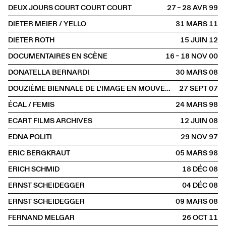
DEUX JOURS COURT COURT COURT
27 – 28 AVR
1999
DIETER MEIER / YELLO
31 MARS
2011
DIETER ROTH
15 JUIN
2012
DOCUMENTAIRES EN SCÈNE
16 – 18 NOV
2000
DONATELLA BERNARDI
30 MARS
2008
DOUZIÈME BIENNALE DE L'IMAGE EN MOUVEMENT (BIM)
27 SEPT
2007
ÉCAL / FEMIS
24 MARS
1998
ECART FILMS ARCHIVES
12 JUIN
2008
EDNA POLITI
29 NOV
1997
ERIC BERGKRAUT
05 MARS
1998
ERICH SCHMID
18 DÉC
2008
ERNST SCHEIDEGGER
04 DÉC
2008
ERNST SCHEIDEGGER
09 MARS
2008
FERNAND MELGAR
26 OCT
2011