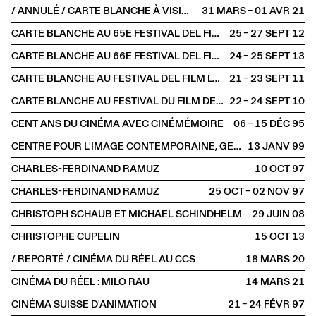
/ ANNULÉ / CARTE BLANCHE À VISIONS DU RÉEL
31 MARS – 01 AVR
2021
CARTE BLANCHE AU 65E FESTIVAL DEL FILM LOCARNO AU NOUVEAU LATINA
25 – 27 SEPT
2012
CARTE BLANCHE AU 66E FESTIVAL DEL FILM LOCARNO AU NOUVEAU LATINA
24 – 25 SEPT
2013
CARTE BLANCHE AU FESTIVAL DEL FILM LOCARNO
21 – 23 SEPT
2011
CARTE BLANCHE AU FESTIVAL DU FILM DE LOCARNO
22 – 24 SEPT
2010
CENT ANS DU CINÉMA AVEC CINÉMÉMOIRE
06 – 15 DÉC
1995
CENTRE POUR L'IMAGE CONTEMPORAINE, GENÈVE
13 JANV
1999
CHARLES-FERDINAND RAMUZ
10 OCT
1997
CHARLES-FERDINAND RAMUZ
25 OCT – 02 NOV
1997
CHRISTOPH SCHAUB ET MICHAEL SCHINDHELM
29 JUIN
2008
CHRISTOPHE CUPELIN
15 OCT
2013
/ REPORTÉ / CINÉMA DU RÉEL AU CCS
18 MARS
2020
CINÉMA DU RÉEL : MILO RAU
14 MARS
2021
CINÉMA SUISSE D'ANIMATION
21 – 24 FÉVR
1997