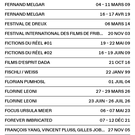
FERNAND MELGAR
04 – 11 MARS
2009
FERNAND MELGAR
16 – 17 AVR
2019
FESTIVAL DE DREUX
06 MARS
2014
FESTIVAL INTERNATIONAL DES FILMS DE FRIBOURG
20 NOV
2003
FICTIONS DU RÉEL #01
19 – 22 MAI
2009
FICTIONS DU RÉEL #02
16 – 19 JUIN
2009
FILMS D'ESPRIT DADA
21 OCT
2016
FISCHLI / WEISS
22 JANV
1999
FLORIAN PUMHOSL
01 JUIL
2004
FLORINE LEONI
27 – 29 MARS
2026
FLORINE LEONI
23 JUIN – 26 JUIL
2026
FOCUS URSULA MEIER
06 – 07 MAI
2023
FOREVER IMBRICATED
07 – 12 DÉC
2021
FRANÇOIS YANG, VINCENT PLUSS, GILLES JOBIN, DARIA MARTIN, CHARLES ATLAS
27 NOV
2005