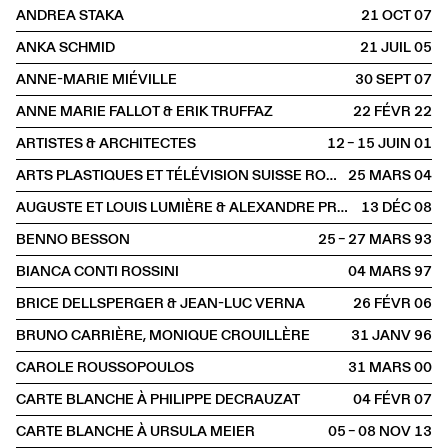
ANDREA STAKA
21 OCT
2007
ANKA SCHMID
21 JUIL
2005
ANNE-MARIE MIÉVILLE
30 SEPT
2007
ANNE MARIE FALLOT & ERIK TRUFFAZ
22 FÉVR
2022
ARTISTES & ARCHITECTES
12 – 15 JUIN
2001
ARTS PLASTIQUES ET TÉLÉVISION SUISSE ROMANDE
25 MARS
2004
AUGUSTE ET LOUIS LUMIÈRE & ALEXANDRE PROMIO
13 DÉC
2008
BENNO BESSON
25 – 27 MARS
1993
BIANCA CONTI ROSSINI
04 MARS
1997
BRICE DELLSPERGER & JEAN-LUC VERNA
26 FÉVR
2006
BRUNO CARRIÈRE, MONIQUE CROUILLÈRE
31 JANV
1996
CAROLE ROUSSOPOULOS
31 MARS
2000
CARTE BLANCHE À PHILIPPE DECRAUZAT
04 FÉVR
2007
CARTE BLANCHE À URSULA MEIER
05 – 08 NOV
2013