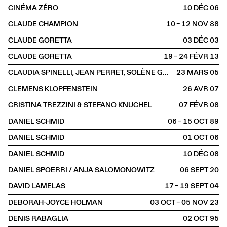
CINÉMA ZÉRO
10 DÉC
2006
CLAUDE CHAMPION
10 – 12 NOV
1988
CLAUDE GORETTA
03 DÉC
2003
CLAUDE GORETTA
19 – 24 FÉVR
2013
CLAUDIA SPINELLI, JEAN PERRET, SOLÈNE GUILLIER& NICOLAS TREMBLEY
23 MARS
2005
CLEMENS KLOPFENSTEIN
26 AVR
2007
CRISTINA TREZZINI & STEFANO KNUCHEL
07 FÉVR
2008
DANIEL SCHMID
06 – 15 OCT
1989
DANIEL SCHMID
01 OCT
2006
DANIEL SCHMID
10 DÉC
2008
DANIEL SPOERRI / ANJA SALOMONOWITZ
06 SEPT
2020
DAVID LAMELAS
17 – 19 SEPT
2004
DEBORAH-JOYCE HOLMAN
03 OCT – 05 NOV
2023
DENIS RABAGLIA
02 OCT
1995