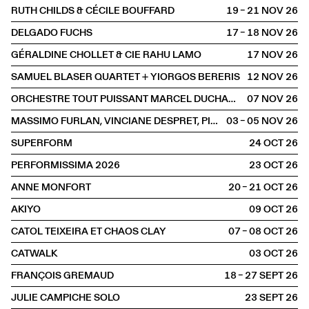
RUTH CHILDS & CÉCILE BOUFFARD
19 – 21 NOV
2026
DELGADO FUCHS
17 – 18 NOV
2026
GÉRALDINE CHOLLET & CIE RAHU LAMO
17 NOV
2026
SAMUEL BLASER QUARTET + YIORGOS BERERIS
12 NOV
2026
ORCHESTRE TOUT PUISSANT MARCEL DUCHAMP
07 NOV
2026
MASSIMO FURLAN, VINCIANE DESPRET, PIERRE-OLIVIER DITTMAR ET CLAIRE DE RIBAUPIERRE
03 – 05 NOV
2026
SUPERFORM
24 OCT
2026
PERFORMISSIMA 2026
23 OCT
2026
ANNE MONFORT
20 – 21 OCT
2026
AKIYO
09 OCT
2026
CATOL TEIXEIRA ET CHAOS CLAY
07 – 08 OCT
2026
CATWALK
03 OCT
2026
FRANÇOIS GREMAUD
18 – 27 SEPT
2026
JULIE CAMPICHE SOLO
23 SEPT
2026