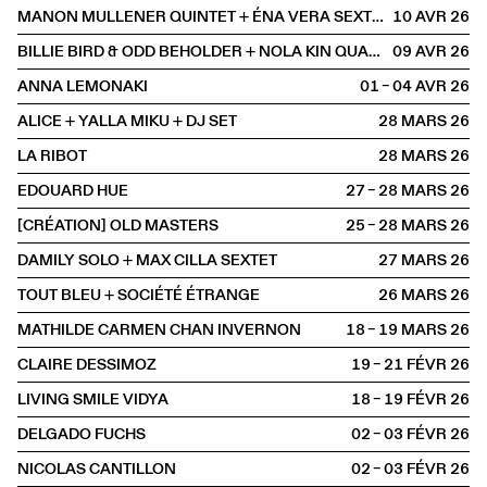
MANON MULLENER QUINTET + ÉNA VERA SEXTET
10 AVR
2026
BILLIE BIRD & ODD BEHOLDER + NOLA KIN QUARTET
09 AVR
2026
ANNA LEMONAKI
01 – 04 AVR
2026
ALICE + YALLA MIKU + DJ SET
28 MARS
2026
LA RIBOT
28 MARS
2026
EDOUARD HUE
27 – 28 MARS
2026
[CRÉATION] OLD MASTERS
25 – 28 MARS
2026
DAMILY SOLO + MAX CILLA SEXTET
27 MARS
2026
TOUT BLEU + SOCIÉTÉ ÉTRANGE
26 MARS
2026
MATHILDE CARMEN CHAN INVERNON
18 – 19 MARS
2026
CLAIRE DESSIMOZ
19 – 21 FÉVR
2026
LIVING SMILE VIDYA
18 – 19 FÉVR
2026
DELGADO FUCHS
02 – 03 FÉVR
2026
NICOLAS CANTILLON
02 – 03 FÉVR
2026