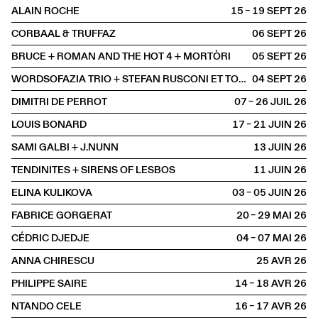
ALAIN ROCHE
15 – 19 SEPT
2026
CORBAAL & TRUFFAZ
06 SEPT
2026
BRUCE + ROMAN AND THE HOT 4 + MORTÒRI
05 SEPT
2026
WORDSOFAZIA TRIO + STEFAN RUSCONI ET TOBIAS PREISIG
04 SEPT
2026
DIMITRI DE PERROT
07 – 26 JUIL
2026
LOUIS BONARD
17 – 21 JUIN
2026
SAMI GALBI + J.NUNN
13 JUIN
2026
TENDINITES + SIRENS OF LESBOS
11 JUIN
2026
ELINA KULIKOVA
03 – 05 JUIN
2026
FABRICE GORGERAT
20 – 29 MAI
2026
CÉDRIC DJEDJE
04 – 07 MAI
2026
ANNA CHIRESCU
25 AVR
2026
PHILIPPE SAIRE
14 – 18 AVR
2026
NTANDO CELE
16 – 17 AVR
2026