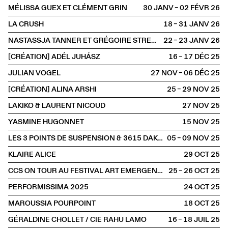
MÉLISSA GUEX ET CLÉMENT GRIN
30 JANV – 02 FÉVR
2026
LA CRUSH
18 – 31 JANV
2026
NASTASSJA TANNER ET GRÉGOIRE STRECKER
22 – 23 JANV
2026
[CRÉATION] ADÉL JUHÁSZ
16 – 17 DÉC
2025
JULIAN VOGEL
27 NOV – 06 DÉC
2025
[CRÉATION] ALINA ARSHI
25 – 29 NOV
2025
LAKIKO & LAURENT NICOUD
27 NOV
2025
YASMINE HUGONNET
15 NOV
2025
LES 3 POINTS DE SUSPENSION & 3615 DAKOTA
05 – 09 NOV
2025
KLAIRE ALICE
29 OCT
2025
CCS ON TOUR AU FESTIVAL ART EMERGENCE
25 – 26 OCT
2025
PERFORMISSIMA 2025
24 OCT
2025
MAROUSSIA POURPOINT
18 OCT
2025
GÉRALDINE CHOLLET / CIE RAHU LAMO
16 – 18 JUIL
2025