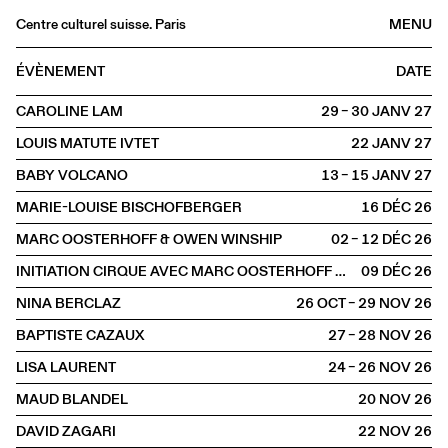
Centre culturel suisse. Paris
MENU
Agenda
ÉVÈNEMENT
DATE
Librairie
CAROLINE LAM
29 – 30 JANV
2027
Buvette
LOUIS MATUTE IVTET
22 JANV
2027
Archives
BABY VOLCANO
13 – 15 JANV
2027
Médiathèque
MARIE-LOUISE BISCHOFBERGER
16 DÉC
2026
Éditions
MARC OOSTERHOFF & OWEN WINSHIP
02 – 12 DÉC
2026
Informations
INITIATION CIRQUE AVEC MARC OOSTERHOFF ET OWEN WINSHIP
09 DÉC
2026
FR
/
EN
NINA BERCLAZ
26 OCT – 29 NOV
2026
SCÈNE
BAPTISTE CAZAUX
27 – 28 NOV
2026
LISA LAURENT
24 – 26 NOV
2026
MAUD BLANDEL
20 NOV
2026
DAVID ZAGARI
22 NOV
2026