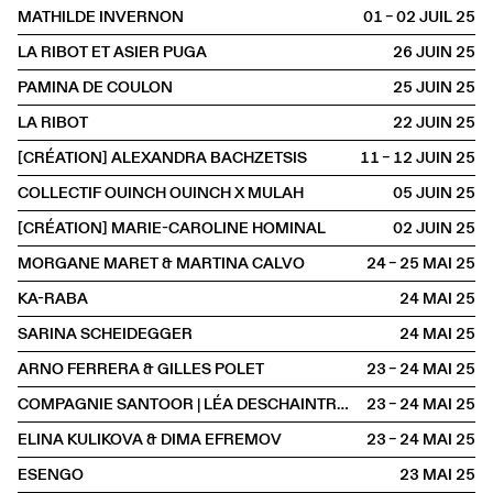
MATHILDE INVERNON
01 – 02 JUIL
2025
LA RIBOT ET ASIER PUGA
26 JUIN
2025
PAMINA DE COULON
25 JUIN
2025
LA RIBOT
22 JUIN
2025
[CRÉATION] ALEXANDRA BACHZETSIS
11 – 12 JUIN
2025
COLLECTIF OUINCH OUINCH X MULAH
05 JUIN
2025
[CRÉATION] MARIE-CAROLINE HOMINAL
02 JUIN
2025
MORGANE MARET & MARTINA CALVO
24 – 25 MAI
2025
KA-RABA
24 MAI
2025
SARINA SCHEIDEGGER
24 MAI
2025
ARNO FERRERA & GILLES POLET
23 – 24 MAI
2025
COMPAGNIE SANTOOR | LÉA DESCHAINTRES & ILARIO SANTORO
23 – 24 MAI
2025
ELINA KULIKOVA & DIMA EFREMOV
23 – 24 MAI
2025
ESENGO
23 MAI
2025