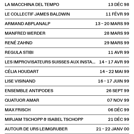
LA MACCHINA DEL TEMPO
13 DÉC
1998
LE COLLECTIF JAMES BALDWIN
11 FÉVR
1999
ARMAND ABPLANALP
13 – 20 MARS
1999
MANFRED WERDER
28 MARS
1999
RENÉ ZAHND
29 MARS
1999
REGULA STIBI
11 AVR
1999
LES IMPROVISATEURS SUISSES AUX INSTANTS CHAVIRÉS
14 – 17 AVR
1999
CÉLIA HOUDART
14 – 22 MAI
1999
LISE VISINAND
16 – 17 JUIN
1999
ENSEMBLE ANTIPODES
26 SEPT
1999
QUATUOR AMAR
07 NOV
1999
MAX FRISCH
06 DÉC
1999
MIRJAM TSCHOPP & ISABEL TSCHOPP
21 DÉC
1999
AUTOUR DE URS LEIMGRUBER
21 – 22 JANV
2000