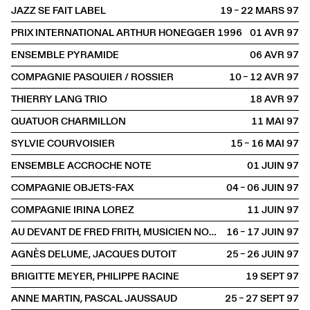
JAZZ SE FAIT LABEL
19 – 22 MARS
1997
PRIX INTERNATIONAL ARTHUR HONEGGER 1996
01 AVR
1997
ENSEMBLE PYRAMIDE
06 AVR
1997
COMPAGNIE PASQUIER / ROSSIER
10 – 12 AVR
1997
THIERRY LANG TRIO
18 AVR
1997
QUATUOR CHARMILLON
11 MAI
1997
SYLVIE COURVOISIER
15 – 16 MAI
1997
ENSEMBLE ACCROCHE NOTE
01 JUIN
1997
COMPAGNIE OBJETS-FAX
04 – 06 JUIN
1997
COMPAGNIE IRINA LOREZ
11 JUIN
1997
AU DEVANT DE FRED FRITH, MUSICIEN NOMADE
16 – 17 JUIN
1997
AGNÈS DELUME, JACQUES DUTOIT
25 – 26 JUIN
1997
BRIGITTE MEYER, PHILIPPE RACINE
19 SEPT
1997
ANNE MARTIN, PASCAL JAUSSAUD
25 – 27 SEPT
1997