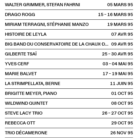
WALTER GRIMMER, STEFAN FAHRNI
05 MARS
1995
DRAGO ROGG
15 – 16 MARS
1995
MIRIAM TERRAGNI, STÉPHANIE MANZO
19 MARS
1995
HISTOIRE DE LEYLA
07 AVR
1995
BIG BAND DU CONSERVATOIRE DE LA CHAUX-DE-FONDS
09 AVR
1995
GILBERTE TSAÏ
25 – 30 AVR
1995
YVES CERF
03 – 04 MAI
1995
MARIE BALVET
17 – 19 MAI
1995
LA STRIMPELLATA, BERNE
11 JUIN
1995
BRIGITTE MEYER, PIANO
01 OCT
1995
WILDWIND QUINTET
08 OCT
1995
STEVE LACY TRIO
26 – 27 OCT
1995
REBECCA OTT
29 OCT
1995
TRIO DÉCAMERONE
26 NOV
1995