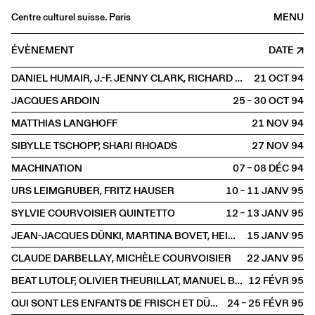
Centre culturel suisse. Paris
MENU
Agenda
ÉVÈNEMENT
DATE
Librairie
DANIEL HUMAIR, J.-F. JENNY CLARK, RICHARD GALLIANO
21 OCT
1994
Buvette
JACQUES ARDOIN
25 – 30 OCT
1994
Archives
MATTHIAS LANGHOFF
21 NOV
1994
Médiathèque
SIBYLLE TSCHOPP, SHARI RHOADS
27 NOV
1994
Éditions
MACHINATION
07 – 08 DÉC
1994
Informations
URS LEIMGRUBER, FRITZ HAUSER
10 – 11 JANV
1995
FR
/
EN
SYLVIE COURVOISIER QUINTETTO
12 – 13 JANV
1995
SCÈNE
JEAN-JACQUES DÜNKI, MARTINA BOVET, HEINRICH MÄTZENER, CHRISTINE THEUS, URS EGLI
15 JANV
1995
CLAUDE DARBELLAY, MICHÈLE COURVOISIER
22 JANV
1995
BEAT LUTOLF, OLIVIER THEURILLAT, MANUEL BÄRTSCH, RICHARD DUBUGNON
12 FÉVR
1995
QUI SONT LES ENFANTS DE FRISCH ET DÜRRENMATT ?
24 – 25 FÉVR
1995