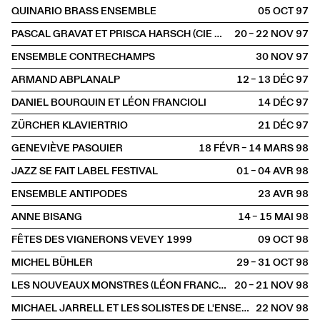
QUINARIO BRASS ENSEMBLE
05 OCT
1997
PASCAL GRAVAT ET PRISCA HARSCH (CIE QUIVALA)
20 – 22 NOV
1997
ENSEMBLE CONTRECHAMPS
30 NOV
1997
ARMAND ABPLANALP
12 – 13 DÉC
1997
DANIEL BOURQUIN ET LÉON FRANCIOLI
14 DÉC
1997
ZÜRCHER KLAVIERTRIO
21 DÉC
1997
GENEVIÈVE PASQUIER
18 FÉVR – 14 MARS
1998
JAZZ SE FAIT LABEL FESTIVAL
01 – 04 AVR
1998
ENSEMBLE ANTIPODES
23 AVR
1998
ANNE BISANG
14 – 15 MAI
1998
FÊTES DES VIGNERONS VEVEY 1999
09 OCT
1998
MICHEL BÜHLER
29 – 31 OCT
1998
LES NOUVEAUX MONSTRES (LÉON FRANCIOLI, DANIEL BOURQUIN)
20 – 21 NOV
1998
MICHAEL JARRELL ET LES SOLISTES DE L'ENSEMBLE INTERCONTEMPORAIN
22 NOV
1998