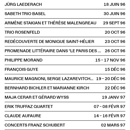
JÜRG LAEDERACH
18 JUIN
1996
SABETH TRIO BASEL
30 JUIN
1996
ARMÈNE STAKIAN ET THÉRÈSE MALENGREAU
29 SEPT
1996
TRIO ROSENFELD
20 OCT
1996
REDÉCOUVERTE DE MONIQUE SAINT-HÉLIER
23 OCT
1996
PROMENADE LITTÉRAIRE DANS "LE PARIS DES SUISSES"
26 OCT
1996
PHILIPPE MORAND
15 – 17 NOV
1996
FRANÇOIS GUYE
15 DÉC
1996
MAURICE MAGNONI, SERGE LAZAREVITCH, JOËL ALLOUCHE
19 – 20 DÉC
1996
BERNHARD BICHLER ET MARIANNE KIRCH
22 DÉC
1996
MAJA CERAR ET GÉRARD WYSS
19 JANV
1997
ERIK TRUFFAZ QUARTET
07 – 08 FÉVR
1997
CLAUDE AUFAURE
14 – 16 FÉVR
1997
CONCERTS FRANZ SCHUBERT
02 MARS
1997