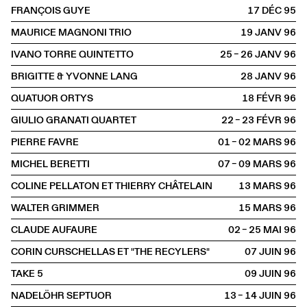
FRANÇOIS GUYE
17 DÉC
1995
MAURICE MAGNONI TRIO
19 JANV
1996
IVANO TORRE QUINTETTO
25 – 26 JANV
1996
BRIGITTE & YVONNE LANG
28 JANV
1996
QUATUOR ORTYS
18 FÉVR
1996
GIULIO GRANATI QUARTET
22 – 23 FÉVR
1996
PIERRE FAVRE
01 – 02 MARS
1996
MICHEL BERETTI
07 – 09 MARS
1996
COLINE PELLATON ET THIERRY CHÂTELAIN
13 MARS
1996
WALTER GRIMMER
15 MARS
1996
CLAUDE AUFAURE
02 – 25 MAI
1996
CORIN CURSCHELLAS ET "THE RECYLERS"
07 JUIN
1996
TAKE 5
09 JUIN
1996
NADELÖHR SEPTUOR
13 – 14 JUIN
1996