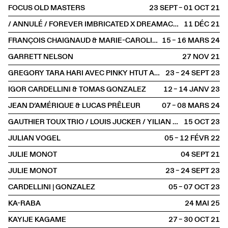
FOCUS OLD MASTERS
23 SEPT – 01 OCT
2021
/ ANNULÉ / FOREVER IMBRICATED X DREAMACHINE
11 DÉC
2021
FRANÇOIS CHAIGNAUD & MARIE-CAROLINE HOMINAL
15 – 16 MARS
2024
GARRETT NELSON
27 NOV
2021
GREGORY TARA HARI AVEC PINKY HTUT AUNG
23 – 24 SEPT
2023
IGOR CARDELLINI & TOMAS GONZALEZ
12 – 14 JANV
2023
JEAN D’AMÉRIQUE & LUCAS PRÊLEUR
07 – 08 MARS
2024
GAUTHIER TOUX TRIO / LOUIS JUCKER / YILIAN CAÑIZARES
15 OCT
2023
JULIAN VOGEL
05 – 12 FÉVR
2022
JULIE MONOT
04 SEPT
2021
JULIE MONOT
23 – 24 SEPT
2023
CARDELLINI | GONZALEZ
05 – 07 OCT
2023
KA-RABA
24 MAI
2025
KAYIJE KAGAME
27 – 30 OCT
2021