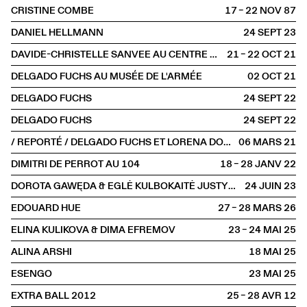
CRISTINE COMBE
17 – 22 NOV
1987
DANIEL HELLMANN
24 SEPT
2023
DAVIDE-CHRISTELLE SANVEE AU CENTRE POMPIDOU
21 – 22 OCT
2021
DELGADO FUCHS AU MUSÉE DE L'ARMÉE
02 OCT
2021
DELGADO FUCHS
24 SEPT
2022
DELGADO FUCHS
24 SEPT
2022
/ REPORTÉ / DELGADO FUCHS ET LORENA DOZIO AU THÉÂTRE DE VANVES
06 MARS
2021
DIMITRI DE PERROT AU 104
18 – 28 JANV
2022
DOROTA GAWĘDA & EGLĖ KULBOKAITĖ JUSTYNA CHABEREK ET OSKAR PAWEŁKO
24 JUIN
2023
EDOUARD HUE
27 – 28 MARS
2026
ELINA KULIKOVA & DIMA EFREMOV
23 – 24 MAI
2025
ALINA ARSHI
18 MAI
2025
ESENGO
23 MAI
2025
EXTRA BALL 2012
25 – 28 AVR
2012