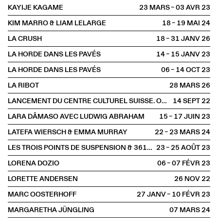
KAYIJE KAGAME
23 MARS – 03 AVR
2023
KIM MARRO & LIAM LELARGE
18 – 19 MAI
2024
LA CRUSH
18 – 31 JANV
2026
LA HORDE DANS LES PAVÉS
14 – 15 JANV
2023
LA HORDE DANS LES PAVÉS
06 – 14 OCT
2023
LA RIBOT
28 MARS
2026
LANCEMENT DU CENTRE CULTUREL SUISSE. ON TOUR
14 SEPT
2022
LARA DÂMASO AVEC LUDWIG ABRAHAM
15 – 17 JUIN
2023
LATEFA WIERSCH & EMMA MURRAY
22 – 23 MARS
2024
LES TROIS POINTS DE SUSPENSION & 3615 DAKOTA
23 – 25 AOÛT
2023
LORENA DOZIO
06 – 07 FÉVR
2023
LORETTE ANDERSEN
26 NOV
2022
MARC OOSTERHOFF
27 JANV – 10 FÉVR
2023
MARGARETHA JÜNGLING
07 MARS
2024