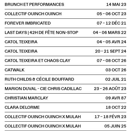
BRUNCH ET PERFORMANCES
14 MAI
2023
COLLECTIF OUINCH OUINCH
05 – 06 OCT
2023
FOREVER IMBRICATED
07 – 12 DÉC
2021
LAST DAYS | 42H DE FÊTE NON-STOP
04 – 06 MARS
2022
CATOL TEIXEIRA
04 – 05 AVR
2024
CATOL TEIXEIRA
20 – 21 SEPT
2024
CATOL TEIXEIRA ET CHAOS CLAY
07 – 08 OCT
2026
CATWALK
03 OCT
2026
RUTH CHILDS & CÉCILE BOUFFARD
02 JUIL
2021
MARION DUVAL - CIE CHRIS CADILLAC
23 – 26 AOÛT
2023
CHRISTIAN MARCLAY
09 AVR
1987
CLARA DELORME
18 OCT
2022
COLLECTIF OUINCH OUINCH X MULAH
17 – 18 FÉVR
2023
COLLECTIF OUINCH OUINCH X MULAH
05 JUIN
2025