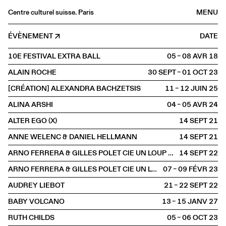
Centre culturel suisse. Paris
MENU
Agenda
ÉVÈNEMENT
DATE
Librairie
10E FESTIVAL EXTRA BALL
05 – 08 AVR
2018
Buvette
ALAIN ROCHE
30 SEPT – 01 OCT
2023
Archives
[CRÉATION] ALEXANDRA BACHZETSIS
11 – 12 JUIN
2025
Médiathèque
ALINA ARSHI
04 – 05 AVR
2024
Éditions
ALTER EGO (X)
14 SEPT
2021
Informations
ANNE WELENC & DANIEL HELLMANN
14 SEPT
2021
FR
/
EN
ARNO FERRERA & GILLES POLET CIE UN LOUP POUR L'HOMME
14 SEPT
2022
SCÈNE
Performance
ARNO FERRERA & GILLES POLET CIE UN LOUP POUR L'HOMME
07 – 09 FÉVR
2023
AUDREY LIEBOT
21 – 22 SEPT
2022
BABY VOLCANO
13 – 15 JANV
2027
RUTH CHILDS
05 – 06 OCT
2023