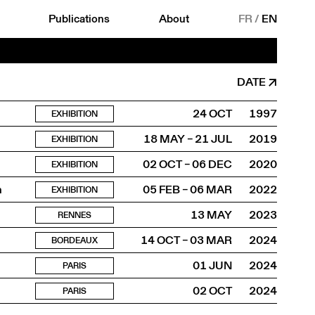
Publications
About
FR
/
EN
DATE
24 OCT
1997
EXHIBITION
18 MAY – 21 JUL
2019
EXHIBITION
02 OCT – 06 DEC
2020
EXHIBITION
n
05 FEB – 06 MAR
2022
EXHIBITION
13 MAY
2023
RENNES
14 OCT – 03 MAR
2024
BORDEAUX
01 JUN
2024
PARIS
02 OCT
2024
PARIS