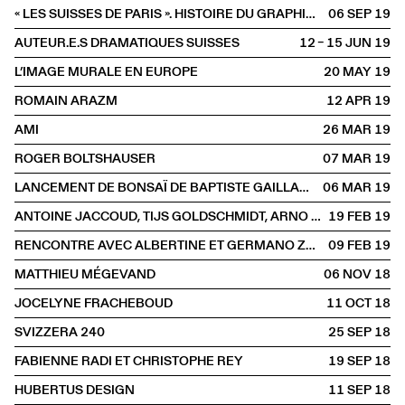
« LES SUISSES DE PARIS ». HISTOIRE DU GRAPHISME SUISSE À PARIS
06 SEP
2019
AUTEUR.E.S DRAMATIQUES SUISSES
12 – 15 JUN
2019
L’IMAGE MURALE EN EUROPE
20 MAY
2019
ROMAIN ARAZM
12 APR
2019
AMI
26 MAR
2019
ROGER BOLTSHAUSER
07 MAR
2019
LANCEMENT DE BONSAÏ DE BAPTISTE GAILLARD
06 MAR
2019
ANTOINE JACCOUD, TIJS GOLDSCHMIDT, ARNO CAMENISCH
19 FEB
2019
RENCONTRE AVEC ALBERTINE ET GERMANO ZULLO
09 FEB
2019
MATTHIEU MÉGEVAND
06 NOV
2018
JOCELYNE FRACHEBOUD
11 OCT
2018
SVIZZERA 240
25 SEP
2018
FABIENNE RADI ET CHRISTOPHE REY
19 SEP
2018
HUBERTUS DESIGN
11 SEP
2018