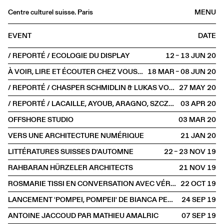
Centre culturel suisse. Paris
MENU
Agenda
EVENT
DATE
Bookshop
/ REPORTÉ / ECOLOGIE DU DISPLAY
12 – 13 JUN
2020
Buvette
À VOIR, LIRE ET ÉCOUTER CHEZ VOUS #3
18 MAR – 08 JUN
2020
Archives
/ REPORTÉ / CHASPER SCHMIDLIN & LUKAS VOELLMY
27 MAY
2020
Medias
/ REPORTÉ / LACAILLE, AYOUB, ARAGNO, SZCZEPSKI
03 APR
2020
Publications
OFFSHORE STUDIO
03 MAR
2020
About
VERS UNE ARCHITECTURE NUMÉRIQUE
21 JAN
2020
FR
/
EN
LITTÉRATURES SUISSES D'AUTOMNE
22 – 23 NOV
2019
SPOKEN
RAHBARAN HÜRZELER ARCHITECTS
21 NOV
2019
ROSMARIE TISSI EN CONVERSATION AVEC VÉRONIQUE MARRIER
22 OCT
2019
LANCEMENT 'POMPEI, POMPEII' DE BIANCA PEDRINA
24 SEP
2019
ANTOINE JACCOUD PAR MATHIEU AMALRIC
07 SEP
2019