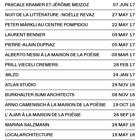
PASCALE KRAMER ET JÉRÔME MEIZOZ
07 JUN
2017
NUIT DE LA LITTÉRATURE : NOËLLE REVAZ
27 MAY
2017
PETER MÄRKLI AU CENTRE POMPIDOU
22 MAY
2017
LAURENT BENNER
09 MAY
2017
PIERRE-ALAIN DUPRAZ
05 MAY
2017
ALBERTO NESSI À LA MAISON DE LA POÉSIE
08 MAR
2017
PRILL VIECELI CREMERS
28 FEB
2017
:MLZD
24 JAN
2017
ATLAS STUDIO
29 NOV
2016
BURKHALTER SUMI ARCHITECTS
08 NOV
2016
ARNO CAMENISCH À LA MAISON DE LA POÉSIE
19 OCT
2016
L' AJAR À LA MAISON DE LA POÉSIE
26 SEP
2016
MARINA SALZMANN
28 MAY
2016
LOCALARCHITECTURE
18 MAY
2016