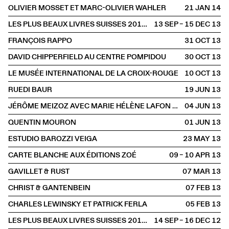
OLIVIER MOSSET ET MARC-OLIVIER WAHLER
21 JAN
2014
LES PLUS BEAUX LIVRES SUISSES 2012 À LA LIBRAIRIE
13 SEP – 15 DEC
2013
FRANÇOIS RAPPO
31 OCT
2013
DAVID CHIPPERFIELD AU CENTRE POMPIDOU
30 OCT
2013
LE MUSÉE INTERNATIONAL DE LA CROIX-ROUGE
10 OCT
2013
RUEDI BAUR
19 JUN
2013
JÉRÔME MEIZOZ AVEC MARIE HÉLÈNE LAFON ET PIERRE BERGOUNIOUX
04 JUN
2013
QUENTIN MOURON
01 JUN
2013
ESTUDIO BAROZZI VEIGA
23 MAY
2013
CARTE BLANCHE AUX ÉDITIONS ZOÉ
09 – 10 APR
2013
GAVILLET & RUST
07 MAR
2013
CHRIST & GANTENBEIN
07 FEB
2013
CHARLES LEWINSKY ET PATRICK FERLA
05 FEB
2013
LES PLUS BEAUX LIVRES SUISSES 2011 À LA LIBRAIRIE
14 SEP – 16 DEC
2012