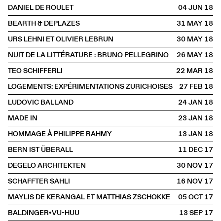
DANIEL DE ROULET
04 JUN
2018
BEARTH & DEPLAZES
31 MAY
2018
URS LEHNI ET OLIVIER LEBRUN
30 MAY
2018
NUIT DE LA LITTÉRATURE : BRUNO PELLEGRINO
26 MAY
2018
TEO SCHIFFERLI
22 MAR
2018
LOGEMENTS: EXPÉRIMENTATIONS ZURICHOISES
27 FEB
2018
LUDOVIC BALLAND
24 JAN
2018
MADE IN
23 JAN
2018
HOMMAGE À PHILIPPE RAHMY
13 JAN
2018
BERN IST ÜBERALL
11 DEC
2017
DEGELO ARCHITEKTEN
30 NOV
2017
SCHAFFTER SAHLI
16 NOV
2017
MAYLIS DE KERANGAL ET MATTHIAS ZSCHOKKE
05 OCT
2017
BALDINGER•VU-HUU
13 SEP
2017