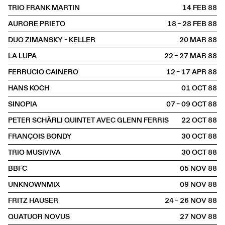
TRIO FRANK MARTIN
14 FEB
1988
AURORE PRIETO
18 – 28 FEB
1988
DUO ZIMANSKY - KELLER
20 MAR
1988
LA LUPA
22 – 27 MAR
1988
FERRUCIO CAINERO
12 – 17 APR
1988
HANS KOCH
01 OCT
1988
SINOPIA
07 – 09 OCT
1988
PETER SCHÄRLI QUINTET AVEC GLENN FERRIS
22 OCT
1988
FRANÇOIS BONDY
30 OCT
1988
TRIO MUSIVIVA
30 OCT
1988
BBFC
05 NOV
1988
UNKNOWNMIX
09 NOV
1988
FRITZ HAUSER
24 – 26 NOV
1988
QUATUOR NOVUS
27 NOV
1988