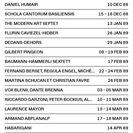
DANIEL HUMAIR
10 DEC
1988
SCHOLA CANTORUM BASILIENSIS
15 – 16 DEC
1988
THE MODERN ART SEPTET
13 JAN
1989
FLURIN CAVIEZEL-HIDBER
26 JAN
1989
DEDANS-DEHORS
29 JAN
1989
GILBERT PINGEON
08 – 19 FEB
1989
BAUMANN-HÄMMERLI SEXTETT
17 FEB
1989
FERNAND BERSET, REGULA ENGEL, MICHÈLE GLEIZER
22 – 24 FEB
1989
MARTINA SCHUCAN ET CHRISTIAN FAVRE
26 FEB
1989
VOX BLENII, DANTE BRENNA
03 – 05 MAR
1989
RICCARDO GARZONI, PETER BOCKIUS, ALAN NELSON
10 – 11 MAR
1989
LAURENCE MAYOR
13 – 14 MAR
1989
ARMAND ABPLANALP
17 – 18 MAR
1989
HABARIGANI
14 APR
1989