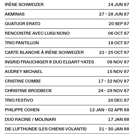
IRÈNE SCHWEIZER
14 JUN
1987
AKMINAS
27 – 28 JUN
1987
QUATUOR ERATO
20 SEP
1987
RENCONTRE AVEC LUIGI NONO
06 OCT
1987
TRIO PANTILLON
18 OCT
1987
CARTE BLANCHE À IRÈNE SCHWEIZER
22 – 25 OCT
1987
INGRID FRAUCHIGER & DUO ELGART-YATES
08 NOV
1987
AUDREY MICHAEL
15 NOV
1987
CRISTINE COMBE
17 – 22 NOV
1987
CHRISTINE BRODBECK
24 – 29 NOV
1987
TRIO FESTIVO
20 DEC
1987
PHILIPPE COHEN
12 JAN – 02 APR
1988
DUO RACINE / MOLINARI
17 JAN
1988
DIE LUFTHUNDE (LES CHIENS VOLANTS)
21 – 30 JAN
1988