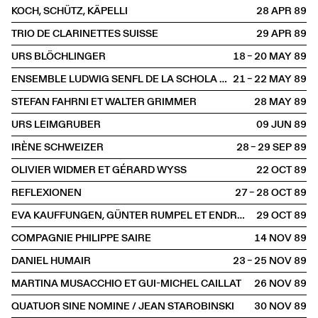
KOCH, SCHÜTZ, KÄPELLI
28 APR
1989
TRIO DE CLARINETTES SUISSE
29 APR
1989
URS BLÖCHLINGER
18 – 20 MAY
1989
ENSEMBLE LUDWIG SENFL DE LA SCHOLA CANTORUM BASILIENSIS
21 – 22 MAY
1989
STEFAN FAHRNI ET WALTER GRIMMER
28 MAY
1989
URS LEIMGRUBER
09 JUN
1989
IRÈNE SCHWEIZER
28 – 29 SEP
1989
OLIVIER WIDMER ET GÉRARD WYSS
22 OCT
1989
REFLEXIONEN
27 – 28 OCT
1989
EVA KAUFFUNGEN, GÜNTER RUMPEL ET ENDRE GURAN
29 OCT
1989
COMPAGNIE PHILIPPE SAIRE
14 NOV
1989
DANIEL HUMAIR
23 – 25 NOV
1989
MARTINA MUSACCHIO ET GUI-MICHEL CAILLAT
26 NOV
1989
QUATUOR SINE NOMINE / JEAN STAROBINSKI
30 NOV
1989