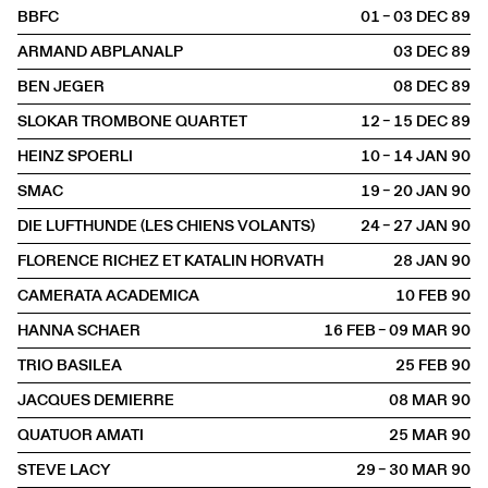
BBFC
01 – 03 DEC
1989
ARMAND ABPLANALP
03 DEC
1989
BEN JEGER
08 DEC
1989
SLOKAR TROMBONE QUARTET
12 – 15 DEC
1989
HEINZ SPOERLI
10 – 14 JAN
1990
SMAC
19 – 20 JAN
1990
DIE LUFTHUNDE (LES CHIENS VOLANTS)
24 – 27 JAN
1990
FLORENCE RICHEZ ET KATALIN HORVATH
28 JAN
1990
CAMERATA ACADEMICA
10 FEB
1990
HANNA SCHAER
16 FEB – 09 MAR
1990
TRIO BASILEA
25 FEB
1990
JACQUES DEMIERRE
08 MAR
1990
QUATUOR AMATI
25 MAR
1990
STEVE LACY
29 – 30 MAR
1990