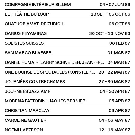
COMPAGNIE INTÉRIEUR SILLEM
04 – 07 JUN
1986
LE THÉÂTRE DU LOUP
18 SEP – 05 OCT
1986
QUATUOR AMATI DE ZURICH
26 OCT
1986
DARIUS PEYAMIRAS
30 OCT – 16 NOV
1986
SOLISTES SUISSES
08 FEB
1987
SAN MARCO BLAESER
01 MAR
1987
DANIEL HUMAIR, LARRY SCHNEIDER, JEAN-FRANÇOIS JENNY-CLARK
04 MAR
1987
UNE BOURSE DE SPECTACLES (KÜNSTLERBÖRSE)
20 – 22 MAR
1987
JOURNÉES CONTRECHAMPS
27 – 30 MAR
1987
JOURNÉES JAZZ AMR
04 – 30 APR
1987
MORENA FATTORINI, JAQUES BERNIER
05 APR
1987
CHRISTIAN MARCLAY
09 APR
1987
CAROLINE GAUTIER
04 – 06 MAY
1987
NOEMI LAPZESON
12 – 16 MAY
1987