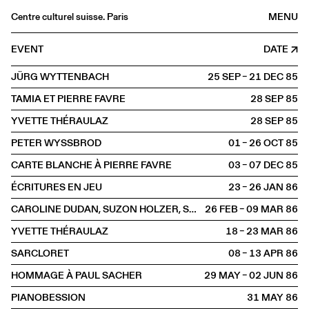
Centre culturel suisse. Paris
MENU
Agenda
EVENT
DATE
Bookshop
JÜRG WYTTENBACH
25 SEP – 21 DEC
1985
Buvette
TAMIA ET PIERRE FAVRE
28 SEP
1985
Archives
YVETTE THÉRAULAZ
28 SEP
1985
Medias
PETER WYSSBROD
01 – 26 OCT
1985
Publications
CARTE BLANCHE À PIERRE FAVRE
03 – 07 DEC
1985
About
ÉCRITURES EN JEU
23 – 26 JAN
1986
FR
/
EN
CAROLINE DUDAN, SUZON HOLZER, SYLVAIN RICHARD
26 FEB – 09 MAR
1986
SCENE
YVETTE THÉRAULAZ
18 – 23 MAR
1986
SARCLORET
08 – 13 APR
1986
HOMMAGE À PAUL SACHER
29 MAY – 02 JUN
1986
PIANOBESSION
31 MAY
1986