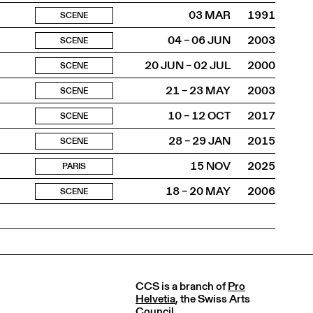
03 MAR
1991
SCENE
04 – 06 JUN
2003
SCENE
20 JUN – 02 JUL
2000
SCENE
21 – 23 MAY
2003
SCENE
10 – 12 OCT
2017
SCENE
28 – 29 JAN
2015
SCENE
15 NOV
2025
PARIS
18 – 20 MAY
2006
SCENE
CCS is a branch of
Pro
Helvetia
, the Swiss Arts
Council.