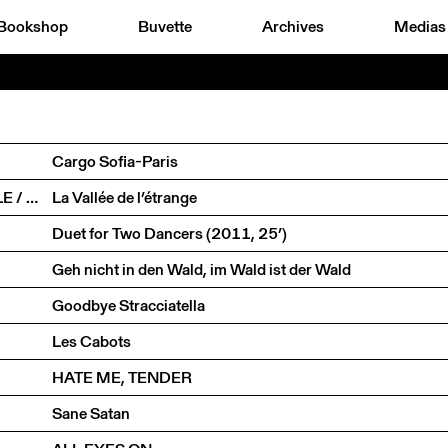
Bookshop
Buvette
Archives
Medias
Cargo Sofia-Paris
STEFAN KAEGI (RIMINI PROTOKOLL) / THOMAS MELLE / MÜNCHNER KAMMERSPIELE
La Vallée de l’étrange
Duet for Two Dancers (2011, 25’)
Geh nicht in den Wald, im Wald ist der Wald
Goodbye Stracciatella
Les Cabots
HATE ME, TENDER
Sane Satan