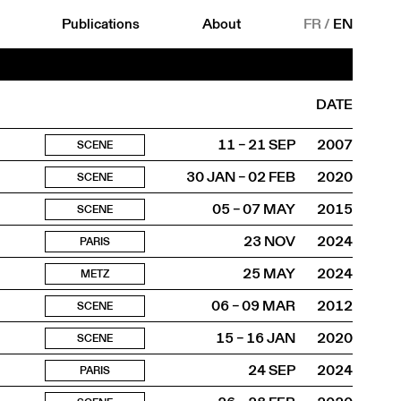
Publications
About
FR
/
EN
DATE
11 – 21 SEP
2007
SCENE
30 JAN – 02 FEB
2020
SCENE
05 – 07 MAY
2015
SCENE
23 NOV
2024
PARIS
25 MAY
2024
METZ
06 – 09 MAR
2012
SCENE
15 – 16 JAN
2020
SCENE
24 SEP
2024
PARIS