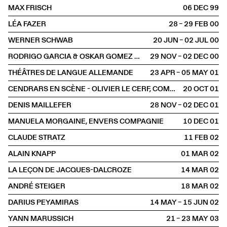
MAX FRISCH
06 DEC
1999
LÉA FAZER
28 – 29 FEB
2000
WERNER SCHWAB
20 JUN – 02 JUL
2000
RODRIGO GARCIA & OSKAR GOMEZ MATA
29 NOV – 02 DEC
2000
THÉÂTRES DE LANGUE ALLEMANDE
23 APR – 05 MAY
2001
CENDRARS EN SCÈNE - OLIVIER LE CERF, COMPAGNIE LES TROIS COUPS
20 OCT
2001
DENIS MAILLEFER
28 NOV – 02 DEC
2001
MANUELA MORGAINE, ENVERS COMPAGNIE
10 DEC
2001
CLAUDE STRATZ
11 FEB
2002
ALAIN KNAPP
01 MAR
2002
LA LEÇON DE JACQUES-DALCROZE
14 MAR
2002
ANDRÉ STEIGER
18 MAR
2002
DARIUS PEYAMIRAS
14 MAY – 15 JUN
2002
YANN MARUSSICH
21 – 23 MAY
2003