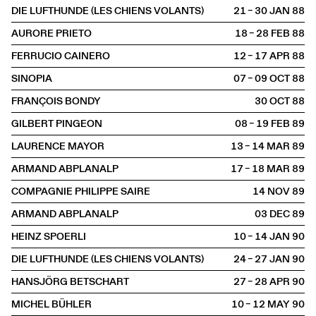
DIE LUFTHUNDE (LES CHIENS VOLANTS)
21 – 30 JAN
1988
AURORE PRIETO
18 – 28 FEB
1988
FERRUCIO CAINERO
12 – 17 APR
1988
SINOPIA
07 – 09 OCT
1988
FRANÇOIS BONDY
30 OCT
1988
GILBERT PINGEON
08 – 19 FEB
1989
LAURENCE MAYOR
13 – 14 MAR
1989
ARMAND ABPLANALP
17 – 18 MAR
1989
COMPAGNIE PHILIPPE SAIRE
14 NOV
1989
ARMAND ABPLANALP
03 DEC
1989
HEINZ SPOERLI
10 – 14 JAN
1990
DIE LUFTHUNDE (LES CHIENS VOLANTS)
24 – 27 JAN
1990
HANSJÖRG BETSCHART
27 – 28 APR
1990
MICHEL BÜHLER
10 – 12 MAY
1990