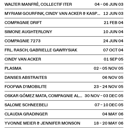
WALTER MANFRÈ, COLLECTIF ITER
04 – 06 JUN
2003
MYRIAM GOURFINK, CINDY VAN ACKER & KASPER TOEPLITZ
12 JUN
2003
COMPAGNIE DRIFT
21 FEB
2004
SIMONE AUGHTERLONY
10 JUN
2004
COMPAGNIE 7273
24 JUN
2004
FRL. RASCH, GABRIELLE GAWRYSIAK
07 OCT
2004
CINDY VAN ACKER
01 SEP
2005
PLASMA
02 – 05 NOV
2005
DANSES ABSTRAITES
06 NOV
2005
FOOFWA D'IMOBILITE
23 – 24 NOV
2005
OSKAR GÓMEZ MATA, COMPAGNIE ALAKRAN
30 NOV – 03 DEC
2005
SALOME SCHNEEBELI
07 – 10 DEC
2005
CLAUDIA GRADINGER
04 MAY
2006
YVONNE MEIER & JENNIFER MONSON
18 – 20 MAY
2006