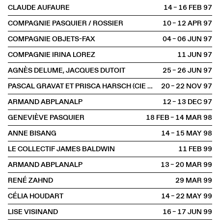
CLAUDE AUFAURE
14 – 16 FEB
1997
COMPAGNIE PASQUIER / ROSSIER
10 – 12 APR
1997
COMPAGNIE OBJETS-FAX
04 – 06 JUN
1997
COMPAGNIE IRINA LOREZ
11 JUN
1997
AGNÈS DELUME, JACQUES DUTOIT
25 – 26 JUN
1997
PASCAL GRAVAT ET PRISCA HARSCH (CIE QUIVALA)
20 – 22 NOV
1997
ARMAND ABPLANALP
12 – 13 DEC
1997
GENEVIÈVE PASQUIER
18 FEB – 14 MAR
1998
ANNE BISANG
14 – 15 MAY
1998
LE COLLECTIF JAMES BALDWIN
11 FEB
1999
ARMAND ABPLANALP
13 – 20 MAR
1999
RENÉ ZAHND
29 MAR
1999
CÉLIA HOUDART
14 – 22 MAY
1999
LISE VISINAND
16 – 17 JUN
1999