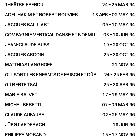
THÉÂTRE ÉPERDU
24 – 25 MAR
1994
ADEL HAKIM ET ROBERT BOUVIER
13 APR – 02 MAY
1994
JACQUES BAILLIART
09 – 10 MAY
1994
COMPAGNIE VERTICAL DANSE ET NOEMI LAPZESON (GENÈVE)
08 – 10 JUN
1994
JEAN-CLAUDE BUSSI
19 – 20 OCT
1994
JACQUES ARDOIN
25 – 30 OCT
1994
MATTHIAS LANGHOFF
21 NOV
1994
QUI SONT LES ENFANTS DE FRISCH ET DÜRRENMATT ?
24 – 25 FEB
1995
GILBERTE TSAÏ
25 – 30 APR
1995
MARIE BALVET
17 – 19 MAY
1995
MICHEL BERETTI
07 – 09 MAR
1996
CLAUDE AUFAURE
02 – 25 MAY
1996
JÜRG LAEDERACH
18 JUN
1996
PHILIPPE MORAND
15 – 17 NOV
1996