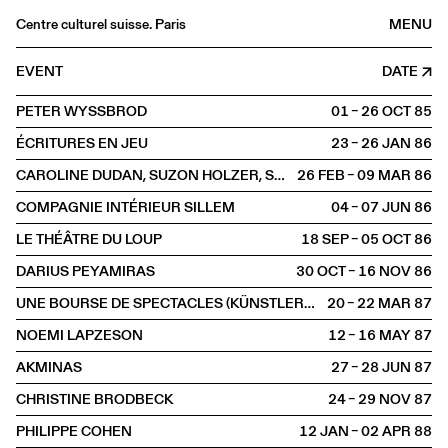
Centre culturel suisse. Paris
MENU
Agenda
EVENT
DATE
Bookshop
PETER WYSSBROD
01 – 26 OCT
1985
Buvette
ÉCRITURES EN JEU
23 – 26 JAN
1986
Archives
CAROLINE DUDAN, SUZON HOLZER, SYLVAIN RICHARD
26 FEB – 09 MAR
1986
Medias
COMPAGNIE INTÉRIEUR SILLEM
04 – 07 JUN
1986
Publications
LE THÉÂTRE DU LOUP
18 SEP – 05 OCT
1986
About
DARIUS PEYAMIRAS
30 OCT – 16 NOV
1986
FR
/
EN
UNE BOURSE DE SPECTACLES (KÜNSTLERBÖRSE)
20 – 22 MAR
1987
SCENE
Show
NOEMI LAPZESON
12 – 16 MAY
1987
AKMINAS
27 – 28 JUN
1987
CHRISTINE BRODBECK
24 – 29 NOV
1987
PHILIPPE COHEN
12 JAN – 02 APR
1988