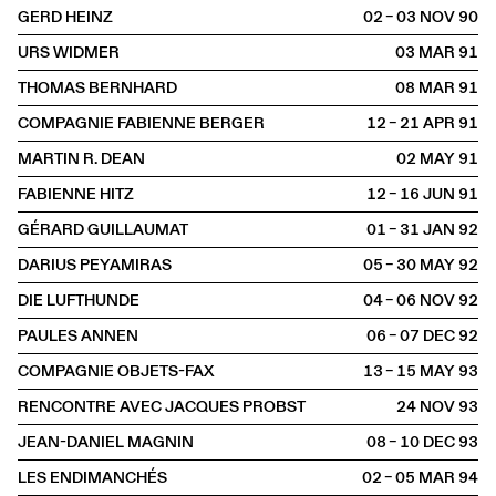
GERD HEINZ
02 – 03 NOV
1990
URS WIDMER
03 MAR
1991
THOMAS BERNHARD
08 MAR
1991
COMPAGNIE FABIENNE BERGER
12 – 21 APR
1991
MARTIN R. DEAN
02 MAY
1991
FABIENNE HITZ
12 – 16 JUN
1991
GÉRARD GUILLAUMAT
01 – 31 JAN
1992
DARIUS PEYAMIRAS
05 – 30 MAY
1992
DIE LUFTHUNDE
04 – 06 NOV
1992
PAULES ANNEN
06 – 07 DEC
1992
COMPAGNIE OBJETS-FAX
13 – 15 MAY
1993
RENCONTRE AVEC JACQUES PROBST
24 NOV
1993
JEAN-DANIEL MAGNIN
08 – 10 DEC
1993
LES ENDIMANCHÉS
02 – 05 MAR
1994