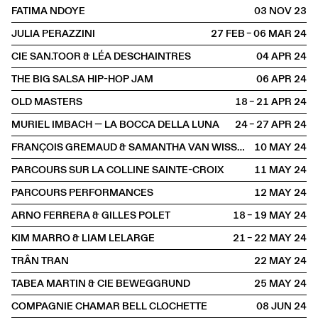
FATIMA NDOYE
03 NOV
2023
JULIA PERAZZINI
27 FEB – 06 MAR
2024
CIE SAN.TOOR & LÉA DESCHAINTRES
04 APR
2024
THE BIG SALSA HIP-HOP JAM
06 APR
2024
OLD MASTERS
18 – 21 APR
2024
MURIEL IMBACH — LA BOCCA DELLA LUNA
24 – 27 APR
2024
FRANÇOIS GREMAUD & SAMANTHA VAN WISSEN
10 MAY
2024
PARCOURS SUR LA COLLINE SAINTE-CROIX
11 MAY
2024
PARCOURS PERFORMANCES
12 MAY
2024
ARNO FERRERA & GILLES POLET
18 – 19 MAY
2024
KIM MARRO & LIAM LELARGE
21 – 22 MAY
2024
TRÂN TRAN
22 MAY
2024
TABEA MARTIN & CIE BEWEGGRUND
25 MAY
2024
COMPAGNIE CHAMAR BELL CLOCHETTE
08 JUN
2024