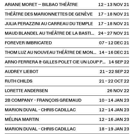
ARIANE MORET — BILBAO THÉÂTRE
12 – 13 NOV
2021
THÉÂTRE DES MARIONNETTES DE GENÈVE
17 – 18 NOV
2021
JULIA PERAZZINI AU CARREAU DU TEMPLE
17 – 18 NOV
2021
MAUD BLANDEL AU THÉÂTRE DE LA BASTILLE
24 – 27 NOV
2021
FOREVER IMBRICATED
07 – 12 DEC
2021
THOM LUZ AU NOUVEAU THÉÂTRE DE MONTREUIL
14 – 16 DEC
2021
ARNO FERRERA & GILLES POLET CIE UN LOUP POUR L'HOMME
14 SEP
2022
AUDREY LIEBOT
21 – 22 SEP
2022
RUTH CHILDS
21 – 22 OCT
2022
LORETTE ANDERSEN
26 NOV
2022
2B COMPANY - FRANÇOIS GREMAUD
10 – 14 JAN
2023
MARION DUVAL - CHRIS CADILLAC
12 – 14 JAN
2023
MÉLINA MARTIN
12 – 16 JAN
2023
MARION DUVAL - CHRIS CADILLAC
18 – 19 JAN
2023