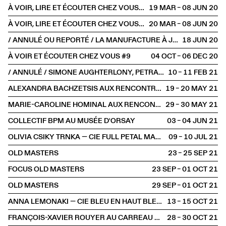
À VOIR, LIRE ET ÉCOUTER CHEZ VOUS #4
19 MAR – 08 JUN
2020
À VOIR, LIRE ET ÉCOUTER CHEZ VOUS #5
20 MAR – 08 JUN
2020
/ ANNULÉ OU REPORTÉ / LA MANUFACTURE À JUNE EVENTS
18 JUN
2020
À VOIR ET ÉCOUTER CHEZ VOUS #9
04 OCT – 06 DEC
2020
/ ANNULÉ / SIMONE AUGHTERLONY, PETRA HRAŠĆANEC, SAŠA BOŽIĆ
10 – 11 FEB
2021
ALEXANDRA BACHZETSIS AUX RENCONTRES INTERNATIONALES CHORÉGRAPHIQUES DE SEINE-SAINT-DENIS
19 – 20 MAY
2021
MARIE-CAROLINE HOMINAL AUX RENCONTRES CHORÉGRAPHIQUES INTERNATIONALES DE SEINE-SAINT-DENIS
29 – 30 MAY
2021
COLLECTIF BPM AU MUSÉE D'ORSAY
03 – 04 JUN
2021
OLIVIA CSIKY TRNKA — CIE FULL PETAL MACHINE
09 – 10 JUL
2021
OLD MASTERS
23 – 25 SEP
2021
FOCUS OLD MASTERS
23 SEP – 01 OCT
2021
OLD MASTERS
29 SEP – 01 OCT
2021
ANNA LEMONAKI — CIE BLEU EN HAUT BLEU EN BAS
13 – 15 OCT
2021
FRANÇOIS-XAVIER ROUYER AU CARREAU DU TEMPLE
28 – 30 OCT
2021