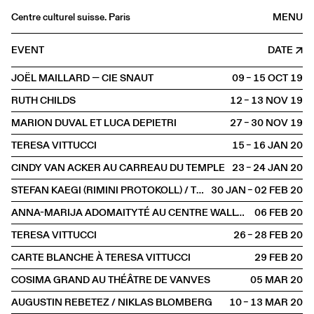
Centre culturel suisse. Paris
MENU
Agenda
EVENT
DATE
Bookshop
JOËL MAILLARD — CIE SNAUT
09 – 15 OCT
2019
Buvette
RUTH CHILDS
12 – 13 NOV
2019
Archives
MARION DUVAL ET LUCA DEPIETRI
27 – 30 NOV
2019
Medias
TERESA VITTUCCI
15 – 16 JAN
2020
Publications
CINDY VAN ACKER AU CARREAU DU TEMPLE
23 – 24 JAN
2020
About
STEFAN KAEGI (RIMINI PROTOKOLL) / THOMAS MELLE / MÜNCHNER KAMMERSPIELE
30 JAN – 02 FEB
2020
FR
/
EN
ANNA-MARIJA ADOMAITYTÉ AU CENTRE WALLONIE-BRUXELLES
06 FEB
2020
SCENE
Show
TERESA VITTUCCI
26 – 28 FEB
2020
CARTE BLANCHE À TERESA VITTUCCI
29 FEB
2020
COSIMA GRAND AU THÉÂTRE DE VANVES
05 MAR
2020
AUGUSTIN REBETEZ / NIKLAS BLOMBERG
10 – 13 MAR
2020