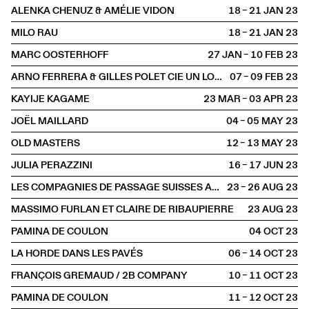
ALENKA CHENUZ & AMÉLIE VIDON
18 – 21 JAN
2023
MILO RAU
18 – 21 JAN
2023
MARC OOSTERHOFF
27 JAN – 10 FEB
2023
ARNO FERRERA & GILLES POLET CIE UN LOUP POUR L'HOMME
07 – 09 FEB
2023
KAYIJE KAGAME
23 MAR – 03 APR
2023
JOËL MAILLARD
04 – 05 MAY
2023
OLD MASTERS
12 – 13 MAY
2023
JULIA PERAZZINI
16 – 17 JUN
2023
LES COMPAGNIES DE PASSAGE SUISSES AU FESTIVAL D'AURILLAC
23 – 26 AUG
2023
MASSIMO FURLAN ET CLAIRE DE RIBAUPIERRE
23 AUG
2023
PAMINA DE COULON
04 OCT
2023
LA HORDE DANS LES PAVÉS
06 – 14 OCT
2023
FRANÇOIS GREMAUD / 2B COMPANY
10 – 11 OCT
2023
PAMINA DE COULON
11 – 12 OCT
2023