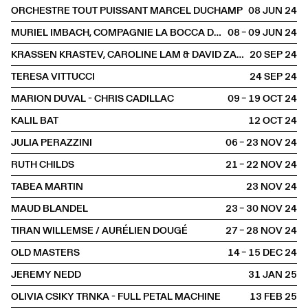
ORCHESTRE TOUT PUISSANT MARCEL DUCHAMP
08 JUN
2024
MURIEL IMBACH, COMPAGNIE LA BOCCA DELLA LUNA
08 – 09 JUN
2024
KRASSEN KRASTEV, CAROLINE LAM & DAVID ZAGARI
20 SEP
2024
TERESA VITTUCCI
24 SEP
2024
MARION DUVAL - CHRIS CADILLAC
09 – 19 OCT
2024
KALIL BAT
12 OCT
2024
JULIA PERAZZINI
06 – 23 NOV
2024
RUTH CHILDS
21 – 22 NOV
2024
TABEA MARTIN
23 NOV
2024
MAUD BLANDEL
23 – 30 NOV
2024
TIRAN WILLEMSE / AURÉLIEN DOUGÉ
27 – 28 NOV
2024
OLD MASTERS
14 – 15 DEC
2024
JEREMY NEDD
31 JAN
2025
OLIVIA CSIKY TRNKA - FULL PETAL MACHINE
13 FEB
2025