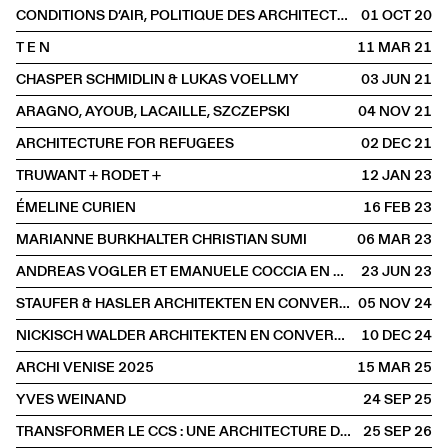
CONDITIONS D’AIR, POLITIQUE DES ARCHITECTURES PAR L’AMBIANCE
01 OCT
2020
T E N
11 MAR
2021
CHASPER SCHMIDLIN & LUKAS VOELLMY
03 JUN
2021
ARAGNO, AYOUB, LACAILLE, SZCZEPSKI
04 NOV
2021
ARCHITECTURE FOR REFUGEES
02 DEC
2021
TRUWANT + RODET +
12 JAN
2023
ÉMELINE CURIEN
16 FEB
2023
MARIANNE BURKHALTER CHRISTIAN SUMI
06 MAR
2023
ANDREAS VOGLER ET EMANUELE COCCIA EN CONVERSATION AVEC CHARLOTTE POUPON
23 JUN
2023
STAUFER & HASLER ARCHITEKTEN EN CONVERSATION AVEC BENOÎT PIÉRON
05 NOV
2024
NICKISCH WALDER ARCHITEKTEN EN CONVERSATION AVEC OLIVIA FUNES LASTRA
10 DEC
2024
ARCHI VENISE 2025
15 MAR
2025
YVES WEINAND
24 SEP
2025
TRANSFORMER LE CCS : UNE ARCHITECTURE DE L'ALTÉRATION
25 SEP
2026