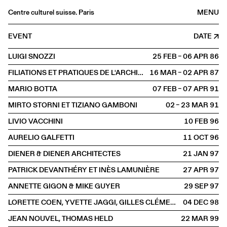
Centre culturel suisse. Paris
MENU
Agenda
EVENT
DATE
Bookshop
LUIGI SNOZZI
25 FEB – 06 APR
1986
Buvette
FILIATIONS ET PRATIQUES DE L'ARCHITECTURE CONTEMPORAINE EN SUISSE
16 MAR – 02 APR
1987
Archives
MARIO BOTTA
07 FEB – 07 APR
1991
Medias
MIRTO STORNI ET TIZIANO GAMBONI
02 – 23 MAR
1991
Publications
LIVIO VACCHINI
10 FEB
1996
About
AURELIO GALFETTI
11 OCT
1996
FR
/
EN
DIENER & DIENER ARCHITECTES
21 JAN
1997
SPOKEN
Architecture
PATRICK DEVANTHÉRY ET INÈS LAMUNIÈRE
27 APR
1997
ANNETTE GIGON & MIKE GUYER
29 SEP
1997
LORETTE COEN, YVETTE JAGGI, GILLES CLÉMENT, PIERRE-FRANÇOIS MOURIER
04 DEC
1998
JEAN NOUVEL, THOMAS HELD
22 MAR
1999