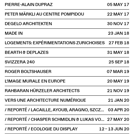
PIERRE-ALAIN DUPRAZ
05 MAY
2017
PETER MÄRKLI AU CENTRE POMPIDOU
22 MAY
2017
DEGELO ARCHITEKTEN
30 NOV
2017
MADE IN
23 JAN
2018
LOGEMENTS: EXPÉRIMENTATIONS ZURICHOISES
27 FEB
2018
BEARTH & DEPLAZES
31 MAY
2018
SVIZZERA 240
25 SEP
2018
ROGER BOLTSHAUSER
07 MAR
2019
L’IMAGE MURALE EN EUROPE
20 MAY
2019
RAHBARAN HÜRZELER ARCHITECTS
21 NOV
2019
VERS UNE ARCHITECTURE NUMÉRIQUE
21 JAN
2020
/ REPORTÉ / LACAILLE, AYOUB, ARAGNO, SZCZEPSKI
03 APR
2020
/ REPORTÉ / CHASPER SCHMIDLIN & LUKAS VOELLMY
27 MAY
2020
/ REPORTÉ / ECOLOGIE DU DISPLAY
12 – 13 JUN
2020