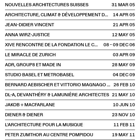
NOUVELLES ARCHITECTURES SUISSES
31 MAR
2005
ARCHITECTURE, CLIMAT & DÉVELOPPEMENT DURABLE
14 APR
2005
JEAN-DIDIER VINCENT
21 APR
2005
ANNA WIRZ-JUSTICE
12 MAY
2005
XIVE RENCONTRE DE LA FONDATION LE CORBUSIER
08 – 09 DEC
2006
LE MIRACLE DE ZURICH
03 APR
2009
ADR, GROUP8 ET MADE IN
28 MAY
2009
STUDIO BASEL ET METROBASEL
04 DEC
2009
BERNARD AEBISCHER ET VITTORIO MAGNAGO LAMPUGNANI
26 FEB
2010
DL-A, DEVANTHÉRY & LAMUNIÈRE ARCHITECTES
21 MAY
2010
JAKOB + MACFARLANE
10 JUN
2010
DIENER & DIENER
23 NOV
2010
L'ARCHITECTURE POUR LA MUSIQUE
11 FEB
2011
PETER ZUMTHOR AU CENTRE POMPIDOU
19 MAY
2011