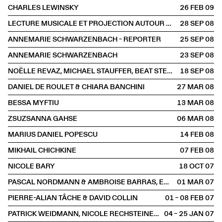
CHARLES LEWINSKY
26 FEB
2009
LECTURE MUSICALE ET PROJECTION AUTOUR D'ANNEMARIE SCHWARZENBACH
28 SEP
2008
ANNEMARIE SCHWARZENBACH - REPORTER
25 SEP
2008
ANNEMARIE SCHWARZENBACH
23 SEP
2008
NOËLLE REVAZ, MICHAEL STAUFFER, BEAT STERCHI & CHRISTIAN BRANTSCHEN
18 SEP
2008
DANIEL DE ROULET & CHIARA BANCHINI
27 MAR
2008
BESSA MYFTIU
13 MAR
2008
ZSUZSANNA GAHSE
06 MAR
2008
MARIUS DANIEL POPESCU
14 FEB
2008
MIKHAIL CHICHKINE
07 FEB
2008
NICOLE BARY
18 OCT
2007
PASCAL NORDMANN & AMBROISE BARRAS, EUGEN GOMRINGER
01 MAR
2007
PIERRE-ALIAN TÂCHE & DAVID COLLIN
01 – 08 FEB
2007
PATRICK WEIDMANN, NICOLE RECHSTEINER, GILBERT PINGEON, ROSE-MARIE PAGNARD
04 – 25 JAN
2007