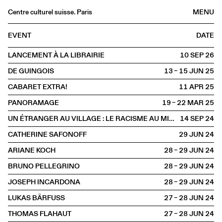
Centre culturel suisse. Paris
MENU
Agenda
EVENT
DATE
Bookshop
LANCEMENT À LA LIBRAIRIE
10 SEP
2026
Buvette
DE GUINGOIS
13 – 15 JUN
2025
Archives
CABARET EXTRA!
11 APR
2025
Medias
PANORAMAGE
19 – 22 MAR
2025
Publications
UN ÉTRANGER AU VILLAGE : LE RACISME AU MIROIR DE JAMES BALDWIN
14 SEP
2024
About
CATHERINE SAFONOFF
29 JUN
2024
FR
/
EN
ARIANE KOCH
28 – 29 JUN
2024
SPOKEN
Literature
BRUNO PELLEGRINO
28 – 29 JUN
2024
JOSEPH INCARDONA
28 – 29 JUN
2024
LUKAS BÄRFUSS
27 – 28 JUN
2024
THOMAS FLAHAUT
27 – 28 JUN
2024