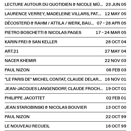
LECTURE AUTOUR DU QUOTIDIEN & NICOLE MÜLLER
23 JUN
2005
LAURENCE VERREY, MADELEINE VILLARS, PATRICK AMSTUTZ
12 MAY
2005
DÉCOSTERD & RAHM / ATTILA / WERK, BAUEN + WOHNEN
07 – 28 APR
2005
PIETRO BOSCHETTI & NICOLAS PAGES
17 – 24 MAR
2005
KARIN FREI & SAN KELLER
28 OCT
2004
ART.21
27 MAY
2004
NACER KHEMIR
22 NOV
2003
PAUL NIZON
06 FEB
2003
"LE PARIS DE" MICHEL CONTAT, CLAUDE DELARUE & BERNARD COMMENT
16 NOV
2001
JEAN-JACQUES LANGENDORF, CLAUDE FROCHAUX & ANNE-MARIE JATON
19 OCT
2001
PHILIPPE JACOTTET
02 FEB
2001
JEAN STAROBINSKI & NICOLAS BOUVIER
13 OCT
2000
PAUL NIZON
22 OCT
1999
LE NOUVEAU RECUEIL
16 OCT
1999