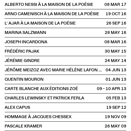
ALBERTO NESSI À LA MAISON DE LA POÉSIE
08 MAR
2017
ARNO CAMENISCH À LA MAISON DE LA POÉSIE
19 OCT
2016
L' AJAR À LA MAISON DE LA POÉSIE
26 SEP
2016
MARINA SALZMANN
28 MAY
2016
JOSEPH INCARDONA
08 MAR
2016
FRÉDÉRIC PAJAK
30 MAY
2015
JÉRÉMIE GINDRE
24 MAY
2014
JÉRÔME MEIZOZ AVEC MARIE HÉLÈNE LAFON ET PIERRE BERGOUNIOUX
04 JUN
2013
QUENTIN MOURON
01 JUN
2013
CARTE BLANCHE AUX ÉDITIONS ZOÉ
09 – 10 APR
2013
CHARLES LEWINSKY ET PATRICK FERLA
05 FEB
2013
ALEX CAPUS
19 SEP
2012
HOMMAGE À JACQUES CHESSEX
19 NOV
2009
PASCALE KRAMER
26 MAY
2009