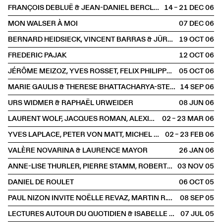
FRANÇOIS DEBLUË & JEAN-DANIEL BERCLAZ
14 – 21 DEC
2006
MON WALSER À MOI
07 DEC
2006
BERNARD HEIDSIECK, VINCENT BARRAS & JÜRG HALTER
19 OCT
2006
FREDERIC PAJAK
12 OCT
2006
JÉRÔME MEIZOZ, YVES ROSSET, FELIX PHILIPPE INGOLD & ANNE BRÉCART
05 OCT
2006
MARIE GAULIS & THERESE BHATTACHARYA-STETTLER
14 SEP
2006
URS WIDMER & RAPHAËL URWEIDER
08 JUN
2006
LAURENT WOLF, JACQUES ROMAN, ALEXIS SCHWARZENBACH
02 – 23 MAR
2006
YVES LAPLACE, PETER VON MATT, MICHEL ZIMMERMANN, JACQUES PROBST, IVAN FARRON
02 – 23 FEB
2006
VALÈRE NOVARINA & LAURENCE MAYOR
26 JAN
2006
ANNE-LISE THURLER, PIERRE STAMM, ROBERT WALSER, MATHIEU BERTHOLET
03 NOV
2005
DANIEL DE ROULET
06 OCT
2005
PAUL NIZON INVITE NOËLLE REVAZ, MARTIN R.DEAN, LUKAS BÄRFUSS ET PETER WEBER
08 SEP
2005
LECTURES AUTOUR DU QUOTIDIEN & ISABELLE FLÜKIGER
07 JUL
2005