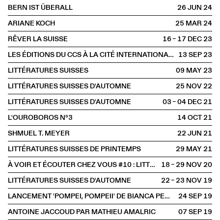
BERN IST ÜBERALL
26 JUN
2024
ARIANE KOCH
25 MAR
2024
RÊVER LA SUISSE
16 – 17 DEC
2023
LES ÉDITIONS DU CCS À LA CITÉ INTERNATIONALE DES ARTS
13 SEP
2023
LITTÉRATURES SUISSES
09 MAY
2023
LITTÉRATURES SUISSES D'AUTOMNE
25 NOV
2022
LITTÉRATURES SUISSES D'AUTOMNE
03 – 04 DEC
2021
L'OUROBOROS N°3
14 OCT
2021
SHMUEL T. MEYER
22 JUN
2021
LITTÉRATURES SUISSES DE PRINTEMPS
29 MAY
2021
À VOIR ET ÉCOUTER CHEZ VOUS #10 : LITTÉRATURES SUISSES D'AUTOMNE
18 – 29 NOV
2020
LITTÉRATURES SUISSES D'AUTOMNE
22 – 23 NOV
2019
LANCEMENT 'POMPEI, POMPEII' DE BIANCA PEDRINA
24 SEP
2019
ANTOINE JACCOUD PAR MATHIEU AMALRIC
07 SEP
2019