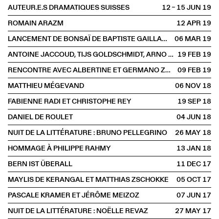
AUTEUR.E.S DRAMATIQUES SUISSES
12 – 15 JUN
2019
ROMAIN ARAZM
12 APR
2019
LANCEMENT DE BONSAÏ DE BAPTISTE GAILLARD
06 MAR
2019
ANTOINE JACCOUD, TIJS GOLDSCHMIDT, ARNO CAMENISCH
19 FEB
2019
RENCONTRE AVEC ALBERTINE ET GERMANO ZULLO
09 FEB
2019
MATTHIEU MÉGEVAND
06 NOV
2018
FABIENNE RADI ET CHRISTOPHE REY
19 SEP
2018
DANIEL DE ROULET
04 JUN
2018
NUIT DE LA LITTÉRATURE : BRUNO PELLEGRINO
26 MAY
2018
HOMMAGE À PHILIPPE RAHMY
13 JAN
2018
BERN IST ÜBERALL
11 DEC
2017
MAYLIS DE KERANGAL ET MATTHIAS ZSCHOKKE
05 OCT
2017
PASCALE KRAMER ET JÉRÔME MEIZOZ
07 JUN
2017
NUIT DE LA LITTÉRATURE : NOËLLE REVAZ
27 MAY
2017