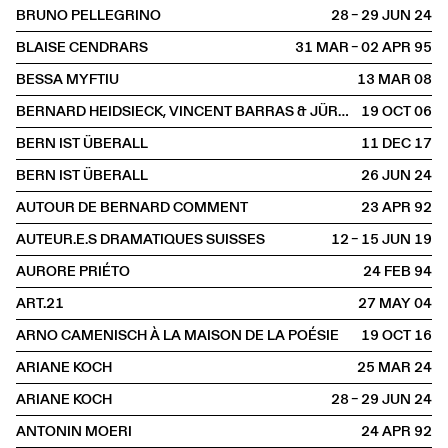
BRUNO PELLEGRINO
28 – 29 JUN
2024
BLAISE CENDRARS
31 MAR – 02 APR
1995
BESSA MYFTIU
13 MAR
2008
BERNARD HEIDSIECK, VINCENT BARRAS & JÜRG HALTER
19 OCT
2006
BERN IST ÜBERALL
11 DEC
2017
BERN IST ÜBERALL
26 JUN
2024
AUTOUR DE BERNARD COMMENT
23 APR
1992
AUTEUR.E.S DRAMATIQUES SUISSES
12 – 15 JUN
2019
AURORE PRIÉTO
24 FEB
1994
ART.21
27 MAY
2004
ARNO CAMENISCH À LA MAISON DE LA POÉSIE
19 OCT
2016
ARIANE KOCH
25 MAR
2024
ARIANE KOCH
28 – 29 JUN
2024
ANTONIN MOERI
24 APR
1992