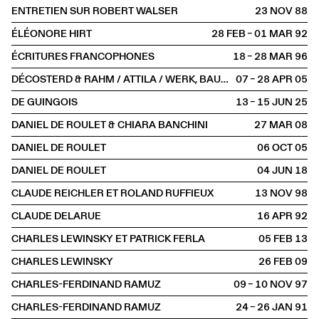
ENTRETIEN SUR ROBERT WALSER
23 NOV
1988
ÉLÉONORE HIRT
28 FEB – 01 MAR
1992
ÉCRITURES FRANCOPHONES
18 – 28 MAR
1996
DÉCOSTERD & RAHM / ATTILA / WERK, BAUEN + WOHNEN
07 – 28 APR
2005
DE GUINGOIS
13 – 15 JUN
2025
DANIEL DE ROULET & CHIARA BANCHINI
27 MAR
2008
DANIEL DE ROULET
06 OCT
2005
DANIEL DE ROULET
04 JUN
2018
CLAUDE REICHLER ET ROLAND RUFFIEUX
13 NOV
1998
CLAUDE DELARUE
16 APR
1992
CHARLES LEWINSKY ET PATRICK FERLA
05 FEB
2013
CHARLES LEWINSKY
26 FEB
2009
CHARLES-FERDINAND RAMUZ
09 – 10 NOV
1997
CHARLES-FERDINAND RAMUZ
24 – 26 JAN
1991