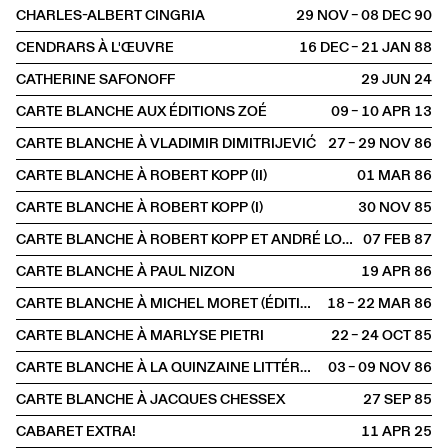
CHARLES-ALBERT CINGRIA
29 NOV – 08 DEC
1990
CENDRARS À L'ŒUVRE
16 DEC – 21 JAN
1988
CATHERINE SAFONOFF
29 JUN
2024
CARTE BLANCHE AUX ÉDITIONS ZOÉ
09 – 10 APR
2013
CARTE BLANCHE À VLADIMIR DIMITRIJEVIĆ
27 – 29 NOV
1986
CARTE BLANCHE À ROBERT KOPP (II)
01 MAR
1986
CARTE BLANCHE À ROBERT KOPP (I)
30 NOV
1985
CARTE BLANCHE À ROBERT KOPP ET ANDRÉ LORANT
07 FEB
1987
CARTE BLANCHE À PAUL NIZON
19 APR
1986
CARTE BLANCHE À MICHEL MORET (ÉDITIONS DE L'AIRE)
18 – 22 MAR
1986
CARTE BLANCHE À MARLYSE PIETRI
22 – 24 OCT
1985
CARTE BLANCHE À LA QUINZAINE LITTÉRAIRE
03 – 09 NOV
1986
CARTE BLANCHE À JACQUES CHESSEX
27 SEP
1985
CABARET EXTRA!
11 APR
2025