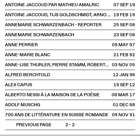
ANTOINE JACCOUD PAR MATHIEU AMALRIC
07 SEP
2019
ANTOINE JACCOUD, TIJS GOLDSCHMIDT, ARNO CAMENISCH
19 FEB
2019
ANNEMARIE SCHWARZENBACH - REPORTER
25 SEP
2008
ANNEMARIE SCHWARZENBACH
23 SEP
2008
ANNE PERRIER
09 MAY
1997
ANNE-MARIE BLANC
21 FEB
1992
ANNE-LISE THURLER, PIERRE STAMM, ROBERT WALSER, MATHIEU BERTHOLET
03 NOV
2005
ALFRED BERCHTOLD
12 JAN
1996
ALEX CAPUS
19 SEP
2012
ALBERTO NESSI À LA MAISON DE LA POÉSIE
08 MAR
2017
ADOLF MUSCHG
01 DEC
1988
700 ANS DE LITTÉRATURE EN SUISSE ROMANDE
09 NOV
1991
PREVIOUS PAGE
2 – 2