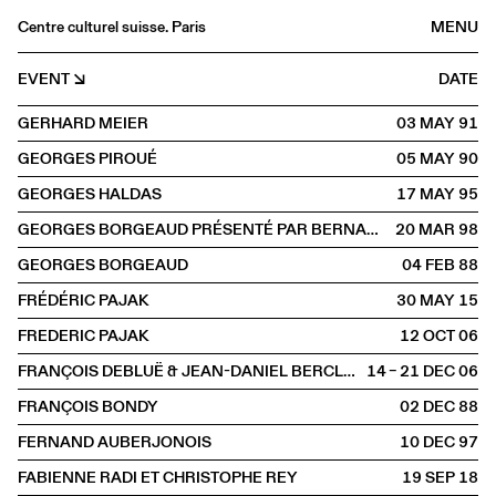
Centre culturel suisse. Paris
MENU
Agenda
EVENT
DATE
Bookshop
GERHARD MEIER
03 MAY
1991
Buvette
GEORGES PIROUÉ
05 MAY
1990
Archives
GEORGES HALDAS
17 MAY
1995
Medias
GEORGES BORGEAUD PRÉSENTÉ PAR BERNARD COMMENT
20 MAR
1998
Publications
GEORGES BORGEAUD
04 FEB
1988
About
FRÉDÉRIC PAJAK
30 MAY
2015
FR
/
EN
FREDERIC PAJAK
12 OCT
2006
SPOKEN
Literature
FRANÇOIS DEBLUË & JEAN-DANIEL BERCLAZ
14 – 21 DEC
2006
FRANÇOIS BONDY
02 DEC
1988
FERNAND AUBERJONOIS
10 DEC
1997
FABIENNE RADI ET CHRISTOPHE REY
19 SEP
2018