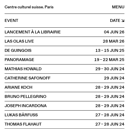
Centre culturel suisse. Paris
MENU
Agenda
EVENT
DATE
Bookshop
LANCEMENT À LA LIBRAIRIE
04 JUN
2026
Buvette
LAS OLAS LIVE
28 MAR
2026
Archives
DE GUINGOIS
13 – 15 JUN
2025
Medias
PANORAMAGE
19 – 22 MAR
2025
Publications
MATHIAS HOWALD
29 – 30 JUN
2024
About
CATHERINE SAFONOFF
29 JUN
2024
FR
/
EN
ARIANE KOCH
28 – 29 JUN
2024
SPOKEN
Reading
BRUNO PELLEGRINO
28 – 29 JUN
2024
JOSEPH INCARDONA
28 – 29 JUN
2024
LUKAS BÄRFUSS
27 – 28 JUN
2024
THOMAS FLAHAUT
27 – 28 JUN
2024