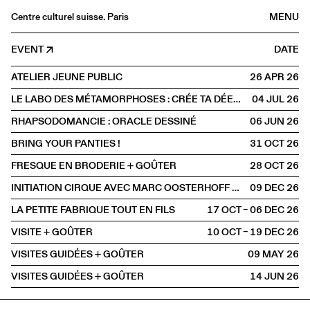
Centre culturel suisse. Paris
MENU
Agenda
EVENT
DATE
Bookshop
ATELIER JEUNE PUBLIC
26 APR
2026
Buvette
LE LABO DES MÉTAMORPHOSES : CRÉE TA DÉESSE, INVENTE TA CRÉATURE
04 JUL
2026
Archives
RHAPSODOMANCIE : ORACLE DESSINÉ
06 JUN
2026
Medias
BRING YOUR PANTIES !
31 OCT
2026
Publications
FRESQUE EN BRODERIE + GOÛTER
28 OCT
2026
About
INITIATION CIRQUE AVEC MARC OOSTERHOFF ET OWEN WINSHIP
09 DEC
2026
FR
/
EN
LA PETITE FABRIQUE TOUT EN FILS
17 OCT – 06 DEC
2026
MÉDIATION
VISITE + GOÛTER
10 OCT – 19 DEC
2026
VISITES GUIDÉES + GOÛTER
09 MAY
2026
VISITES GUIDÉES + GOÛTER
14 JUN
2026