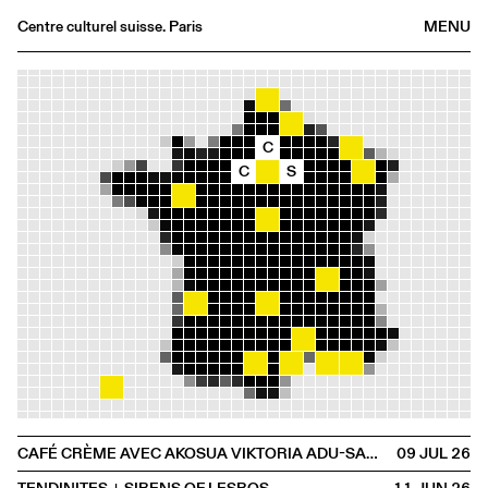
Centre culturel suisse. Paris
MENU
Agenda
Bookshop
Buvette
C
C
S
Archives
Medias
Publications
About
FR
/
EN
OFFSITE
CAFÉ CRÈME AVEC AKOSUA VIKTORIA ADU-SANYAH ET CLAIRE HOFFMANN
09 JUL
2026