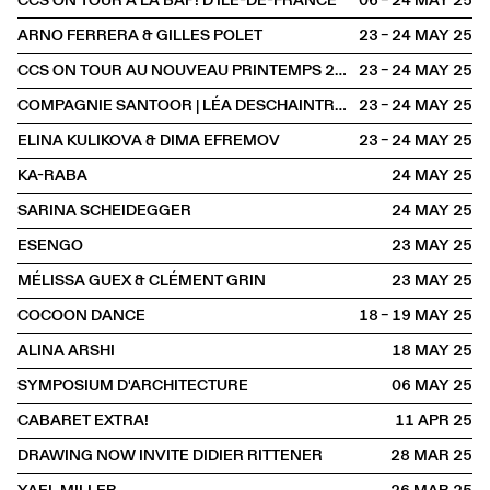
CCS ON TOUR À LA BAP! D’ÎLE-DE-FRANCE
06 – 24 MAY
2025
ARNO FERRERA & GILLES POLET
23 – 24 MAY
2025
CCS ON TOUR AU NOUVEAU PRINTEMPS 2025
23 – 24 MAY
2025
COMPAGNIE SANTOOR | LÉA DESCHAINTRES & ILARIO SANTORO
23 – 24 MAY
2025
ELINA KULIKOVA & DIMA EFREMOV
23 – 24 MAY
2025
KA-RABA
24 MAY
2025
SARINA SCHEIDEGGER
24 MAY
2025
ESENGO
23 MAY
2025
MÉLISSA GUEX & CLÉMENT GRIN
23 MAY
2025
COCOON DANCE
18 – 19 MAY
2025
ALINA ARSHI
18 MAY
2025
SYMPOSIUM D'ARCHITECTURE
06 MAY
2025
CABARET EXTRA!
11 APR
2025
DRAWING NOW INVITE DIDIER RITTENER
28 MAR
2025