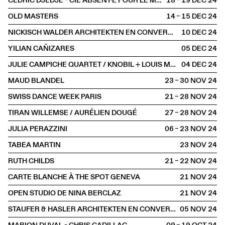
CÉDRIC DJEDJE - CIE ABSENT·E POUR LE MOMENT
18 – 19 DEC
2024
OLD MASTERS
14 – 15 DEC
2024
NICKISCH WALDER ARCHITEKTEN EN CONVERSATION AVEC OLIVIA FUNES LASTRA
10 DEC
2024
YILIAN CAÑIZARES
05 DEC
2024
JULIE CAMPICHE QUARTET / KNOBIL + LOUIS MATUTE
04 DEC
2024
MAUD BLANDEL
23 – 30 NOV
2024
SWISS DANCE WEEK PARIS
21 – 28 NOV
2024
TIRAN WILLEMSE / AURÉLIEN DOUGÉ
27 – 28 NOV
2024
JULIA PERAZZINI
06 – 23 NOV
2024
TABEA MARTIN
23 NOV
2024
RUTH CHILDS
21 – 22 NOV
2024
CARTE BLANCHE À THE SPOT GENEVA
21 NOV
2024
OPEN STUDIO DE NINA BERCLAZ
21 NOV
2024
STAUFER & HASLER ARCHITEKTEN EN CONVERSATION AVEC BENOÎT PIÉRON
05 NOV
2024