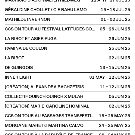
MAURICIO DIAS & WALTER RIEDWEG
22 APR – 27 JUL
2025
GÉRALDINE CHOLLET / CIE RAHU LAMO
16 – 18 JUL
2025
MATHILDE INVERNON
01 – 02 JUL
2025
CCS ON TOUR AU FESTIVAL LATITUDES CONTEMPORAINES
05 – 26 JUN
2025
LA RIBOT ET ASIER PUGA
26 JUN
2025
PAMINA DE COULON
25 JUN
2025
LA RIBOT
22 JUN
2025
DE GUINGOIS
13 – 15 JUN
2025
INNER LIGHT
31 MAY – 12 JUN
2025
[CRÉATION] ALEXANDRA BACHZETSIS
11 – 12 JUN
2025
COLLECTIF OUINCH OUINCH X MULAH
05 JUN
2025
[CRÉATION] MARIE-CAROLINE HOMINAL
02 JUN
2025
CCS ON TOUR AU PASSAGES TRANSFESTIVAL
18 – 25 MAY
2025
MORGANE MARET & MARTINA CALVO
24 – 25 MAY
2025