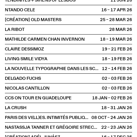
TENDINITES + SIRENS OF LESBOS
11 JUN
2026
NTANDO CELE
16 – 17 APR
2026
[CRÉATION] OLD MASTERS
25 – 28 MAR
2026
LA RIBOT
28 MAR
2026
MATHILDE CARMEN CHAN INVERNON
18 – 19 MAR
2026
CLAIRE DESSIMOZ
19 – 21 FEB
2026
LIVING SMILE VIDYA
18 – 19 FEB
2026
LA NOUVELLE TYPOGRAPHIE DANS LES SCÈNES FRANCOPHONES : INCIDENCES ET RÉSISTANCES
12 – 14 FEB
2026
DELGADO FUCHS
02 – 03 FEB
2026
NICOLAS CANTILLON
02 – 03 FEB
2026
CCS ON TOUR EN GUADELOUPE
18 JAN – 02 FEB
2026
LA CRUSH
18 – 31 JAN
2026
PARIS DES VI(LL)ES. INTIMITÉS PUBLIQUES
08 OCT – 24 JAN
2026
NASTASSJA TANNER ET GRÉGOIRE STRECKER
22 – 23 JAN
2026