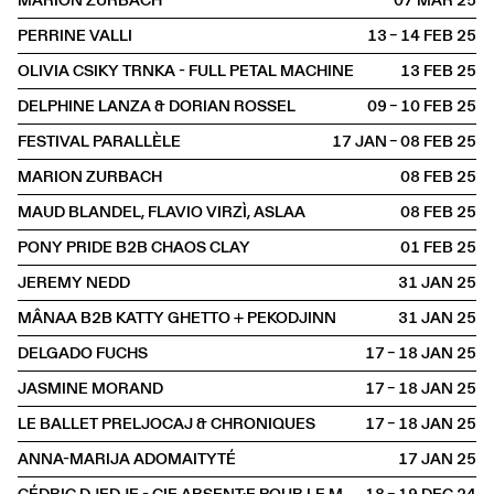
MARION ZURBACH
07 MAR
2025
PERRINE VALLI
13 – 14 FEB
2025
OLIVIA CSIKY TRNKA - FULL PETAL MACHINE
13 FEB
2025
DELPHINE LANZA & DORIAN ROSSEL
09 – 10 FEB
2025
FESTIVAL PARALLÈLE
17 JAN – 08 FEB
2025
MARION ZURBACH
08 FEB
2025
MAUD BLANDEL, FLAVIO VIRZÌ, ASLAA
08 FEB
2025
PONY PRIDE B2B CHAOS CLAY
01 FEB
2025
JEREMY NEDD
31 JAN
2025
MÂNAA B2B KATTY GHETTO + PEKODJINN
31 JAN
2025
DELGADO FUCHS
17 – 18 JAN
2025
JASMINE MORAND
17 – 18 JAN
2025
LE BALLET PRELJOCAJ & CHRONIQUES
17 – 18 JAN
2025
ANNA-MARIJA ADOMAITYTÉ
17 JAN
2025