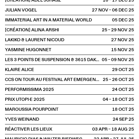
[CRÉATION] ADÉL JUHÁSZ
16 – 17 DEC
2025
JULIAN VOGEL
27 NOV – 06 DEC
2025
IMMATERIAL ART IN A MATERIAL WORLD
05 DEC
2025
[CRÉATION] ALINA ARSHI
25 – 29 NOV
2025
LAKIKO & LAURENT NICOUD
27 NOV
2025
YASMINE HUGONNET
15 NOV
2025
LES 3 POINTS DE SUSPENSION & 3615 DAKOTA
05 – 09 NOV
2025
KLAIRE ALICE
29 OCT
2025
CCS ON TOUR AU FESTIVAL ART EMERGENCE
25 – 26 OCT
2025
PERFORMISSIMA 2025
24 OCT
2025
PRIX UTOPI·E 2025
04 – 18 OCT
2025
MAROUSSIA POURPOINT
18 OCT
2025
YVES WEINAND
24 SEP
2025
RÉACTIVER LES LIEUX
03 APR – 18 AUG
2025