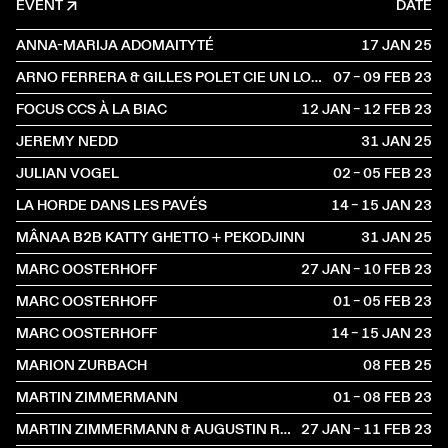
EVENT
DATE
ANNA-MARIJA ADOMAITYTÉ
17 JAN
2025
ARNO FERRERA & GILLES POLET CIE UN LOUP POUR L'HOMME
07 – 09 FEB
2023
FOCUS CCS À LA BIAC
12 JAN – 12 FEB
2023
JEREMY NEDD
31 JAN
2025
JULIAN VOGEL
02 – 05 FEB
2023
LA HORDE DANS LES PAVÉS
14 – 15 JAN
2023
MÂNAA B2B KATTY GHETTO + PEKODJINN
31 JAN
2025
MARC OOSTERHOFF
27 JAN – 10 FEB
2023
MARC OOSTERHOFF
01 – 05 FEB
2023
MARC OOSTERHOFF
14 – 15 JAN
2023
MARION ZURBACH
08 FEB
2025
MARTIN ZIMMERMANN
01 – 08 FEB
2023
MARTIN ZIMMERMANN & AUGUSTIN REBETEZ
27 JAN – 11 FEB
2023