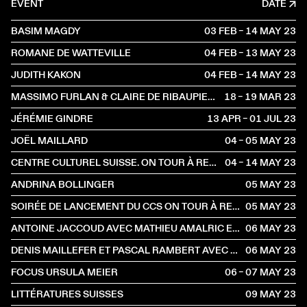
EVENT
DATE
BASIM MAGDY
03 FEB – 14 MAY
2023
ROMANE DE WATTEVILLE
04 FEB – 13 MAY
2023
JUDITH KAKON
04 FEB – 14 MAY
2023
MASSIMO FURLAN & CLAIRE DE RIBAUPIERRE
18 – 19 MAR
2023
JÉRÉMIE GINDRE
13 APR – 01 JUL
2023
JOËL MAILLARD
04 – 05 MAY
2023
CENTRE CULTUREL SUISSE. ON TOUR À RENNES
04 – 14 MAY
2023
ANDRINA BOLLINGER
05 MAY
2023
SOIRÉE DE LANCEMENT DU CCS ON TOUR À RENNES
05 MAY
2023
ANTOINE JACCOUD AVEC MATHIEU AMALRIC ET MARTHE KELLER
06 MAY
2023
DENIS MAILLEFER ET PASCAL RAMBERT AVEC LOLA GIOUSSE
06 MAY
2023
FOCUS URSULA MEIER
06 – 07 MAY
2023
LITTÉRATURES SUISSES
09 MAY
2023