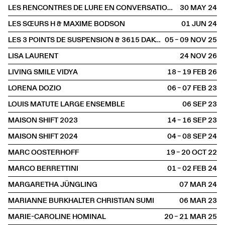
LES RENCONTRES DE LURE EN CONVERSATION AVEC ROSMARIE TISSI
30 MAY
2024
LES SŒURS H & MAXIME BODSON
01 JUN
2024
LES 3 POINTS DE SUSPENSION & 3615 DAKOTA
05 – 09 NOV
2025
LISA LAURENT
24 NOV
2026
LIVING SMILE VIDYA
18 – 19 FEB
2026
LORENA DOZIO
06 – 07 FEB
2023
LOUIS MATUTE LARGE ENSEMBLE
06 SEP
2023
MAISON SHIFT 2023
14 – 16 SEP
2023
MAISON SHIFT 2024
04 – 08 SEP
2024
MARC OOSTERHOFF
19 – 20 OCT
2022
MARCO BERRETTINI
01 – 02 FEB
2024
MARGARETHA JÜNGLING
07 MAR
2024
MARIANNE BURKHALTER CHRISTIAN SUMI
06 MAR
2023
MARIE-CAROLINE HOMINAL
20 – 21 MAR
2025