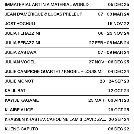
IMMATERIAL ART IN A MATERIAL WORLD
05 DEC
2025
JEAN D’AMÉRIQUE & LUCAS PRÊLEUR
07 – 08 MAR
2024
JOST HOCHULI
15 NOV
2022
JULIA PERAZZINI
06 – 23 NOV
2024
JULIA PERAZZINI
27 FEB – 06 MAR
2024
JULIA ZASTAVA
07 – 09 MAR
2024
JULIAN VOGEL
27 NOV – 06 DEC
2025
JULIE CAMPICHE QUARTET / KNOBIL + LOUIS MATUTE
04 DEC
2024
JULIE MONOT
23 – 24 SEP
2023
KALIL BAT
12 OCT
2024
KAYIJE KAGAME
23 MAR – 03 APR
2023
KLAIRE ALICE
29 OCT
2025
KRASSEN KRASTEV, CAROLINE LAM & DAVID ZAGARI
20 SEP
2024
KUENG CAPUTO
06 DEC
2022