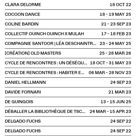
CLARA DELORME
18 OCT
2022
COCOON DANCE
18 – 19 MAY
2025
COLINE BARDIN
21 – 23 SEP
2023
COLLECTIF OUINCH OUINCH X MULAH
17 – 18 FEB
2023
COMPAGNIE SANTOOR | LÉA DESCHAINTRES & ILARIO SANTORO
23 – 24 MAY
2025
[CRÉATION] OLD MASTERS
25 – 28 MAR
2026
CYCLE DE RENCONTRES : UN DÉSÉQUILIBRE PRÉCIS
18 OCT – 31 MAY
2023
CYCLE DE RENCONTRES : HABITER EN CLAUSTROPHILE
06 MAR – 28 NOV
2023
DANIEL HELLMANN
24 SEP
2023
DAVIDE FORNARI
21 MAR
2023
DE GUINGOIS
13 – 15 JUN
2025
DÉBALLER LA BIBLIOTHÈQUE DE TSCHICHOLD
24 MAR – 15 APR
2023
DELGADO FUCHS
24 SEP
2022
DELGADO FUCHS
24 SEP
2022