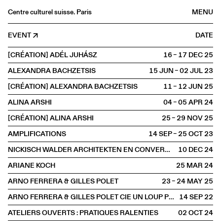
Centre culturel suisse. Paris
MENU
Agenda
EVENT
DATE
Bookshop
[CRÉATION] ADÉL JUHÁSZ
16 – 17 DEC
2025
Buvette
ALEXANDRA BACHZETSIS
15 JUN – 02 JUL
2023
Archives
[CRÉATION] ALEXANDRA BACHZETSIS
11 – 12 JUN
2025
Medias
ALINA ARSHI
04 – 05 APR
2024
Publications
[CRÉATION] ALINA ARSHI
25 – 29 NOV
2025
About
AMPLIFICATIONS
14 SEP – 25 OCT
2023
FR
/
EN
NICKISCH WALDER ARCHITEKTEN EN CONVERSATION AVEC OLIVIA FUNES LASTRA
10 DEC
2024
OFFSITE
Paris
ARIANE KOCH
25 MAR
2024
ARNO FERRERA & GILLES POLET
23 – 24 MAY
2025
ARNO FERRERA & GILLES POLET CIE UN LOUP POUR L'HOMME
14 SEP
2022
ATELIERS OUVERTS : PRATIQUES RALENTIES
02 OCT
2024