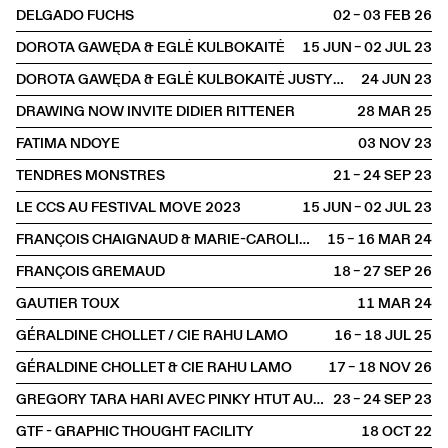
DELGADO FUCHS
02 – 03 FEB
2026
DOROTA GAWĘDA & EGLĖ KULBOKAITĖ
15 JUN – 02 JUL
2023
DOROTA GAWĘDA & EGLĖ KULBOKAITĖ JUSTYNA CHABEREK ET OSKAR PAWEŁKO
24 JUN
2023
DRAWING NOW INVITE DIDIER RITTENER
28 MAR
2025
FATIMA NDOYE
03 NOV
2023
TENDRES MONSTRES
21 – 24 SEP
2023
LE CCS AU FESTIVAL MOVE 2023
15 JUN – 02 JUL
2023
FRANÇOIS CHAIGNAUD & MARIE-CAROLINE HOMINAL
15 – 16 MAR
2024
FRANÇOIS GREMAUD
18 – 27 SEP
2026
GAUTIER TOUX
11 MAR
2024
GÉRALDINE CHOLLET / CIE RAHU LAMO
16 – 18 JUL
2025
GÉRALDINE CHOLLET & CIE RAHU LAMO
17 – 18 NOV
2026
GREGORY TARA HARI AVEC PINKY HTUT AUNG
23 – 24 SEP
2023
GTF - GRAPHIC THOUGHT FACILITY
18 OCT
2022