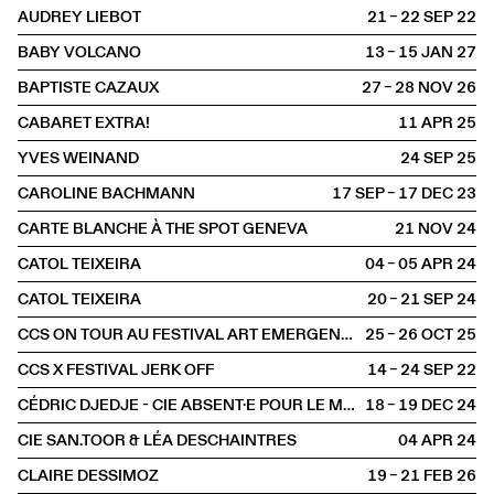
AUDREY LIEBOT
21 – 22 SEP
2022
BABY VOLCANO
13 – 15 JAN
2027
BAPTISTE CAZAUX
27 – 28 NOV
2026
CABARET EXTRA!
11 APR
2025
YVES WEINAND
24 SEP
2025
CAROLINE BACHMANN
17 SEP – 17 DEC
2023
CARTE BLANCHE À THE SPOT GENEVA
21 NOV
2024
CATOL TEIXEIRA
04 – 05 APR
2024
CATOL TEIXEIRA
20 – 21 SEP
2024
CCS ON TOUR AU FESTIVAL ART EMERGENCE
25 – 26 OCT
2025
CCS X FESTIVAL JERK OFF
14 – 24 SEP
2022
CÉDRIC DJEDJE - CIE ABSENT·E POUR LE MOMENT
18 – 19 DEC
2024
CIE SAN.TOOR & LÉA DESCHAINTRES
04 APR
2024
CLAIRE DESSIMOZ
19 – 21 FEB
2026