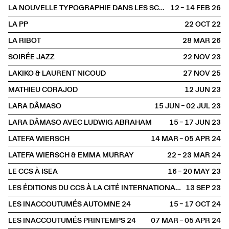
LA NOUVELLE TYPOGRAPHIE DANS LES SCÈNES FRANCOPHONES : INCIDENCES ET RÉSISTANCES
12 – 14 FEB
2026
LA PP
22 OCT
2022
LA RIBOT
28 MAR
2026
SOIRÉE JAZZ
22 NOV
2023
LAKIKO & LAURENT NICOUD
27 NOV
2025
MATHIEU CORAJOD
12 JUN
2023
LARA DÂMASO
15 JUN – 02 JUL
2023
LARA DÂMASO AVEC LUDWIG ABRAHAM
15 – 17 JUN
2023
LATEFA WIERSCH
14 MAR – 05 APR
2024
LATEFA WIERSCH & EMMA MURRAY
22 – 23 MAR
2024
LE CCS À ISEA
16 – 20 MAY
2023
LES ÉDITIONS DU CCS À LA CITÉ INTERNATIONALE DES ARTS
13 SEP
2023
LES INACCOUTUMÉS AUTOMNE 24
15 – 17 OCT
2024
LES INACCOUTUMÉS PRINTEMPS 24
07 MAR – 05 APR
2024