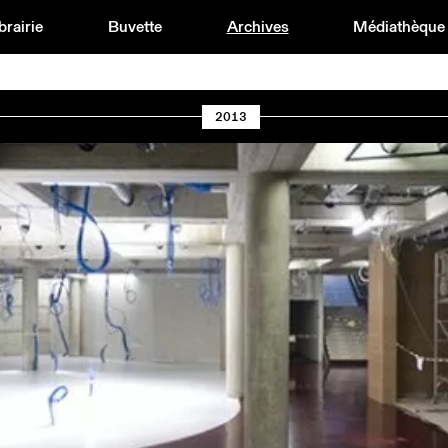
brairie
Buvette
Archives
Médiathèque
2013