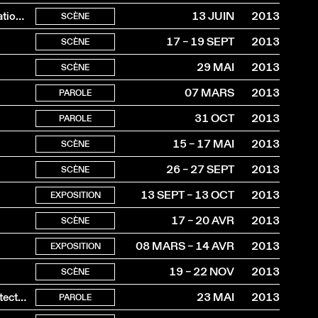
Carte blanche à la Fondation Montreux Jazz 2 pour la création et l’échange culturel
13 JUIN
2013
SCÈNE
17 – 19 SEPT
2013
SCÈNE
29 MAI
2013
SCÈNE
07 MARS
2013
PAROLE
31 OCT
2013
PAROLE
15 – 17 MAI
2013
SCÈNE
26 – 27 SEPT
2013
SCÈNE
13 SEPT – 13 OCT
2013
EXPOSITION
17 – 20 AVR
2013
SCÈNE
08 MARS – 14 AVR
2013
EXPOSITION
19 – 22 NOV
2013
SCÈNE
2e conférence du cycle Musées suisses / Nouvelles architectures
23 MAI
2013
PAROLE