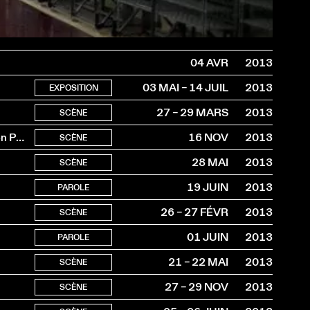
04 AVR
2013
03 MAI – 14 JUIL
2013
EXPOSITION
27 – 29 MARS
2013
SCÈNE
À l’occasion de la sortie du livre Heute und Danach (Edition Patrick Frey)
16 NOV
2013
SCÈNE
28 MAI
2013
SCÈNE
19 JUIN
2013
PAROLE
26 – 27 FÉVR
2013
SCÈNE
01 JUIN
2013
PAROLE
21 – 22 MAI
2013
SCÈNE
27 – 29 NOV
2013
SCÈNE