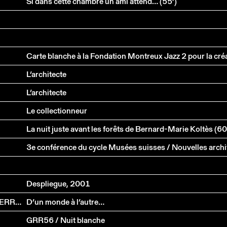
Si dans cette chambre un ami attend… (55’)
L’architecte
L’architecte
Le collectionneur
La nuit juste avant les forêts de Bernard-Marie Koltès (60
Despliegue, 2001
JÉRÔME MEIZOZ AVEC MARIE HÉLÈNE LAFON ET PIERRE BERGOUNIOUX
D’un monde à l’autre…
GRR56 / Nuit blanche