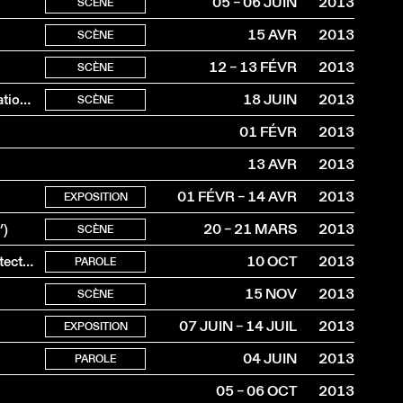
05 – 06 JUIN
2013
SCÈNE
15 AVR
2013
SCÈNE
12 – 13 FÉVR
2013
SCÈNE
Carte blanche à la Fondation Montreux Jazz 2 pour la création et l’échange culturel
18 JUIN
2013
SCÈNE
01 FÉVR
2013
13 AVR
2013
01 FÉVR – 14 AVR
2013
EXPOSITION
’)
20 – 21 MARS
2013
SCÈNE
3e conférence du cycle Musées suisses / Nouvelles architectures
10 OCT
2013
PAROLE
15 NOV
2013
SCÈNE
07 JUIN – 14 JUIL
2013
EXPOSITION
04 JUIN
2013
PAROLE
05 – 06 OCT
2013