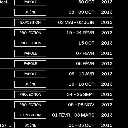
4e conférence du cycle Musées suisses / Nouvelles architectures
30 OCT
2013
PAROLE
08 – 09 OCT
2013
SCÈNE
03 MAI – 02 JUIN
2013
EXPOSITION
19 – 24 FÉVR
2013
PROJECTION
15 OCT
2013
PROJECTION
07 FÉVR
2013
PAROLE
05 FÉVR
2013
PAROLE
09 – 10 AVR
2013
PAROLE
16 – 18 OCT
2013
SCÈNE
24 – 25 SEPT
2013
PROJECTION
05 – 08 NOV
2013
PROJECTION
01 FÉVR – 03 MARS
2013
EXPOSITION
Il n’y a que les chansons de variété qui disent la vérité (2012/ 1re française)
01 – 05 OCT
2013
SCÈNE