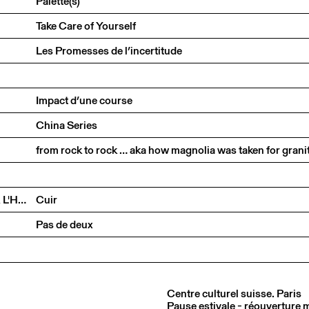
Palette(s)
Take Care of Yourself
Les Promesses de l’incertitude
Impact d’une course
China Series
from rock to rock … aka how magnolia was taken for grani
ARNO FERRERA & GILLES POLET CIE UN LOUP POUR L'HOMME
Cuir
Pas de deux
Centre culturel suisse. Paris
Pause estivale - réouverture