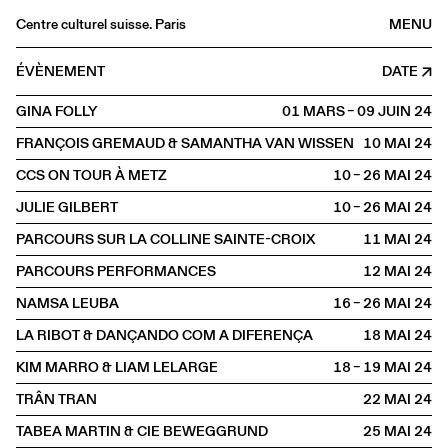
Centre culturel suisse. Paris
MENU
Agenda
ÉVÈNEMENT
DATE
Librairie
GINA FOLLY
01 MARS – 09 JUIN
2024
Buvette
FRANÇOIS GREMAUD & SAMANTHA VAN WISSEN
10 MAI
2024
Archives
CCS ON TOUR À METZ
10 – 26 MAI
2024
Médiathèque
JULIE GILBERT
10 – 26 MAI
2024
Éditions
PARCOURS SUR LA COLLINE SAINTE-CROIX
11 MAI
2024
Informations
PARCOURS PERFORMANCES
12 MAI
2024
FR
/
EN
NAMSA LEUBA
16 – 26 MAI
2024
HORS LES MURS
Metz
LA RIBOT & DANÇANDO COM A DIFERENÇA
18 MAI
2024
KIM MARRO & LIAM LELARGE
18 – 19 MAI
2024
TRÂN TRAN
22 MAI
2024
TABEA MARTIN & CIE BEWEGGRUND
25 MAI
2024