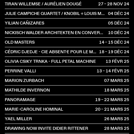
TIRAN WILLEMSE / AURÉLIEN DOUGÉ
27 – 28 NOV
2024
JULIE CAMPICHE QUARTET / KNOBIL + LOUIS MATUTE
04 DÉC
2024
YILIAN CAÑIZARES
05 DÉC
2024
NICKISCH WALDER ARCHITEKTEN EN CONVERSATION AVEC OLIVIA FUNES LASTRA
10 DÉC
2024
OLD MASTERS
14 – 15 DÉC
2024
CÉDRIC DJEDJE - CIE ABSENT·E POUR LE MOMENT
18 – 19 DÉC
2024
OLIVIA CSIKY TRNKA - FULL PETAL MACHINE
13 FÉVR
2025
PERRINE VALLI
13 – 14 FÉVR
2025
MARION ZURBACH
07 MARS
2025
MATHILDE INVERNON
18 MARS
2025
PANORAMAGE
19 – 22 MARS
2025
MARIE-CAROLINE HOMINAL
20 – 21 MARS
2025
YAEL MILLER
26 MARS
2025
DRAWING NOW INVITE DIDIER RITTENER
28 MARS
2025