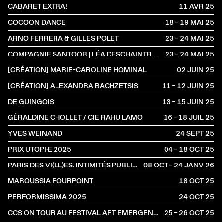
CABARET EXTRA!
11 AVR
2025
COCOON DANCE
18 – 19 MAI
2025
ARNO FERRERA & GILLES POLET
23 – 24 MAI
2025
COMPAGNIE SANTOOR | LÉA DESCHAINTRES & ILARIO SANTORO
23 – 24 MAI
2025
[CRÉATION] MARIE-CAROLINE HOMINAL
02 JUIN
2025
[CRÉATION] ALEXANDRA BACHZETSIS
11 – 12 JUIN
2025
DE GUINGOIS
13 – 15 JUIN
2025
GÉRALDINE CHOLLET / CIE RAHU LAMO
16 – 18 JUIL
2025
YVES WEINAND
24 SEPT
2025
PRIX UTOPI·E 2025
04 – 18 OCT
2025
PARIS DES VI(LL)ES. INTIMITÉS PUBLIQUES
08 OCT – 24 JANV
2026
MAROUSSIA POURPOINT
18 OCT
2025
PERFORMISSIMA 2025
24 OCT
2025
CCS ON TOUR AU FESTIVAL ART EMERGENCE
25 – 26 OCT
2025