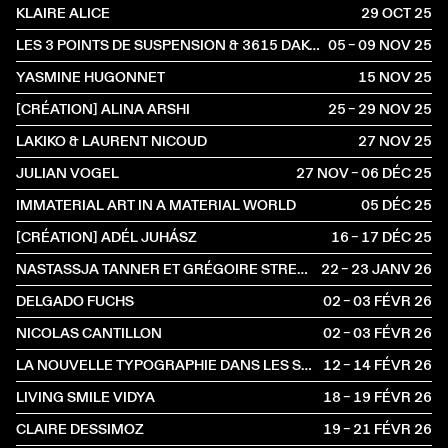
KLAIRE ALICE
29 OCT
2025
LES 3 POINTS DE SUSPENSION & 3615 DAKOTA
05 – 09 NOV
2025
YASMINE HUGONNET
15 NOV
2025
[CRÉATION] ALINA ARSHI
25 – 29 NOV
2025
LAKIKO & LAURENT NICOUD
27 NOV
2025
JULIAN VOGEL
27 NOV – 06 DÉC
2025
IMMATERIAL ART IN A MATERIAL WORLD
05 DÉC
2025
[CRÉATION] ADÉL JUHÁSZ
16 – 17 DÉC
2025
NASTASSJA TANNER ET GRÉGOIRE STRECKER
22 – 23 JANV
2026
DELGADO FUCHS
02 – 03 FÉVR
2026
NICOLAS CANTILLON
02 – 03 FÉVR
2026
LA NOUVELLE TYPOGRAPHIE DANS LES SCÈNES FRANCOPHONES : INCIDENCES ET RÉSISTANCES
12 – 14 FÉVR
2026
LIVING SMILE VIDYA
18 – 19 FÉVR
2026
CLAIRE DESSIMOZ
19 – 21 FÉVR
2026