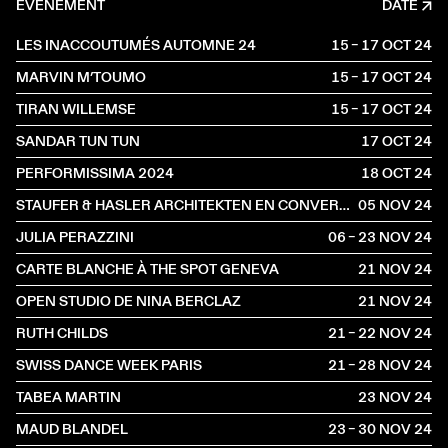
ÉVÈNEMENT
DATE
LES INACCOUTUMÉS AUTOMNE 24
15 – 17 OCT
2024
MARVIN M’TOUMO
15 – 17 OCT
2024
TIRAN WILLEMSE
15 – 17 OCT
2024
SANDAR TUN TUN
17 OCT
2024
PERFORMISSIMA 2024
18 OCT
2024
STAUFER & HASLER ARCHITEKTEN EN CONVERSATION AVEC BENOÎT PIÉRON
05 NOV
2024
JULIA PERAZZINI
06 – 23 NOV
2024
CARTE BLANCHE À THE SPOT GENEVA
21 NOV
2024
OPEN STUDIO DE NINA BERCLAZ
21 NOV
2024
RUTH CHILDS
21 – 22 NOV
2024
SWISS DANCE WEEK PARIS
21 – 28 NOV
2024
TABEA MARTIN
23 NOV
2024
MAUD BLANDEL
23 – 30 NOV
2024