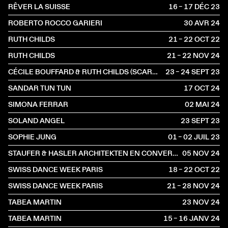
RÊVER LA SUISSE
16 – 17 DÉC
2023
ROBERTO ROCCO GARIERI
30 AVR
2024
RUTH CHILDS
21 – 22 OCT
2022
RUTH CHILDS
21 – 22 NOV
2024
CÉCILE BOUFFARD & RUTH CHILDS (SCARLETT'S)
23 – 24 SEPT
2023
SANDAR TUN TUN
17 OCT
2024
SIMONA FERRAR
02 MAI
2024
SOLAND ANGEL
23 SEPT
2023
SOPHIE JUNG
01 – 02 JUIL
2023
STAUFER & HASLER ARCHITEKTEN EN CONVERSATION AVEC BENOÎT PIÉRON
05 NOV
2024
SWISS DANCE WEEK PARIS
18 – 22 OCT
2022
SWISS DANCE WEEK PARIS
21 – 28 NOV
2024
TABEA MARTIN
23 NOV
2024
TABEA MARTIN
15 – 16 JANV
2024