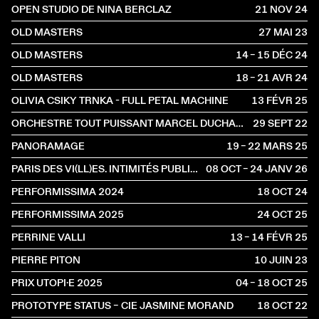
OPEN STUDIO DE NINA BERCLAZ
21 NOV
2024
OLD MASTERS
27 MAI
2023
OLD MASTERS
14 – 15 DÉC
2024
OLD MASTERS
18 – 21 AVR
2024
OLIVIA CSIKY TRNKA - FULL PETAL MACHINE
13 FÉVR
2025
ORCHESTRE TOUT PUISSANT MARCEL DUCHAMP
29 SEPT
2022
PANORAMAGE
19 – 22 MARS
2025
PARIS DES VI(LL)ES. INTIMITÉS PUBLIQUES
08 OCT – 24 JANV
2026
PERFORMISSIMA 2024
18 OCT
2024
PERFORMISSIMA 2025
24 OCT
2025
PERRINE VALLI
13 – 14 FÉVR
2025
PIERRE PITON
10 JUIN
2023
PRIX UTOPI·E 2025
04 – 18 OCT
2025
PROTOTYPE STATUS – CIE JASMINE MORAND
18 OCT
2022