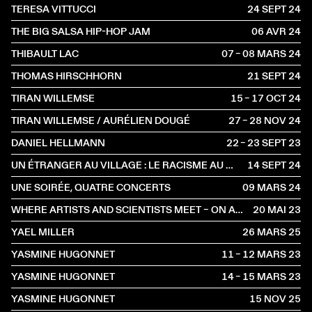
TERESA VITTUCCI
24 SEPT
2024
THE BIG SALSA HIP-HOP JAM
06 AVR
2024
THIBAULT LAC
07 – 08 MARS
2024
THOMAS HIRSCHHORN
21 SEPT
2024
TIRAN WILLEMSE
15 – 17 OCT
2024
TIRAN WILLEMSE / AURÉLIEN DOUGÉ
27 – 28 NOV
2024
DANIEL HELLMANN
22 – 23 SEPT
2023
UN ÉTRANGER AU VILLAGE : LE RACISME AU MIROIR DE JAMES BALDWIN
14 SEPT
2024
UNE SOIRÉE, QUATRE CONCERTS
09 MARS
2024
WHERE ARTISTS AND SCIENTISTS MEET – ON ARTISTIC RESEARCH AND SCIENTIFIC CREATIVITY
20 MAI
2023
YAEL MILLER
26 MARS
2025
YASMINE HUGONNET
11 – 12 MARS
2023
YASMINE HUGONNET
14 – 15 MARS
2023
YASMINE HUGONNET
15 NOV
2025