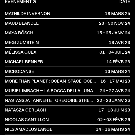
ÉVÈNEMENT
DATE
MATHILDE INVERNON
18 MARS
2025
MAUD BLANDEL
23 – 30 NOV
2024
MAYA BÖSCH
15 – 25 JANV
2024
MEGI ZUMSTEIN
18 AVR
2023
MÉLISSA GUEX
01 – 04 JUIL
2024
MICHAEL RENNER
14 FÉVR
2023
MICRODANSE
13 MARS
2024
MORE THAN PLANET : OCEAN-SPACE-OCEAN EDITION
16 – 17 MAI
2023
MURIEL IMBACH — LA BOCCA DELLA LUNA
24 – 27 AVR
2024
NASTASSJA TANNER ET GRÉGOIRE STRECKER
22 – 23 JANV
2026
NATASZA GERLACH
17 – 18 JUIN
2023
NICOLAS CANTILLON
02 – 03 FÉVR
2026
NILS AMADEUS LANGE
14 – 16 MARS
2024