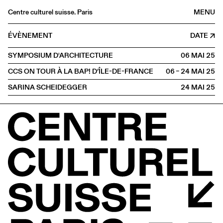
Centre culturel suisse. Paris
MENU
Agenda
ÉVÈNEMENT
DATE
Librairie
SYMPOSIUM D'ARCHITECTURE
06 MAI
2025
Buvette
CCS ON TOUR À LA BAP! D’ÎLE-DE-FRANCE
06 – 24 MAI
2025
Archives
SARINA SCHEIDEGGER
24 MAI
2025
Médiathèque
Éditions
Informations
FR
/
EN
HORS LES MURS
Versailles