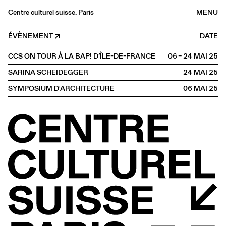
Centre culturel suisse. Paris
MENU
Agenda
ÉVÈNEMENT
DATE
Librairie
CCS ON TOUR À LA BAP! D’ÎLE-DE-FRANCE
06 – 24 MAI
2025
Buvette
SARINA SCHEIDEGGER
24 MAI
2025
Archives
SYMPOSIUM D'ARCHITECTURE
06 MAI
2025
Médiathèque
Éditions
Informations
FR
/
EN
HORS LES MURS
Versailles