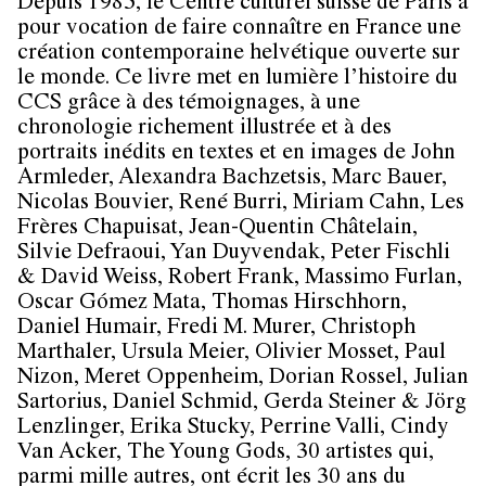
Depuis 1985, le Centre culturel suisse de Paris a
pour vocation de faire connaître en France une
création contemporaine helvétique ouverte sur
le monde. Ce livre met en lumière l’histoire du
CCS grâce à des témoignages, à une
chronologie richement illustrée et à des
portraits inédits en textes et en images de John
Armleder, Alexandra Bachzetsis, Marc Bauer,
Nicolas Bouvier, René Burri, Miriam Cahn, Les
Frères Chapuisat, Jean-Quentin Châtelain,
Silvie Defraoui, Yan Duyvendak, Peter Fischli
& David Weiss, Robert Frank, Massimo Furlan,
Oscar Gómez Mata, Thomas Hirschhorn,
Daniel Humair, Fredi M. Murer, Christoph
Marthaler, Ursula Meier, Olivier Mosset, Paul
Nizon, Meret Oppenheim, Dorian Rossel, Julian
Sartorius, Daniel Schmid, Gerda Steiner & Jörg
Lenzlinger, Erika Stucky, Perrine Valli, Cindy
Van Acker, The Young Gods, 30 artistes qui,
parmi mille autres, ont écrit les 30 ans du