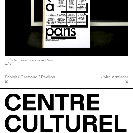
— © Centre culturel suisse. Paris
1
/ 6
Schick / Gremaud / Pavillon
John Armleder