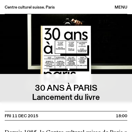
Centre culturel suisse. Paris
MENU
Agenda
Bookshop
Buvette
Archives
Medias
Publications
About
30 ANS À PARIS
FR
/
EN
Lancement du livre
FRI 11 DEC 2015
18:00