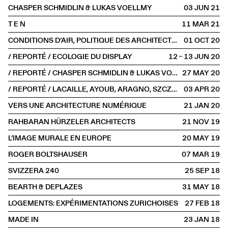
CHASPER SCHMIDLIN & LUKAS VOELLMY
03 JUN
2021
T E N
11 MAR
2021
CONDITIONS D’AIR, POLITIQUE DES ARCHITECTURES PAR L’AMBIANCE
01 OCT
2020
/ REPORTÉ / ECOLOGIE DU DISPLAY
12 – 13 JUN
2020
/ REPORTÉ / CHASPER SCHMIDLIN & LUKAS VOELLMY
27 MAY
2020
/ REPORTÉ / LACAILLE, AYOUB, ARAGNO, SZCZEPSKI
03 APR
2020
VERS UNE ARCHITECTURE NUMÉRIQUE
21 JAN
2020
RAHBARAN HÜRZELER ARCHITECTS
21 NOV
2019
L’IMAGE MURALE EN EUROPE
20 MAY
2019
ROGER BOLTSHAUSER
07 MAR
2019
SVIZZERA 240
25 SEP
2018
BEARTH & DEPLAZES
31 MAY
2018
LOGEMENTS: EXPÉRIMENTATIONS ZURICHOISES
27 FEB
2018
MADE IN
23 JAN
2018