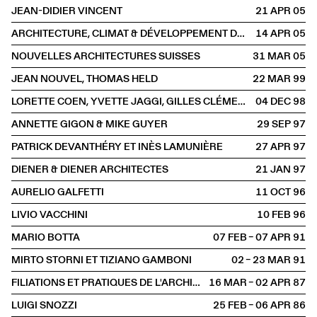
JEAN-DIDIER VINCENT
21 APR
2005
ARCHITECTURE, CLIMAT & DÉVELOPPEMENT DURABLE
14 APR
2005
NOUVELLES ARCHITECTURES SUISSES
31 MAR
2005
JEAN NOUVEL, THOMAS HELD
22 MAR
1999
LORETTE COEN, YVETTE JAGGI, GILLES CLÉMENT, PIERRE-FRANÇOIS MOURIER
04 DEC
1998
ANNETTE GIGON & MIKE GUYER
29 SEP
1997
PATRICK DEVANTHÉRY ET INÈS LAMUNIÈRE
27 APR
1997
DIENER & DIENER ARCHITECTES
21 JAN
1997
AURELIO GALFETTI
11 OCT
1996
LIVIO VACCHINI
10 FEB
1996
MARIO BOTTA
07 FEB – 07 APR
1991
MIRTO STORNI ET TIZIANO GAMBONI
02 – 23 MAR
1991
FILIATIONS ET PRATIQUES DE L'ARCHITECTURE CONTEMPORAINE EN SUISSE
16 MAR – 02 APR
1987
LUIGI SNOZZI
25 FEB – 06 APR
1986