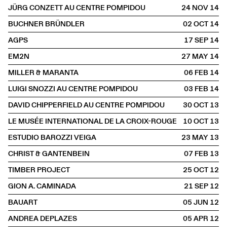
JÜRG CONZETT AU CENTRE POMPIDOU
24 NOV
2014
BUCHNER BRÜNDLER
02 OCT
2014
AGPS
17 SEP
2014
EM2N
27 MAY
2014
MILLER & MARANTA
06 FEB
2014
LUIGI SNOZZI AU CENTRE POMPIDOU
03 FEB
2014
DAVID CHIPPERFIELD AU CENTRE POMPIDOU
30 OCT
2013
LE MUSÉE INTERNATIONAL DE LA CROIX-ROUGE
10 OCT
2013
ESTUDIO BAROZZI VEIGA
23 MAY
2013
CHRIST & GANTENBEIN
07 FEB
2013
TIMBER PROJECT
25 OCT
2012
GION A. CAMINADA
21 SEP
2012
BAUART
05 JUN
2012
ANDREA DEPLAZES
05 APR
2012