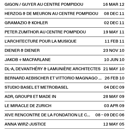
GIGON / GUYER AU CENTRE POMPIDOU
16 MAR
2012
HERZOG & DE MEURON AU CENTRE POMPIDOU
08 DEC
2011
GRAMAZIO & KOHLER
02 DEC
2011
PETER ZUMTHOR AU CENTRE POMPIDOU
19 MAY
2011
L'ARCHITECTURE POUR LA MUSIQUE
11 FEB
2011
DIENER & DIENER
23 NOV
2010
JAKOB + MACFARLANE
10 JUN
2010
DL-A, DEVANTHÉRY & LAMUNIÈRE ARCHITECTES
21 MAY
2010
BERNARD AEBISCHER ET VITTORIO MAGNAGO LAMPUGNANI
26 FEB
2010
STUDIO BASEL ET METROBASEL
04 DEC
2009
ADR, GROUP8 ET MADE IN
28 MAY
2009
LE MIRACLE DE ZURICH
03 APR
2009
XIVE RENCONTRE DE LA FONDATION LE CORBUSIER
08 – 09 DEC
2006
ANNA WIRZ-JUSTICE
12 MAY
2005