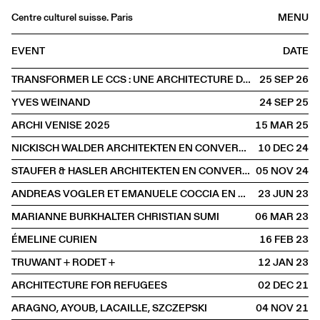
Centre culturel suisse. Paris
MENU
Agenda
EVENT
DATE
Bookshop
TRANSFORMER LE CCS : UNE ARCHITECTURE DE L'ALTÉRATION
25 SEP
2026
Buvette
YVES WEINAND
24 SEP
2025
Archives
ARCHI VENISE 2025
15 MAR
2025
Medias
NICKISCH WALDER ARCHITEKTEN EN CONVERSATION AVEC OLIVIA FUNES LASTRA
10 DEC
2024
Publications
STAUFER & HASLER ARCHITEKTEN EN CONVERSATION AVEC BENOÎT PIÉRON
05 NOV
2024
About
ANDREAS VOGLER ET EMANUELE COCCIA EN CONVERSATION AVEC CHARLOTTE POUPON
23 JUN
2023
FR
/
EN
MARIANNE BURKHALTER CHRISTIAN SUMI
06 MAR
2023
SPOKEN
Architecture
ÉMELINE CURIEN
16 FEB
2023
TRUWANT + RODET +
12 JAN
2023
ARCHITECTURE FOR REFUGEES
02 DEC
2021
ARAGNO, AYOUB, LACAILLE, SZCZEPSKI
04 NOV
2021