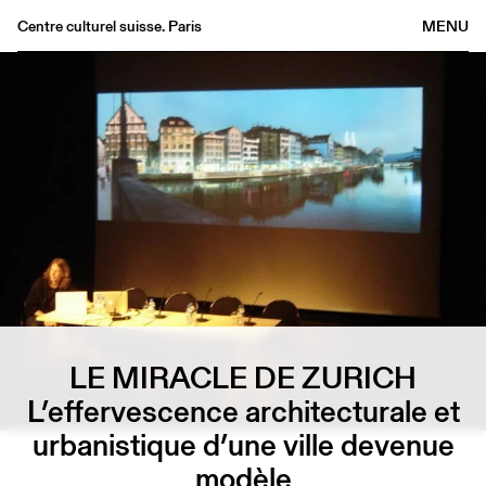
Centre culturel suisse. Paris
MENU
Agenda
Bookshop
Buvette
Archives
Medias
Publications
About
FR
/
EN
LE MIRACLE DE ZURICH
L’effervescence architecturale et
urbanistique d’une ville devenue
modèle