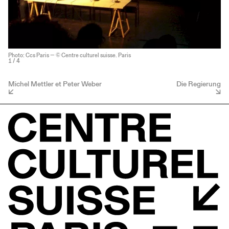
Photo: Ccs Paris — © Centre culturel suisse. Paris
1
/ 4
Michel Mettler et Peter Weber
Die Regierung