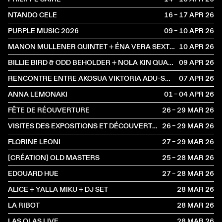
NTANDO CELE
16 – 17 APR
2026
PURPLE MUSIC 2026
09 – 10 APR
2026
MANON MULLENER QUINTET + ÉNA VERA SEXTET
10 APR
2026
BILLIE BIRD & ODD BEHOLDER + NOLA KIN QUARTET
09 APR
2026
RENCONTRE ENTRE AKOSUA VIKTORIA ADU-SANYAH ET JULIE JONES
07 APR
2026
ANNA LEMONAKI
01 – 04 APR
2026
FÊTE DE RÉOUVERTURE
26 – 29 MAR
2026
VISITES DES EXPOSITIONS ET DÉCOUVERTE DU BÂTIMENT
26 – 29 MAR
2026
FLORINE LEONI
27 – 29 MAR
2026
[CRÉATION] OLD MASTERS
25 – 28 MAR
2026
EDOUARD HUE
27 – 28 MAR
2026
ALICE + YALLA MIKU + DJ SET
28 MAR
2026
LA RIBOT
28 MAR
2026
LAS OLAS LIVE
28 MAR
2026