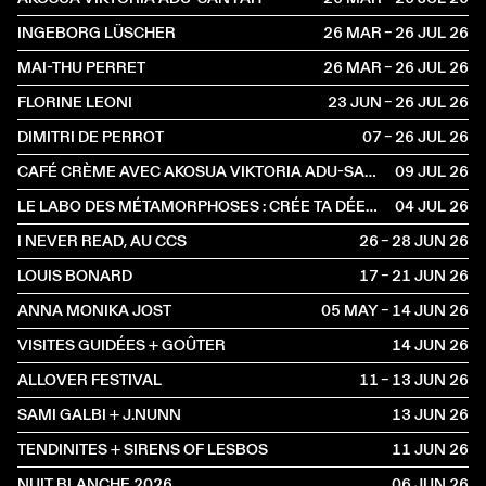
INGEBORG LÜSCHER
26 MAR – 26 JUL
2026
MAI-THU PERRET
26 MAR – 26 JUL
2026
FLORINE LEONI
23 JUN – 26 JUL
2026
DIMITRI DE PERROT
07 – 26 JUL
2026
CAFÉ CRÈME AVEC AKOSUA VIKTORIA ADU-SANYAH ET CLAIRE HOFFMANN
09 JUL
2026
LE LABO DES MÉTAMORPHOSES : CRÉE TA DÉESSE, INVENTE TA CRÉATURE
04 JUL
2026
I NEVER READ, AU CCS
26 – 28 JUN
2026
LOUIS BONARD
17 – 21 JUN
2026
ANNA MONIKA JOST
05 MAY – 14 JUN
2026
VISITES GUIDÉES + GOÛTER
14 JUN
2026
ALLOVER FESTIVAL
11 – 13 JUN
2026
SAMI GALBI + J.NUNN
13 JUN
2026
TENDINITES + SIRENS OF LESBOS
11 JUN
2026
NUIT BLANCHE 2026
06 JUN
2026