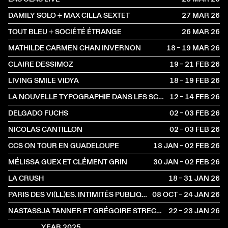
DAMILY SOLO + MAX CILLA SEXTET
27 MAR
2026
TOUT BLEU + SOCIÉTÉ ÉTRANGE
26 MAR
2026
MATHILDE CARMEN CHAN INVERNON
18 – 19 MAR
2026
CLAIRE DESSIMOZ
19 – 21 FEB
2026
LIVING SMILE VIDYA
18 – 19 FEB
2026
LA NOUVELLE TYPOGRAPHIE DANS LES SCÈNES FRANCOPHONES : INCIDENCES ET RÉSISTANCES
12 – 14 FEB
2026
DELGADO FUCHS
02 – 03 FEB
2026
NICOLAS CANTILLON
02 – 03 FEB
2026
CCS ON TOUR EN GUADELOUPE
18 JAN – 02 FEB
2026
MÉLISSA GUEX ET CLÉMENT GRIN
30 JAN – 02 FEB
2026
LA CRUSH
18 – 31 JAN
2026
PARIS DES VI(LL)ES. INTIMITÉS PUBLIQUES
08 OCT – 24 JAN
2026
NASTASSJA TANNER ET GRÉGOIRE STRECKER
22 – 23 JAN
2026
YEAR 2025