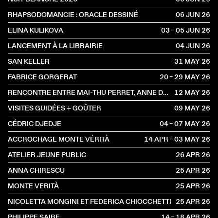
RHAPSODOMANCIE : ORACLE DESSINÉ
06 JUN
2026
ELINA KULIKOVA
03 – 05 JUN
2026
LANCEMENT À LA LIBRAIRIE
04 JUN
2026
SAN KELLER
31 MAY
2026
FABRICE GORGERAT
20 – 29 MAY
2026
RENCONTRE ENTRE MAI-THU PERRET, ANNE DRESSEN ET IDA SOULARD
12 MAY
2026
VISITES GUIDÉES + GOÛTER
09 MAY
2026
CÉDRIC DJEDJE
04 – 07 MAY
2026
ACCROCHAGE MONTE VÉRITÀ
14 APR – 03 MAY
2026
ATELIER JEUNE PUBLIC
26 APR
2026
ANNA CHIRESCU
25 APR
2026
MONTE VERITÀ
25 APR
2026
NICOLETTA MONGINI ET FEDERICA CHIOCCHETTI
25 APR
2026
PHILIPPE SAIRE
14 – 18 APR
2026