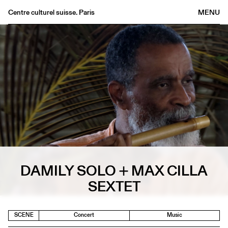
Centre culturel suisse. Paris
MENU
Agenda
Bookshop
Buvette
Archives
Medias
Publications
About
FR
/
EN
DAMILY SOLO + MAX CILLA
SEXTET
SCENE
Concert
Music