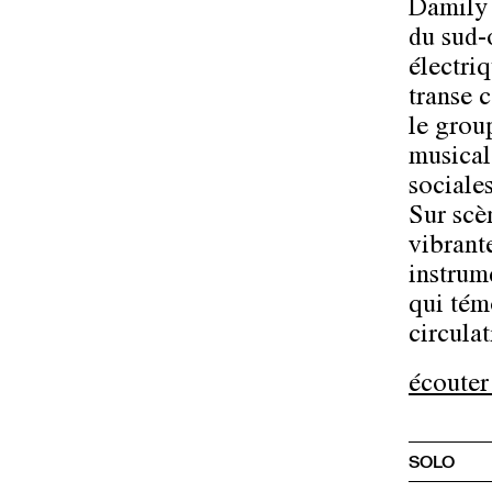
Damily 
du sud-
électri
transe c
le grou
musicale
sociale
Sur scè
vibrante
instrum
qui tém
circulat
écouter
SOLO