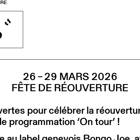
IRE
26 – 29 MARS 2026
FÊTE DE RÉOUVERTURE
vertes pour célébrer la réouvert
de programmation ‘On tour’ !
he au
label genevois Bongo Joe
, 