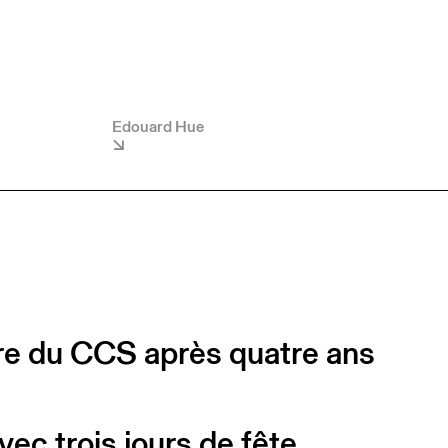
Edouard Hue
ure du CCS après quatre ans
avec trois jours de fête