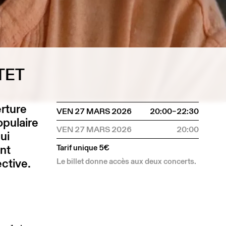
TET
rture
VEN 27 MARS 2026
20:00–22:30
opulaire
VEN 27 MARS 2026
20:00
ui
nt
Tarif unique 5€
ective.
Le billet donne accès aux deux concerts.