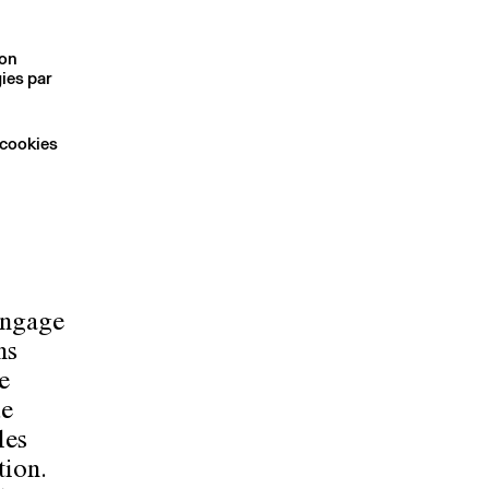
son
ies par
 cookies
angage
ns
e
ue
les
tion.