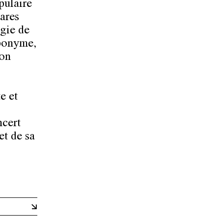
pulaire
ares
rgie de
éponyme,
ion
e et
ncert
et de sa