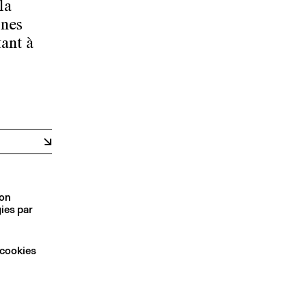
la
ines
tant à
son
ies par
 cookies