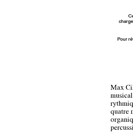
Ce
charge
Pour ré
Max Cil
musical 
rythmiq
quatre 
organiqu
percuss