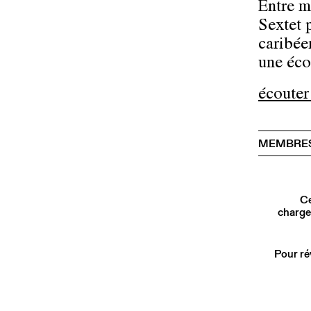
Entre m
Sextet 
caribéen
une éco
écouter
MEMBRES
Ce
charge
Pour ré