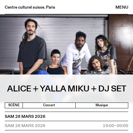
Centre culturel suisse. Paris
MENU
Agenda
Librairie
Buvette
Archives
Médiathèque
Éditions
Informations
ALICE + YALLA MIKU + DJ SET
FR
/
EN
SCÈNE
Concert
Musique
SAM 28 MARS 2026
SAM 28 MARS 2026
19:00–00:00