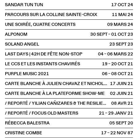
SANDAR TUN TUN
17 OCT
2024
PARCOURS SUR LA COLLINE SAINTE-CROIX
11 MAI
2024
UNE SOIRÉE, QUATRE CONCERTS
09 MARS
2024
ALPONOM
30 SEPT – 01 OCT
2023
SOLAND ANGEL
23 SEPT
2023
LAST DAYS | 42H DE FÊTE NON-STOP
04 – 06 MARS
2022
LE CCS ET LES INSTANTS CHAVIRÉS
19 – 20 OCT
2021
PURPLE MUSIC 2021
06 – 08 OCT
2021
CARTE BLANCHE À JULIEN CHAVAZ ET NICHOLAS STÜCKLIN
17 JUIN
2021
CARTE BLANCHE À LA PLATEFORME SHOW-ME
02 JUIN
2021
/ REPORTÉ / YILIAN CAÑIZARES & THE RESILIENCE TRIO
08 AVR
2021
/ REPORTÉ / FOCUS OLD MASTERS
21 – 29 JANV
2021
RÉBECCA BALESTRA
05 SEPT
2020
CRISTINE COMBE
17 – 22 NOV
1987