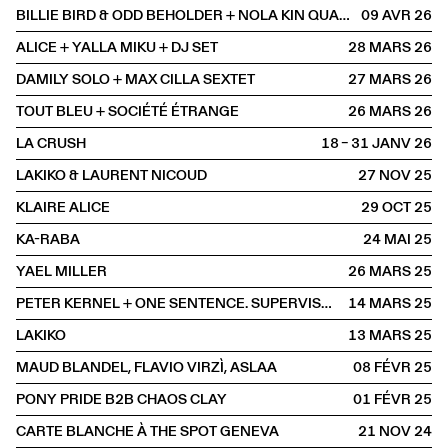
BILLIE BIRD & ODD BEHOLDER + NOLA KIN QUARTET
09 AVR
2026
ALICE + YALLA MIKU + DJ SET
28 MARS
2026
DAMILY SOLO + MAX CILLA SEXTET
27 MARS
2026
TOUT BLEU + SOCIÉTÉ ÉTRANGE
26 MARS
2026
LA CRUSH
18 – 31 JANV
2026
LAKIKO & LAURENT NICOUD
27 NOV
2025
KLAIRE ALICE
29 OCT
2025
KA-RABA
24 MAI
2025
YAEL MILLER
26 MARS
2025
PETER KERNEL + ONE SENTENCE. SUPERVISOR
14 MARS
2025
LAKIKO
13 MARS
2025
MAUD BLANDEL, FLAVIO VIRZÌ, ASLAA
08 FÉVR
2025
PONY PRIDE B2B CHAOS CLAY
01 FÉVR
2025
CARTE BLANCHE À THE SPOT GENEVA
21 NOV
2024