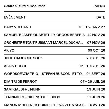
Centre culturel suisse. Paris
MENU
Agenda
ÉVÈNEMENT
DATE
Librairie
BABY VOLCANO
13 – 15 JANV
2027
Buvette
SAMUEL BLASER QUARTET + YIORGOS BERERIS
12 NOV
2026
Archives
ORCHESTRE TOUT PUISSANT MARCEL DUCHAMP
07 NOV
2026
Médiathèque
AKIYO
09 OCT
2026
Éditions
JULIE CAMPICHE SOLO
23 SEPT
2026
Informations
ALAIN ROCHE
15 – 19 SEPT
2026
FR
/
EN
WORDSOFAZIA TRIO + STEFAN RUSCONI ET TOBIAS PREISIG
04 SEPT
2026
SCÈNE
Musique
DIMITRI DE PERROT
07 – 26 JUIL
2026
SAMI GALBI + J.NUNN
13 JUIN
2026
TENDINITES + SIRENS OF LESBOS
11 JUIN
2026
MANON MULLENER QUINTET + ÉNA VERA SEXTET
10 AVR
2026