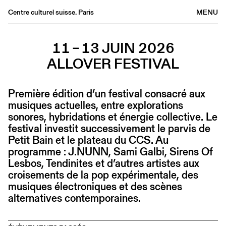
Centre culturel suisse. Paris
MENU
Agenda
11 – 13 JUIN 2026
Librairie
ALLOVER FESTIVAL
Buvette
Archives
Première édition d’un festival consacré aux
Médiathèque
musiques actuelles, entre explorations
Éditions
sonores, hybridations et énergie collective. Le
festival investit successivement le parvis de
Informations
Petit Bain et le plateau du CCS. Au
FR
/
EN
programme : J.NUNN, Sami Galbi, Sirens Of
Lesbos, Tendinites et d’autres artistes aux
croisements de la pop expérimentale, des
musiques électroniques et des scènes
alternatives contemporaines.