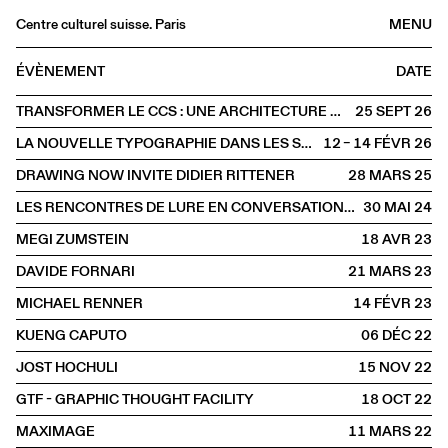
Centre culturel suisse. Paris
MENU
Agenda
ÉVÈNEMENT
DATE
Librairie
TRANSFORMER LE CCS : UNE ARCHITECTURE DE L'ALTÉRATION
25 SEPT
2026
Buvette
LA NOUVELLE TYPOGRAPHIE DANS LES SCÈNES FRANCOPHONES : INCIDENCES ET RÉSISTANCES
12 – 14 FÉVR
2026
Archives
DRAWING NOW INVITE DIDIER RITTENER
28 MARS
2025
Médiathèque
LES RENCONTRES DE LURE EN CONVERSATION AVEC ROSMARIE TISSI
30 MAI
2024
Éditions
MEGI ZUMSTEIN
18 AVR
2023
Informations
DAVIDE FORNARI
21 MARS
2023
FR
/
EN
MICHAEL RENNER
14 FÉVR
2023
PAROLE
Graphisme
KUENG CAPUTO
06 DÉC
2022
JOST HOCHULI
15 NOV
2022
GTF - GRAPHIC THOUGHT FACILITY
18 OCT
2022
MAXIMAGE
11 MARS
2022