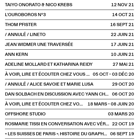
TAIYO ONORATO & NICO KREBS
12 NOV
2021
L'OUROBOROS N°3
14 OCT
2021
THOM PFISTER
16 SEPT
2021
/ ANNULÉ / LINETO
22 JUIN
2021
JEAN WIDMER UNE TRAVERSÉE
17 JUIN
2021
ANN KERN
10 JUIN
2021
ADELINE MOLLARD ET KATHARINA REIDY
27 MAI
2021
À VOIR, LIRE ET ÉCOUTER CHEZ VOUS #8
05 OCT – 03 DÉC
2020
/ ANNULÉ / ALICE SAVOIE ET MARIE LUSA
29 OCT
2020
DAN SOLBACH EN DISCUSSION AVEC YANN CHATEIGNÉ
06 OCT
2020
À VOIR, LIRE ET ÉCOUTER CHEZ VOUS #3
18 MARS – 08 JUIN
2020
OFFSHORE STUDIO
03 MARS
2020
ROSMARIE TISSI EN CONVERSATION AVEC VÉRONIQUE MARRIER
22 OCT
2019
« LES SUISSES DE PARIS ». HISTOIRE DU GRAPHISME SUISSE À PARIS
06 SEPT
2019