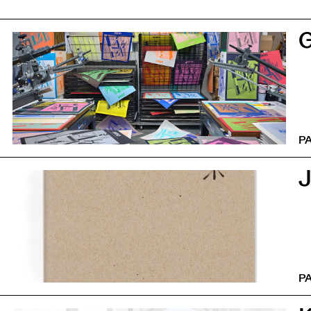
0
P
0
P