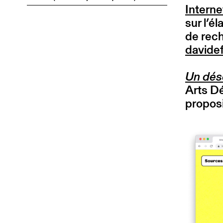
Interne
sur l’é
de rech
davidef
Un désé
Arts Dé
proposi