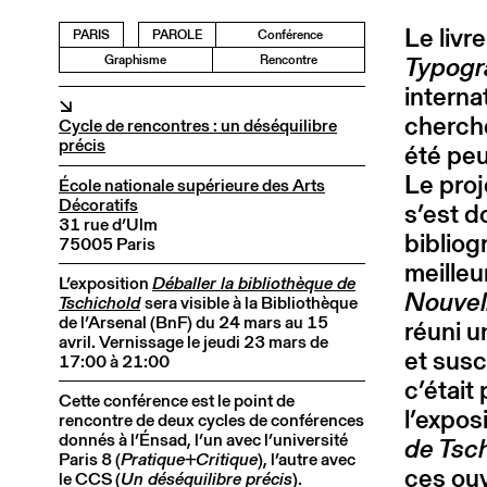
Le livr
PARIS
PAROLE
Conférence
Typogr
Graphisme
Rencontre
interna
↘
cherche
Cycle de rencontres : un déséquilibre
précis
été peu 
Le proj
École nationale supérieure des Arts
Décoratifs
s’est d
31 rue d’Ulm
bibliog
75005 Paris
meille
L’exposition
Déballer la bibliothèque de
Nouvel
Tschichold
sera visible à la Bibliothèque
de l’Arsenal (BnF) du 24 mars au 15
réuni u
avril. Vernissage le jeudi 23 mars de
et susc
17:00 à 21:00
c’était
Cette conférence est le point de
l’expos
rencontre de deux cycles de conférences
donnés à l’Énsad, l’un avec l’université
de Tsc
Paris 8 (
Pratique+Critique
), l’autre avec
ces ouv
le CCS (
Un déséquilibre précis
).