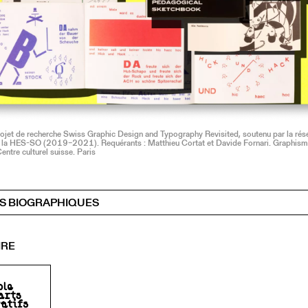
ojet de recherche Swiss Graphic Design and Typography Revisited, soutenu par la rés
e la HES-SO (2019–2021). Requérants : Matthieu Cortat et Davide Fornari. Graphism
ntre culturel suisse. Paris
S BIOGRAPHIQUES
IRE