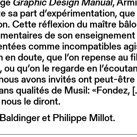
age
Graphic Design Manual
, Arm
e sa part d’expérimentation, que 
n. Cette réflexion du maître bâlo
lémentaires de son enseignement e
entées comme incompatibles agis
on en doute, que l’on repense au f
, ou qu’on le regarde en l’écoutan
e nous avons invités ont peut-êt
ans qualités de Musil: «Fondez, 
 nous le diront.
aldinger et Philippe Millot.