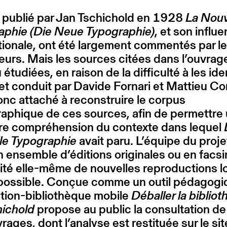
e publié par Jan Tschichold en 1928
La Nouv
aphie (Die Neue Typographie)
, et son influ
tionale, ont été largement commentés par l
urs. Mais les sources citées dans l’ouvrag
étudiées, en raison de la difficulté à les iden
et conduit par Davide Fornari et Mattieu Co
onc attaché à reconstruire le corpus
raphique de ces sources, afin de permettre
ure compréhension du contexte dans lequel
le Typographie
avait paru. L’équipe du projet
n ensemble d’éditions originales ou en facsi
ité elle-même de nouvelles reproductions l
 possible. Conçue comme un outil pédagogi
ition-bibliothèque mobile
Déballer la biblio
hichold
propose au public la consultation de
rages, dont l’analyse est restituée sur
le sit