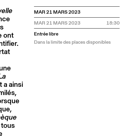
elle
MAR 21 MARS 2023
ence
MAR 21 MARS 2023
18:30
es
e ont
Entrée libre
tifier.
Dans la limite des places disponibles
rtat
 une
La
 a ainsi
milés,
orsque
que,
thèque
 tous
e