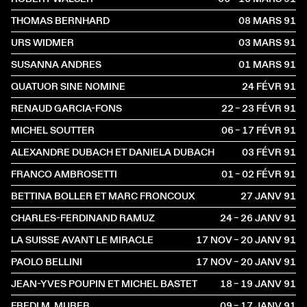
THOMAS BERNHARD
08 MARS
1991
URS WIDMER
03 MARS
1991
SUSANNA ANDRES
01 MARS
1991
QUATUOR SINE NOMINE
24 FÉVR
1991
RENAUD GARCIA-FONS
22 – 23 FÉVR
1991
MICHEL SOUTTER
06 – 17 FÉVR
1991
ALEXANDRE DUBACH ET DANIELA DUBACH
03 FÉVR
1991
FRANCO AMBROSETTI
01 – 02 FÉVR
1991
BETTINA BOLLER ET MARC FRONCOUX
27 JANV
1991
CHARLES-FERDINAND RAMUZ
24 – 26 JANV
1991
LA SUISSE AVANT LE MIRACLE
17 NOV – 20 JANV
1991
PAOLO BELLINI
17 NOV – 20 JANV
1991
JEAN-YVES POUPIN ET MICHEL BASTET
18 – 19 JANV
1991
FREDI M. MURER
09 – 17 JANV
1991