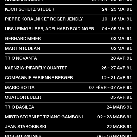
KOCH-SCHÜTZ-STUDER
24 – 25 MAI
1991
PIERRE KORALNIK ET ROGER JENDLY
10 – 16 MAI
1991
URS LEIMGRUBER, ADELHARD ROIDINGER ET FRITZ HAUSER
04 – 05 MAI
1991
GERHARD MEIER
03 MAI
1991
MARTIN R. DEAN
02 MAI
1991
TRIO NOVANTA
28 AVR
1991
KAENZIG-PIFARÉLY QUARTET
26 – 27 AVR
1991
COMPAGNIE FABIENNE BERGER
12 – 21 AVR
1991
MARIO BOTTA
07 FÉVR – 07 AVR
1991
QUATUOR EULER
05 AVR
1991
TRIO BASILEA
24 MARS
1991
MIRTO STORNI ET TIZIANO GAMBONI
02 – 23 MARS
1991
JEAN STAROBINSKI
22 MARS
1991
ROBERT WALSER
06 – 16 MARS
1991