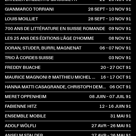
GIANMARCO TORRIANI
28 SEPT – 10 NOV
1991
LOUIS MOILLIET
28 SEPT – 10 NOV
1991
700 ANS DE LITTÉRATURE EN SUISSE ROMANDE
09 NOV
1991
LES 25 ANS DES ÉDITIONS L'ÂGE D'HOMME
08 NOV
1991
DORAN, STUDER, BURRI, MAGNENAT
06 – 07 NOV
1991
TRIO À CORDES SUISSE
03 NOV
1991
FREDDY BUACHE
20 – 27 OCT
1991
MAURICE MAGNONI & MATTHIEU MICHEL QUINTET
16 – 17 OCT
1991
HANNA MATTI CASAGRANDE, CHRISTOPH DEMARMELS
06 OCT
1991
MERET OPPENHEIM
08 JUIN – 07 JUIL
1991
FABIENNE HITZ
12 – 16 JUIN
1991
ENSEMBLE MOBILE
31 MAI
1991
ADOLF WÖLFLI
27 AVR – 26 MAI
1991
ANSELM STALDER
27 AVR – 26 MAI
1991