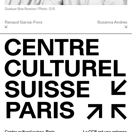
Quatuor Sine Nomine / Photo : D.R.
Renaud Garcia-Fons
Susanna Andres
Centre culturel suisse. Paris
Le CCS est une antenne