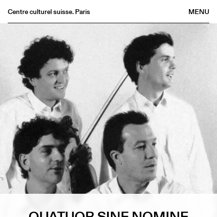
Centre culturel suisse. Paris
MENU
Agenda
Librairie
Buvette
Archives
Médiathèque
Éditions
Informations
FR
/
EN
QUATUOR SINE NOMINE