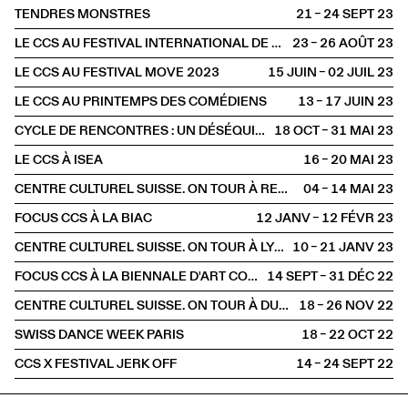
TENDRES MONSTRES
21 – 24 SEPT
2023
LE CCS AU FESTIVAL INTERNATIONAL DE THÉÂTRE DE RUE D’AURILLAC
23 – 26 AOÛT
2023
LE CCS AU FESTIVAL MOVE 2023
15 JUIN – 02 JUIL
2023
LE CCS AU PRINTEMPS DES COMÉDIENS
13 – 17 JUIN
2023
CYCLE DE RENCONTRES : UN DÉSÉQUILIBRE PRÉCIS
18 OCT – 31 MAI
2023
LE CCS À ISEA
16 – 20 MAI
2023
CENTRE CULTUREL SUISSE. ON TOUR À RENNES
04 – 14 MAI
2023
FOCUS CCS À LA BIAC
12 JANV – 12 FÉVR
2023
CENTRE CULTUREL SUISSE. ON TOUR À LYON
10 – 21 JANV
2023
FOCUS CCS À LA BIENNALE D'ART CONTEMPORAIN DE LYON
14 SEPT – 31 DÉC
2022
CENTRE CULTUREL SUISSE. ON TOUR À DUNKERQUE
18 – 26 NOV
2022
SWISS DANCE WEEK PARIS
18 – 22 OCT
2022
CCS X FESTIVAL JERK OFF
14 – 24 SEPT
2022