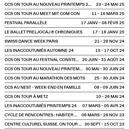
CCS ON TOUR AU NOUVEAU PRINTEMPS 2025
23 – 24 MAI
2025
CCS ON TOUR AU MEET MIT COM CON
11 – 16 MARS
2025
FESTIVAL PARALLÈLE
17 JANV – 08 FÉVR
2025
LE BALLET PRELJOCAJ & CHRONIQUES
17 – 18 JANV
2025
SWISS DANCE WEEK PARIS
21 – 28 NOV
2024
LES INACCOUTUMÉS AUTOMNE 24
15 – 17 OCT
2024
CCS ON TOUR AU FESTIVAL CONSTELLATIONS
20 JUIN – 31 AOÛT
2024
CCS ON TOUR AU NOUVEAU PRINTEMPS
30 MAI – 30 JUIN
2024
CCS ON TOUR AU MARATHON DES MOTS
25 – 30 JUIN
2024
CCS AU NEST - WEEK-END EN FAMILLE
08 – 09 JUIN
2024
CCS ON TOUR À METZ
10 – 26 MAI
2024
LES INACCOUTUMÉS PRINTEMPS 24
07 MARS – 05 AVR
2024
CYCLE DE RENCONTRES : HABITER EN CLAUSTROPHILE
06 MARS – 28 NOV
2023
CENTRE CULTUREL SUISSE. ON TOUR À BORDEAUX
30 SEPT – 15 OCT
2023