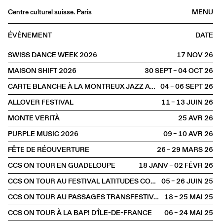
Centre culturel suisse. Paris
MENU
Agenda
ÉVÈNEMENT
DATE
Librairie
SWISS DANCE WEEK 2026
17 NOV
2026
Buvette
MAISON SHIFT 2026
30 SEPT – 04 OCT
2026
Archives
CARTE BLANCHE À LA MONTREUX JAZZ ARTISTS FOUNDATION
04 – 06 SEPT
2026
Médiathèque
ALLOVER FESTIVAL
11 – 13 JUIN
2026
Éditions
MONTE VERITÀ
25 AVR
2026
Informations
PURPLE MUSIC 2026
09 – 10 AVR
2026
FR
/
EN
FÊTE DE RÉOUVERTURE
26 – 29 MARS
2026
FESTIVAL
CCS ON TOUR EN GUADELOUPE
18 JANV – 02 FÉVR
2026
CCS ON TOUR AU FESTIVAL LATITUDES CONTEMPORAINES
05 – 26 JUIN
2025
CCS ON TOUR AU PASSAGES TRANSFESTIVAL
18 – 25 MAI
2025
CCS ON TOUR À LA BAP! D’ÎLE-DE-FRANCE
06 – 24 MAI
2025