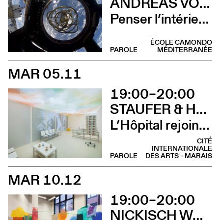
ANDREAS VOGLER ET EMANUELE COCCIA EN CONVERSATION AVEC CHARLOTTE POUPON
Penser l’intérieur quand l’extérieur n’existe pas?
ÉCOLE CAMONDO
PAROLE
MÉDITERRANÉE
MAR 05.11
19:00–20:00
STAUFER & HASLER ARCHITEKTEN EN CONVERSATION AVEC BENOÎT PIÉRON
L’Hôpital rejoint le Palais (COMPLET)
CITÉ
INTERNATIONALE
PAROLE
DES ARTS - MARAIS
MAR 10.12
19:00–20:00
NICKISCH WALDER ARCHITEKTEN EN CONVERSATION AVEC OLIVIA FUNES LASTRA