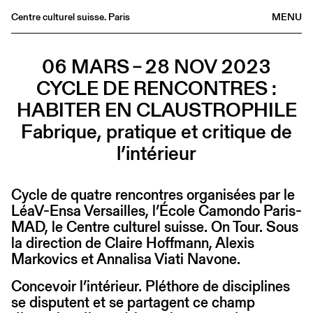
Centre culturel suisse. Paris
MENU
Agenda
06 MARS – 28 NOV 2023
Librairie
CYCLE DE RENCONTRES :
Buvette
HABITER EN CLAUSTROPHILE
Archives
Fabrique, pratique et critique de
Médiathèque
l’intérieur
Éditions
Informations
Cycle de quatre rencontres organisées par le
FR
/
EN
LéaV-Ensa Versailles, l’École Camondo Paris-
MAD, le Centre culturel suisse. On Tour. Sous
la direction de Claire Hoffmann, Alexis
Markovics et Annalisa Viati Navone.
Concevoir l’intérieur. Pléthore de disciplines
se disputent et se partagent ce champ