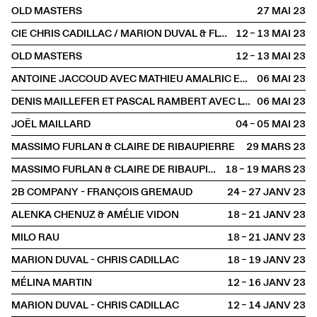
OLD MASTERS
27 MAI
2023
CIE CHRIS CADILLAC / MARION DUVAL & FLORIAN LEDUC
12 – 13 MAI
2023
OLD MASTERS
12 – 13 MAI
2023
ANTOINE JACCOUD AVEC MATHIEU AMALRIC ET MARTHE KELLER
06 MAI
2023
DENIS MAILLEFER ET PASCAL RAMBERT AVEC LOLA GIOUSSE
06 MAI
2023
JOËL MAILLARD
04 – 05 MAI
2023
MASSIMO FURLAN & CLAIRE DE RIBAUPIERRE
29 MARS
2023
MASSIMO FURLAN & CLAIRE DE RIBAUPIERRE
18 – 19 MARS
2023
2B COMPANY - FRANÇOIS GREMAUD
24 – 27 JANV
2023
ALENKA CHENUZ & AMÉLIE VIDON
18 – 21 JANV
2023
MILO RAU
18 – 21 JANV
2023
MARION DUVAL - CHRIS CADILLAC
18 – 19 JANV
2023
MÉLINA MARTIN
12 – 16 JANV
2023
MARION DUVAL - CHRIS CADILLAC
12 – 14 JANV
2023