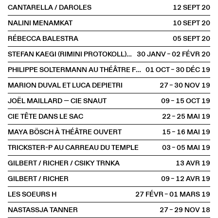
CANTARELLA / DAROLES
12 SEPT
2020
NALINI MENAMKAT
10 SEPT
2020
RÉBECCA BALESTRA
05 SEPT
2020
STEFAN KAEGI (RIMINI PROTOKOLL) / THOMAS MELLE / MÜNCHNER KAMMERSPIELE
30 JANV – 02 FÉVR
2020
PHILIPPE SOLTERMANN AU THÉÂTRE FUNAMBULE
01 OCT – 30 DÉC
2019
MARION DUVAL ET LUCA DEPIETRI
27 – 30 NOV
2019
JOËL MAILLARD — CIE SNAUT
09 – 15 OCT
2019
CIE TÊTE DANS LE SAC
22 – 25 MAI
2019
MAYA BÖSCH À THÉÂTRE OUVERT
15 – 16 MAI
2019
TRICKSTER-P AU CARREAU DU TEMPLE
03 – 05 MAI
2019
GILBERT / RICHER / CSIKY TRNKA
13 AVR
2019
GILBERT / RICHER
09 – 12 AVR
2019
LES SOEURS H
27 FÉVR – 01 MARS
2019
NASTASSJA TANNER
27 – 29 NOV
2018