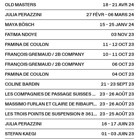
OLD MASTERS
18 – 21 AVR
2024
JULIA PERAZZINI
27 FÉVR – 06 MARS
2024
MAYA BÖSCH
15 – 25 JANV
2024
FATIMA NDOYE
03 NOV
2023
PAMINA DE COULON
11 – 12 OCT
2023
FRANÇOIS GREMAUD / 2B COMPANY
10 – 11 OCT
2023
FRANÇOIS GREMAUD / 2B COMPANY
06 OCT
2023
PAMINA DE COULON
04 OCT
2023
COLINE BARDIN
21 – 23 SEPT
2023
LES COMPAGNIES DE PASSAGE SUISSES AU FESTIVAL D'AURILLAC
23 – 26 AOÛT
2023
MASSIMO FURLAN ET CLAIRE DE RIBAUPIERRE
23 – 26 AOÛT
2023
LES TROIS POINTS DE SUSPENSION & 3615 DAKOTA
23 – 25 AOÛT
2023
JULIA PERAZZINI
16 – 17 JUIN
2023
STEFAN KAEGI
01 – 03 JUIN
2023