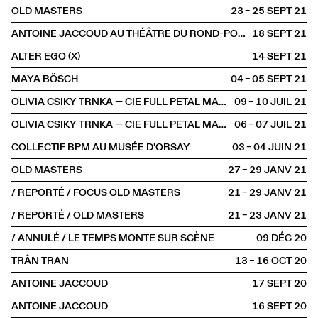
OLD MASTERS
23 – 25 SEPT
2021
ANTOINE JACCOUD AU THÉÂTRE DU ROND-POINT
18 SEPT
2021
ALTER EGO (X)
14 SEPT
2021
MAYA BÖSCH
04 – 05 SEPT
2021
OLIVIA CSIKY TRNKA — CIE FULL PETAL MACHINE
09 – 10 JUIL
2021
OLIVIA CSIKY TRNKA — CIE FULL PETAL MACHINE
06 – 07 JUIL
2021
COLLECTIF BPM AU MUSÉE D'ORSAY
03 – 04 JUIN
2021
OLD MASTERS
27 – 29 JANV
2021
/ REPORTÉ / FOCUS OLD MASTERS
21 – 29 JANV
2021
/ REPORTÉ / OLD MASTERS
21 – 23 JANV
2021
/ ANNULÉ / LE TEMPS MONTE SUR SCÈNE
09 DÉC
2020
TRÂN TRAN
13 – 16 OCT
2020
ANTOINE JACCOUD
17 SEPT
2020
ANTOINE JACCOUD
16 SEPT
2020