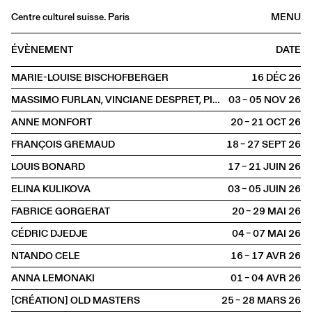
Centre culturel suisse. Paris
MENU
Agenda
ÉVÈNEMENT
DATE
Librairie
MARIE-LOUISE BISCHOFBERGER
16 DÉC
2026
Buvette
MASSIMO FURLAN, VINCIANE DESPRET, PIERRE-OLIVIER DITTMAR ET CLAIRE DE RIBAUPIERRE
03 – 05 NOV
2026
Archives
ANNE MONFORT
20 – 21 OCT
2026
Médiathèque
FRANÇOIS GREMAUD
18 – 27 SEPT
2026
Éditions
LOUIS BONARD
17 – 21 JUIN
2026
Informations
ELINA KULIKOVA
03 – 05 JUIN
2026
FR
/
EN
FABRICE GORGERAT
20 – 29 MAI
2026
SCÈNE
Théâtre
CÉDRIC DJEDJE
04 – 07 MAI
2026
NTANDO CELE
16 – 17 AVR
2026
ANNA LEMONAKI
01 – 04 AVR
2026
[CRÉATION] OLD MASTERS
25 – 28 MARS
2026