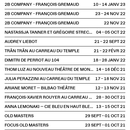
2B COMPANY - FRANÇOIS GREMAUD
10 – 14 JANV
2023
2B COMPANY - FRANÇOIS GREMAUD
23 – 24 NOV
2022
2B COMPANY - FRANÇOIS GREMAUD
22 NOV
2022
NASTASSJA TANNER ET GRÉGOIRE STRECKER
04 – 05 OCT
2022
AUDREY LIEBOT
21 – 22 SEPT
2022
TRÂN TRÂN AU CARREAU DU TEMPLE
21 – 22 FÉVR
2022
DIMITRI DE PERROT AU 104
18 – 28 JANV
2022
THOM LUZ AU NOUVEAU THÉÂTRE DE MONTREUIL
14 – 16 DÉC
2021
JULIA PERAZZINI AU CARREAU DU TEMPLE
17 – 18 NOV
2021
ARIANE MORET — BILBAO THÉÂTRE
12 – 13 NOV
2021
FRANÇOIS-XAVIER ROUYER AU CARREAU DU TEMPLE
28 – 30 OCT
2021
ANNA LEMONAKI — CIE BLEU EN HAUT BLEU EN BAS
13 – 15 OCT
2021
OLD MASTERS
29 SEPT – 01 OCT
2021
FOCUS OLD MASTERS
23 SEPT – 01 OCT
2021