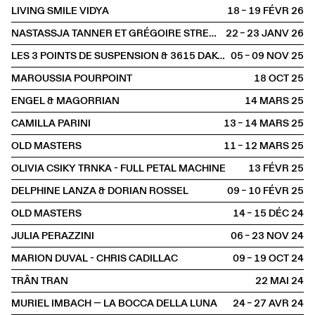
LIVING SMILE VIDYA
18 – 19 FÉVR
2026
NASTASSJA TANNER ET GRÉGOIRE STRECKER
22 – 23 JANV
2026
LES 3 POINTS DE SUSPENSION & 3615 DAKOTA
05 – 09 NOV
2025
MAROUSSIA POURPOINT
18 OCT
2025
ENGEL & MAGORRIAN
14 MARS
2025
CAMILLA PARINI
13 – 14 MARS
2025
OLD MASTERS
11 – 12 MARS
2025
OLIVIA CSIKY TRNKA - FULL PETAL MACHINE
13 FÉVR
2025
DELPHINE LANZA & DORIAN ROSSEL
09 – 10 FÉVR
2025
OLD MASTERS
14 – 15 DÉC
2024
JULIA PERAZZINI
06 – 23 NOV
2024
MARION DUVAL - CHRIS CADILLAC
09 – 19 OCT
2024
TRÂN TRAN
22 MAI
2024
MURIEL IMBACH — LA BOCCA DELLA LUNA
24 – 27 AVR
2024