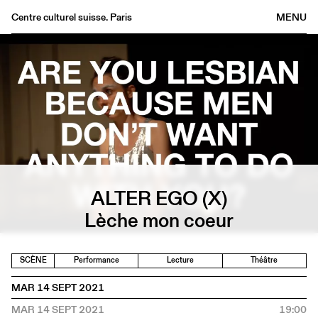
Centre culturel suisse. Paris
MENU
Agenda
Librairie
Buvette
Archives
Médiathèque
Éditions
Informations
ALTER EGO (X)
FR
/
EN
Lèche mon coeur
SCÈNE
Performance
Lecture
Théâtre
MAR 14 SEPT 2021
MAR 14 SEPT 2021
19:00