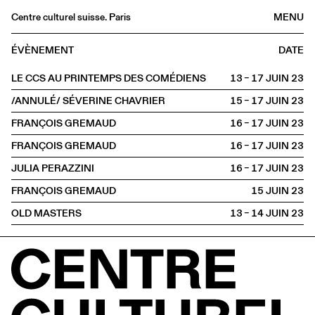
Centre culturel suisse. Paris
MENU
Agenda
ÉVÈNEMENT
DATE
Librairie
LE CCS AU PRINTEMPS DES COMÉDIENS
13 – 17 JUIN
2023
Buvette
/ANNULÉ/ SÉVERINE CHAVRIER
15 – 17 JUIN
2023
Archives
FRANÇOIS GREMAUD
16 – 17 JUIN
2023
Médiathèque
FRANÇOIS GREMAUD
16 – 17 JUIN
2023
Éditions
JULIA PERAZZINI
16 – 17 JUIN
2023
Informations
FRANÇOIS GREMAUD
15 JUIN
2023
FR
/
EN
OLD MASTERS
13 – 14 JUIN
2023
HORS LES MURS
Montpellier