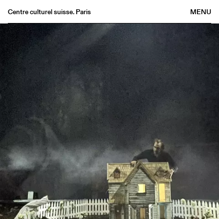
Centre culturel suisse. Paris
MENU
Agenda
Librairie
Buvette
Archives
Médiathèque
Éditions
Informations
FR
/
EN