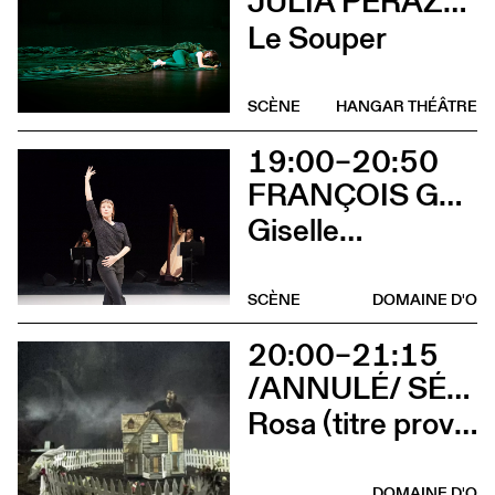
JULIA PERAZZINI
Le Souper
SCÈNE
HANGAR THÉÂTRE
19:00–20:50
FRANÇOIS GREMAUD
Giselle…
SCÈNE
DOMAINE D'O
20:00–21:15
/ANNULÉ/ SÉVERINE CHAVRIER
Rosa (titre provisoire)
DOMAINE D'O