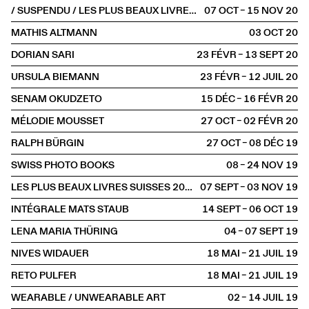
/ SUSPENDU / LES PLUS BEAUX LIVRES SUISSES 2019
07 OCT – 15 NOV
2020
MATHIS ALTMANN
03 OCT
2020
DORIAN SARI
23 FÉVR – 13 SEPT
2020
URSULA BIEMANN
23 FÉVR – 12 JUIL
2020
SENAM OKUDZETO
15 DÉC – 16 FÉVR
2020
MÉLODIE MOUSSET
27 OCT – 02 FÉVR
2020
RALPH BÜRGIN
27 OCT – 08 DÉC
2019
SWISS PHOTO BOOKS
08 – 24 NOV
2019
LES PLUS BEAUX LIVRES SUISSES 2018
07 SEPT – 03 NOV
2019
INTÉGRALE MATS STAUB
14 SEPT – 06 OCT
2019
LENA MARIA THÜRING
04 – 07 SEPT
2019
NIVES WIDAUER
18 MAI – 21 JUIL
2019
RETO PULFER
18 MAI – 21 JUIL
2019
WEARABLE / UNWEARABLE ART
02 – 14 JUIL
2019