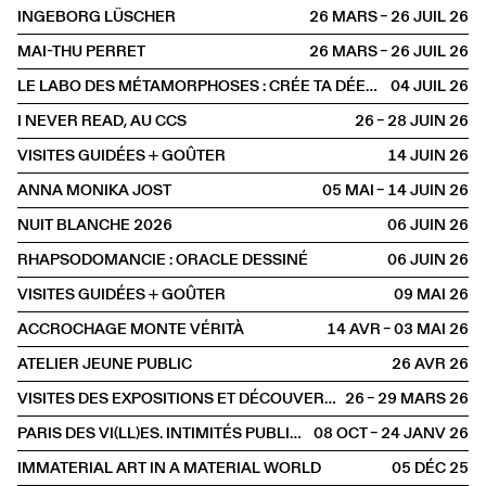
INGEBORG LÜSCHER
26 MARS – 26 JUIL
2026
MAI-THU PERRET
26 MARS – 26 JUIL
2026
LE LABO DES MÉTAMORPHOSES : CRÉE TA DÉESSE, INVENTE TA CRÉATURE
04 JUIL
2026
I NEVER READ, AU CCS
26 – 28 JUIN
2026
VISITES GUIDÉES + GOÛTER
14 JUIN
2026
ANNA MONIKA JOST
05 MAI – 14 JUIN
2026
NUIT BLANCHE 2026
06 JUIN
2026
RHAPSODOMANCIE : ORACLE DESSINÉ
06 JUIN
2026
VISITES GUIDÉES + GOÛTER
09 MAI
2026
ACCROCHAGE MONTE VÉRITÀ
14 AVR – 03 MAI
2026
ATELIER JEUNE PUBLIC
26 AVR
2026
VISITES DES EXPOSITIONS ET DÉCOUVERTE DU BÂTIMENT
26 – 29 MARS
2026
PARIS DES VI(LL)ES. INTIMITÉS PUBLIQUES
08 OCT – 24 JANV
2026
IMMATERIAL ART IN A MATERIAL WORLD
05 DÉC
2025