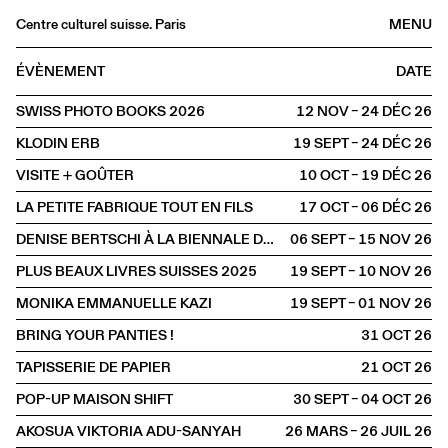
Centre culturel suisse. Paris
MENU
Agenda
ÉVÈNEMENT
DATE
Librairie
SWISS PHOTO BOOKS 2026
12 NOV – 24 DÉC
2026
Buvette
KLODIN ERB
19 SEPT – 24 DÉC
2026
Archives
VISITE + GOÛTER
10 OCT – 19 DÉC
2026
Médiathèque
LA PETITE FABRIQUE TOUT EN FILS
17 OCT – 06 DÉC
2026
Éditions
DENISE BERTSCHI À LA BIENNALE DE GWANGJU 2026
06 SEPT – 15 NOV
2026
Informations
PLUS BEAUX LIVRES SUISSES 2025
19 SEPT – 10 NOV
2026
FR
/
EN
MONIKA EMMANUELLE KAZI
19 SEPT – 01 NOV
2026
EXPOSITION
BRING YOUR PANTIES !
31 OCT
2026
TAPISSERIE DE PAPIER
21 OCT
2026
POP-UP MAISON SHIFT
30 SEPT – 04 OCT
2026
AKOSUA VIKTORIA ADU-SANYAH
26 MARS – 26 JUIL
2026