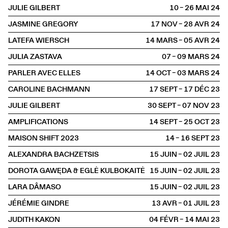
JULIE GILBERT
10 – 26 MAI
2024
JASMINE GREGORY
17 NOV – 28 AVR
2024
LATEFA WIERSCH
14 MARS – 05 AVR
2024
JULIA ZASTAVA
07 – 09 MARS
2024
PARLER AVEC ELLES
14 OCT – 03 MARS
2024
CAROLINE BACHMANN
17 SEPT – 17 DÉC
2023
JULIE GILBERT
30 SEPT – 07 NOV
2023
AMPLIFICATIONS
14 SEPT – 25 OCT
2023
MAISON SHIFT 2023
14 – 16 SEPT
2023
ALEXANDRA BACHZETSIS
15 JUIN – 02 JUIL
2023
DOROTA GAWĘDA & EGLĖ KULBOKAITĖ
15 JUIN – 02 JUIL
2023
LARA DÂMASO
15 JUIN – 02 JUIL
2023
JÉRÉMIE GINDRE
13 AVR – 01 JUIL
2023
JUDITH KAKON
04 FÉVR – 14 MAI
2023