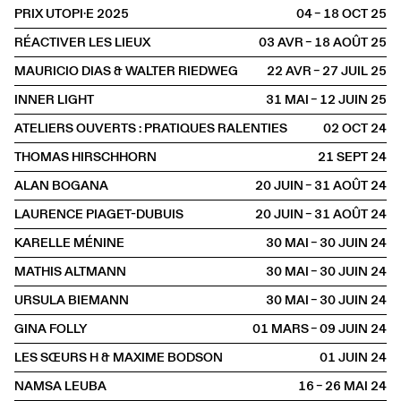
PRIX UTOPI·E 2025
04 – 18 OCT
2025
RÉACTIVER LES LIEUX
03 AVR – 18 AOÛT
2025
MAURICIO DIAS & WALTER RIEDWEG
22 AVR – 27 JUIL
2025
INNER LIGHT
31 MAI – 12 JUIN
2025
ATELIERS OUVERTS : PRATIQUES RALENTIES
02 OCT
2024
THOMAS HIRSCHHORN
21 SEPT
2024
ALAN BOGANA
20 JUIN – 31 AOÛT
2024
LAURENCE PIAGET-DUBUIS
20 JUIN – 31 AOÛT
2024
KARELLE MÉNINE
30 MAI – 30 JUIN
2024
MATHIS ALTMANN
30 MAI – 30 JUIN
2024
URSULA BIEMANN
30 MAI – 30 JUIN
2024
GINA FOLLY
01 MARS – 09 JUIN
2024
LES SŒURS H & MAXIME BODSON
01 JUIN
2024
NAMSA LEUBA
16 – 26 MAI
2024