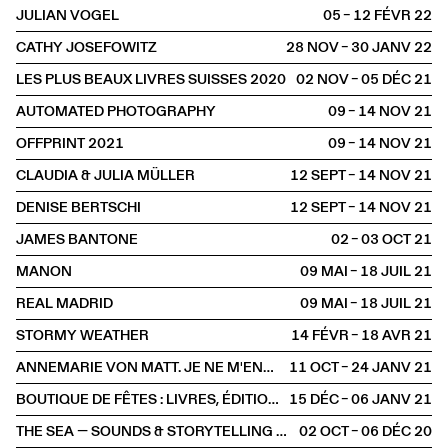
JULIAN VOGEL
05 – 12 FÉVR
2022
CATHY JOSEFOWITZ
28 NOV – 30 JANV
2022
LES PLUS BEAUX LIVRES SUISSES 2020
02 NOV – 05 DÉC
2021
AUTOMATED PHOTOGRAPHY
09 – 14 NOV
2021
OFFPRINT 2021
09 – 14 NOV
2021
CLAUDIA & JULIA MÜLLER
12 SEPT – 14 NOV
2021
DENISE BERTSCHI
12 SEPT – 14 NOV
2021
JAMES BANTONE
02 – 03 OCT
2021
MANON
09 MAI – 18 JUIL
2021
REAL MADRID
09 MAI – 18 JUIL
2021
STORMY WEATHER
14 FÉVR – 18 AVR
2021
ANNEMARIE VON MATT. JE NE M'ENNUIE JAMAIS, ON M'ENNUIE
11 OCT – 24 JANV
2021
BOUTIQUE DE FÊTES : LIVRES, ÉDITIONS D'ARTISTES, AFFICHES SÉRIGRAPHIÉES
15 DÉC – 06 JANV
2021
THE SEA — SOUNDS & STORYTELLING À LA CRIÉE ET EN LIGNE
02 OCT – 06 DÉC
2020