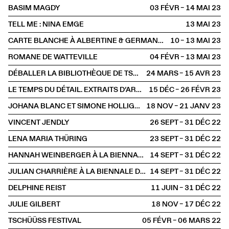
BASIM MAGDY
03 FÉVR – 14 MAI
2023
TELL ME : NINA EMGE
13 MAI
2023
CARTE BLANCHE À ALBERTINE & GERMANO ZULLO
10 – 13 MAI
2023
ROMANE DE WATTEVILLE
04 FÉVR – 13 MAI
2023
DÉBALLER LA BIBLIOTHÈQUE DE TSCHICHOLD
24 MARS – 15 AVR
2023
LE TEMPS DU DÉTAIL. EXTRAITS D’ARCHITECTURE SUISSE CONTEMPORAINE
15 DÉC – 26 FÉVR
2023
JOHANA BLANC ET SIMONE HOLLIGER
18 NOV – 21 JANV
2023
VINCENT JENDLY
26 SEPT – 31 DÉC
2022
LENA MARIA THÜRING
23 SEPT – 31 DÉC
2022
HANNAH WEINBERGER À LA BIENNALE D'ART CONTEMPORAIN DE LYON
14 SEPT – 31 DÉC
2022
JULIAN CHARRIÈRE À LA BIENNALE D'ART CONTEMPORAIN DE LYON
14 SEPT – 31 DÉC
2022
DELPHINE REIST
11 JUIN – 31 DÉC
2022
JULIE GILBERT
18 NOV – 17 DÉC
2022
TSCHÜÜSS FESTIVAL
05 FÉVR – 06 MARS
2022